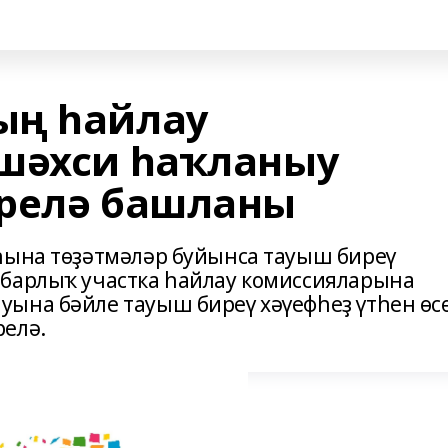
ың һайлау
шәхси һаҡланыу
ерелә башланы
һына төҙәтмәләр буйынса тауыш биреү
 барлыҡ участка һайлау комиссияларына
ына бәйле тауыш биреү хәүефһеҙ үтһен өс
релә.