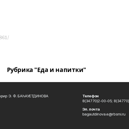
861/
Рубрика "Еда и напитки"
ррир Э. Ф. БАҺАУЕТДИНОВА
Телефон
8(34770)2-00-05; 8(34770)
Эл. почта
bagautdinova.e@rbsmi.ru