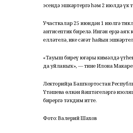
эсендә эшкәртергә һәм 2 июлдә үк 
Участкалар 25 июндән 1 июлгә тикле
антисептик бирелә. Ингән ерҙә аяҡ 
елләтелә, ике сәғәт һайын эшкәртел
«Тауыш биреү юғары кимәлдә үтһе
да уйланыҡ», — тине Илона Макаре
Лекторийҙа Башҡортостан Респуб
Үтәшева өлкән йәштәгеләргә изоля
бирергә тәҡдим итте.
Фото: Валерий Шахов