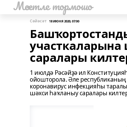
Мәсетле тормошо
Сәйәсәт
18 ИЮНЯ 2020, 07:00
Башҡортостанд
участкаларына 
саралары килт
1 июлдә Рәсәйҙә ил Конституция
ойошторола. Әле республиканың
коронавирус инфекцияһы таралыу
шәхси һаҡланыу саралары килте