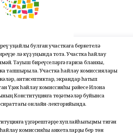
биреү уңайлы булған участкаға беркетелә
реүҙе лә күҙ уңында тота. Участка һайлау
мәй. Тауыш биреүселәргә ғариза бланкы,
етка тапшырыла. Участка һайлау комиссиялары
ткәләр, антисептиктар, экрандар һатып
ан Үҙәк һайлау комиссияһы рәйесе Илона
һының Конституцияға төҙәтмәләр буйынса
 сираттағы онлайн-лекторийында.
титуцияға үҙгәрештәрҙе хуплайһығыҙмы тигән
әк һайлау комиссияһы анкеталарҙы бер төн