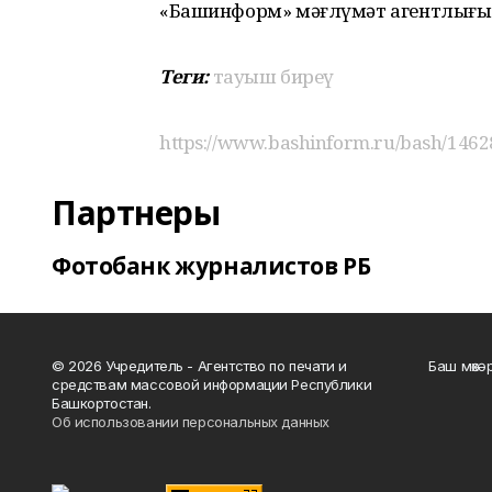
«Башинформ» мәғлүмәт агентлығы
Теги:
тауыш биреү
https://www.bashinform.ru/bash/1462
Партнеры
Фотобанк журналистов РБ
© 2026 Учредитель - Агентство по печати и
Баш мөхә
средствам массовой информации Республики
Башкортостан.
Об использовании персональных данных