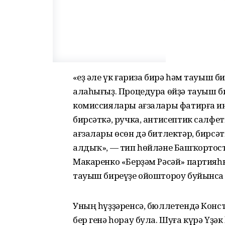
«Һеҙ әле үк ғариза бирә һәм тауыш 
алаһығыҙ. Процедура өйҙә тауыш би
комиссиялары ағзалары фатирға ин
бирсәткә, ручка, антисептик салф
ағзалары өсөн дә битлектәр, бирсә
алдыҡ», — тип һөйләне Башҡортост
Макаренко «Берҙәм Рәсәй» партия
тауыш биреүҙе ойоштороу буйынса
Уның һүҙҙәренсә, бюллетендә Конс
бер генә һорау була. Шуға күрә Үҙ