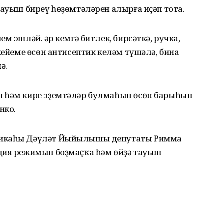
тауыш биреү һөҙөмтәләрен алырға иҫәп тота.
м эшләй. Һәр кемгә битлек, бирсәткә, ручка,
кейеме өсөн антисептик келәм түшәлә, бина
ә.
н һәм кире эҙемтәләр булмаһын өсөн барыһын
нко.
ликаһы Дәүләт Йыйылышы депутаты Римма
ция режимын боҙмаҫҡа һәм өйҙә тауыш