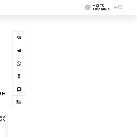
+28 °С
Облачно
өн