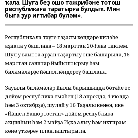
ҡала. Шуға беҙ ошо тәжрибәне тотош
республикаға таратырға булдыҡ. Мин
быға ҙур иғтибар бүләм».
Республикала тәүге таҙалыҡ көндәре киләһе
аҙнала уҡ башлана – 18 марттан 20-һенә тиклем.
Шул уҡ ваҡытта ҡарҙан таҙартыу эше башҡарыла, 16
марттан санитар йыйыштырыу һәм
биләмәләрҙе йәшелләндереү башлана.
Зауыҡлы биләмәләр йылы барышында бөтәһе өс
дөйөм республика өмәһен (18 апрелдә, 4 июлдә
һәм 3 октябрҙә), шулай уҡ 16 Таҙалыҡ көнөн, ике
«Йәшел Башҡортостан» дөйөм республика
акцияһын һәм 2 майҙа Иҫкә алыу һәм ихтирам
көнө үткәреү планлаштырыла.