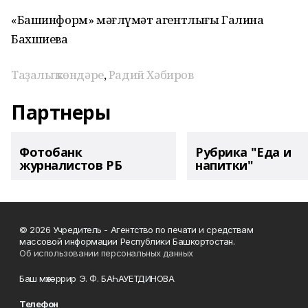
«Башинформ» мәғлүмәт агентлығы Галина
Бахшиева
Таҙалыҡ көндәре
,
Радий Хәбиров
Партнеры
Фотобанк
Рубрика "Еда и
журналистов РБ
напитки"
© 2026 Учредитель - Агентство по печати и средствам
массовой информации Республики Башкортостан.
Об использовании персональных данных
Баш мөхәррир Э. Ф. БАҺАУЕТДИНОВА
Телефон