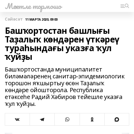
Мәсетле тормошо
Сәйәсәт
11 МАРТА 2020, 09:00
Башҡортостан башлығы
Таҙалыҡ көндәрен үткәреү
тураһындағы указға ҡул
ҡуйҙы
Башҡортостанда муниципалитет
биләмәләренең санитар-эпидемиологик
торошон яҡшыртыу өсөн Таҙалыҡ
көндәре ойошторола. Республика
етәксеһе Радий Хәбиров тейешле указға
ҡул ҡуйҙы.