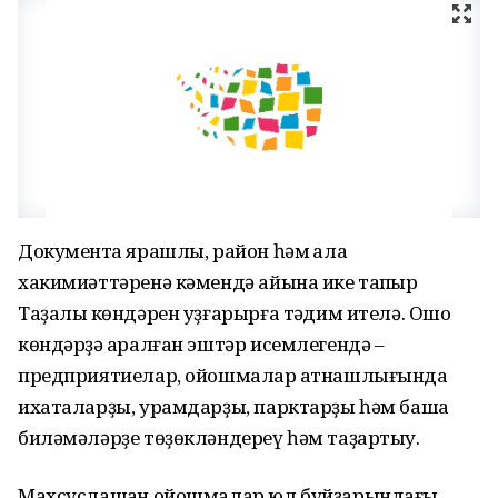
Документҡа ярашлы, район һәм ҡала
хакимиәттәренә кәмендә айына ике тапҡыр
Таҙалыҡ көндәрен уҙғарырға тәҡдим ителә. Ошо
көндәрҙә ҡаралған эштәр исемлегендә –
предприятиелар, ойошмалар ҡатнашлығында
ихаталарҙы, урамдарҙы, парктарҙы һәм башҡа
биләмәләрҙе төҙөкләндереү һәм таҙартыу.
Махсуслашҡан ойошмалар юл буйҙарындағы