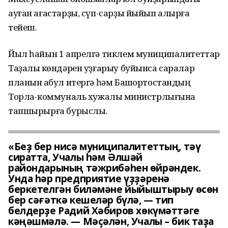
ауған ағастарҙы, сүп-сарҙы йыйып алырға
тейеш.
Йыл һайын 1 апрелгә тиклем муниципалитеттар
Таҙалыҡ көндәрен уҙғарыу буйынса саралар
планын ҡабул итергә һәм Башҡортостандың
Торлаҡ-коммуналь хужалыҡ министрлығына
тапшырырға бурыслы.
«Беҙ бер нисә муниципалитеттың, тәү
сиратта, Учалы һәм Әлшәй
райондарының тәжрибәһен өйрәндек.
Унда һәр предприятие үҙҙәренә
беркетелгән биләмәне йыйыштырыу өсөн
бер сәғәткә кешеләр бүлә, — тип
белдерҙе Радий Хәбиров хөкүмәттәге
кәңәшмәлә. — Мәҫәлән, Учалы – бик таҙа