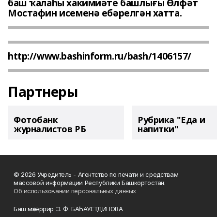
баш ҡалаһы хакимиәте башлығы Өлфәт
Мостафин исеменә ебәрелгән хатта.
http://www.bashinform.ru/bash/1406157/
Партнеры
Фотобанк
Рубрика "Еда и
журналистов РБ
напитки"
© 2026 Учредитель - Агентство по печати и средствам
массовой информации Республики Башкортостан.
Об использовании персональных данных
Баш мөхәррир Э. Ф. БАҺАУЕТДИНОВА