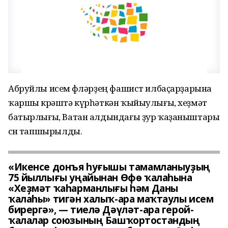
Абруйлы исем өфөләрҙең фашист илбаҫарҙарына
ҡаршы көрәштә күрһәткән ҡыйыулығы, хеҙмәт
батырлығы, Ватан алдындағы ҙур ҡаҙаныштары
өсөн тапшырылды.
«Икенсе донъя һуғышы тамамланыуҙың
75 йыллығы уңайынан Өфө ҡалаһына
«Хеҙмәт ҡаһарманлығы һәм Даны
ҡалаһы» тигән халыҡ-ара маҡтаулы исем
бирергә», — тиелә Дәүләт-ара герой-
ҡалалар союзының Башҡортостандың