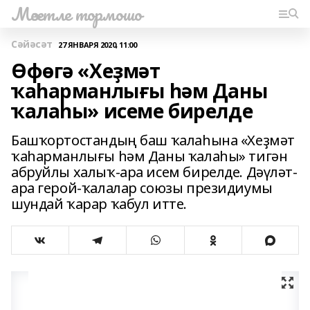
Мәсетле тормошо
Сәйәсәт
27 ЯНВАРЯ 2020, 11:00
Өфөгә «Хеҙмәт
ҡаһарманлығы һәм Даны
ҡалаһы» исеме бирелде
Башҡортостандың баш ҡалаһына «Хеҙмәт
ҡаһарманлығы һәм Даны ҡалаһы» тигән
абруйлы халыҡ-ара исем бирелде. Дәүләт-
ара герой-ҡалалар союзы президиумы
шундай ҡарар ҡабул итте.