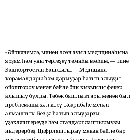
«Әйткәнемсә, минең өсөн ауыл медицинаһына
ярҙам һәм уны тергеҙеү темаһы мөһим, — тине
Башҡортостан Башлығы. — Медицина
ҡорамалдары һәм дарыуҙар һатып алыуҙы
ойоштороу менән бәйле бик ҡыҙыҡлы фекер
алышыу булды. Төбәк башлыҡтары менән был
проблеманы хәл итеү тәжрибәһе менән
алмаштыҡ. Беҙ ҙә һатып алыуҙарҙы
үҙәкләштереүҙе һәм стандартлаштырыуҙы
индерербеҙ. Цифрлаштырыу менән бәйле бар
мәғлүмәт бик ҡыҙыҡлы булды. Президент