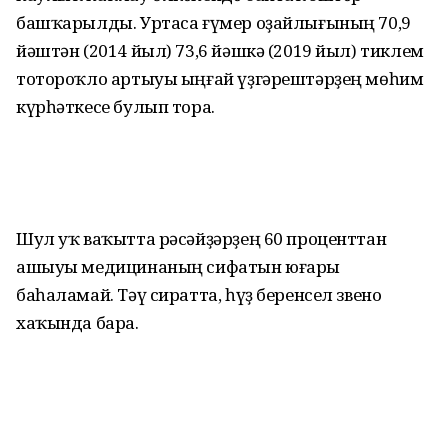
башҡарылды. Уртаса ғүмер оҙайлығының 70,9
йәштән (2014 йыл) 73,6 йәшкә (2019 йыл) тиклем
тотороҡло артыуы ыңғай үҙгәрештәрҙең мөһим
күрһәткесе булып тора.
Шул уҡ ваҡытта рәсәйҙәрҙең 60 проценттан
ашыуы медицинаның сифатын юғары
баһаламай. Тәү сиратта, һүҙ беренсел звено
хаҡында бара.