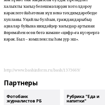
халыҡты ҡағыҙ белешмәләрҙән ҡотолдороу
кәрәклеге йәһәтенән күп кенә тәҡдимдәребеҙҙе
хупланы. Уңайлы булһын, граждандарыбыҙ
аҙналар буйына ниндәйҙер ҡағыҙҙар артынан
йөрөмәһен өсөн бөтә нәмәне «цифр»ға күсерергә
кәрәк. Был – комплекслы һәм ҙур эш».
http://www.bashinform.ru/bash/1373669/
Партнеры
Фотобанк
Рубрика "Еда и
журналистов РБ
напитки"