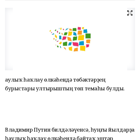
Һаулыҡ һаҡлау өлкәһендә төбәктәрҙең
бурыстары ултырыштың төп темаһы булды.
Владимир Путин билдәләүенсә, һуңғы йылдарҙа
һаулыҡ һаҡлау өлкәһендә байтаҡ эштәр