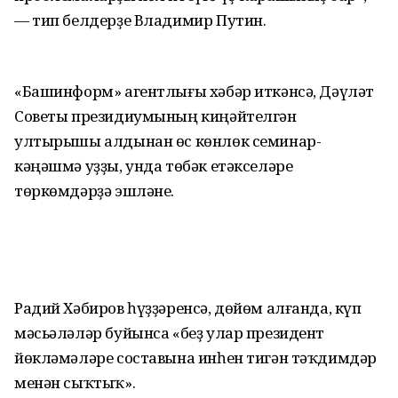
— тип белдерҙе Владимир Путин.
«Башинформ» агентлығы хәбәр иткәнсә, Дәүләт
Советы президиумының киңәйтелгән
ултырышы алдынан өс көнлөк семинар-
кәңәшмә уҙҙы, унда төбәк етәкселәре
төркөмдәрҙә эшләне.
Радий Хәбиров һүҙҙәренсә, дөйөм алғанда, күп
мәсьәләләр буйынса «беҙ улар президент
йөкләмәләре составына инһен тигән тәҡдимдәр
менән сыҡтыҡ».