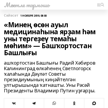
Мәсетле тормошо
Сәйәсәт
1 НОЯБРЯ 2019, 08:00
«Минең өсөн ауыл
медицинаһына ярҙам һәм
уны тергеҙеү темаһы
мөһим» — Башҡортостан
Башлығы
ашҡортостан Башлығы Радий Хәбиров
Калининград өлкәһенең Светлогорск
ҡалаһында Дәүләт Советы
президиумының киңәйтелгән
ултырышында ҡатнашты. Уны Рәсәй
Президенты Владимир Путин уҙғарҙы.