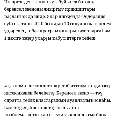
Ил президенты ҡушыуы буйынса бөгөнгә
беренсел звеноны яңыртыу принциптары
раҫланған да инде. Улар нигеҙендә Федерация
субъекттары 2020 йылдың 10 ғинуарына тиклем
үҙҙәренең төбәк программаларын әҙерләргә һәм
1 июлгә ҡәҙәр уларҙы ҡабул итергә тейеш.
«Һеҙ, хөрмәтле коллегалар, төбәгегеҙҙә хәлдәрҙең
нисек икәнен беләһегеҙ. Беренсел звено — тәү
сиратта төбәк властарының яуаплылыҡ зонаһы,
һәм һеҙҙең, һис шикһеҙ, йыйылған
проблемаларҙы хәл итеүгә үҙ ҡарашығыҙ бар»,