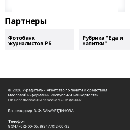
Партнеры
Фотобанк
Рубрика "Еда и
журналистов РБ
напитки"
© 2026 Учредитель - Агентство по печати и средствам
массовой информации Республики Башкортостан.
Об использовании персональных данных
Баш мөхәррир Э. Ф. БАҺАУЕТДИНОВА
Телефон
8(34770)2-00-05; 8(34770)2-00-32.