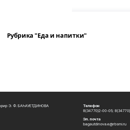
Рубрика "Еда и напитки"
ррир Э. Ф. БАҺАУЕТДИНОВА
Телефон
8(34770)2-00-05; 8(34770)
Эл. почта
bagautdinova.e@rbsmi.ru