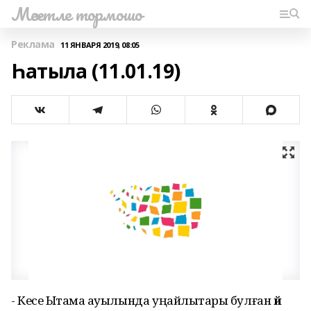
Мәсетле тормошо
Реклама
11 ЯНВАРЯ 2019, 08:05
Һатыла (11.01.19)
- Кесе Ыҡтамаҡ ауылында уңайлыҡтары булған
өй