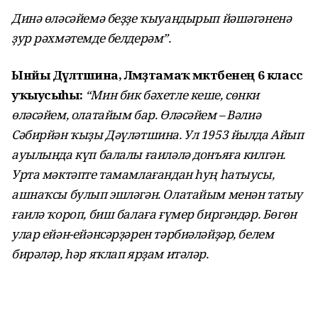
Динә өләсәйемә беҙҙе ҡыуандырып йәшәгәненә
ҙур рәхмәтемде белдерәм”.
Ынйы Дәүләтшина, Ләмәҙтамаҡ мәктәбенең 6 класс
уҡыусыһы:
“Мин бик бәхетле кеше, сөнки
өләсәйем, олатайым бар. Өләсәйем – Вәлиә
Сәбирйән ҡыҙы Дәүләтшина. Ул 1953 йылда Айып
ауылында күп балалы ғаиләлә донъяға килгән.
Урта мәктәпте тамамлағандан һуң һатыусы,
ашнаҡсы булып эшләгән. Олатайым менән татыу
ғаилә ҡороп, биш балаға ғүмер биргәндәр. Бөгөн
улар ейән-ейәнсәрҙәрен тәрбиәләйҙәр, белем
бирәләр, һәр яҡлап ярҙам итәләр.