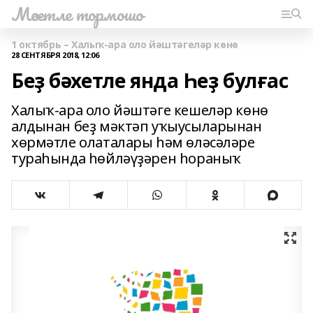
Мәсетле тормошо
1 октябрь – Халыҡ-ара оло йәштәгеләр көнө
28 СЕНТЯБРЯ 2018, 12:06
Беҙ бәхетле янда Һеҙ булғас
Халыҡ-ара оло йәштәге кешеләр көнө
алдынан беҙ мәктәп уҡыусыларынан
хөрмәтле олаталары һәм өләсәләре
тураһында һөйләүҙәрен һораныҡ