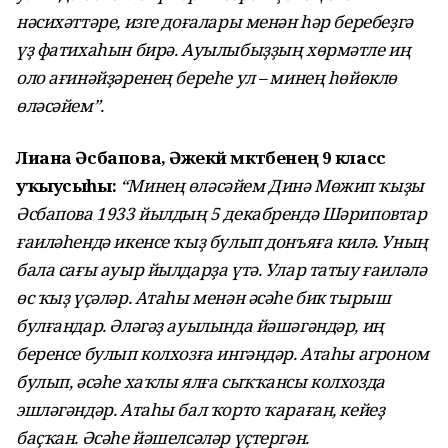
нәсихәттәре, изге доғалары менән һәр беребеҙгә
үҙ фатихаһын бирә. Ауылыбыҙҙың хөрмәтле иң
оло ағинәйҙәренең береһе ул – минең һөйөклө
өләсәйем”.
Лиана Әсбапова, Әжекәй мәктәбенең 9 класс
уҡыусыһы:
“Минең өләсәйем Динә Мөжип ҡыҙы
Әсбапова 1933 йылдың 5 декабрендә Шәриповтар
ғаиләһендә икенсе ҡыҙ булып донъяға килә. Уның
бала сағы ауыр йылдарҙа үтә. Улар татыу ғаиләлә
өс ҡыҙ үҫәләр. Атаһы менән әсәһе бик тырыш
булғандар. Әләгәҙ ауылында йәшәгәндәр, иң
беренсе булып колхозға ингәндәр. Атаһы агроном
булып, әсәһе хаҡлы ялға сыҡҡансы колхозда
эшләгәндәр. Атаһы бал ҡорто ҡараған, кейеҙ
баҫҡан. Әсәһе йәшелсәләр үҫтергән.