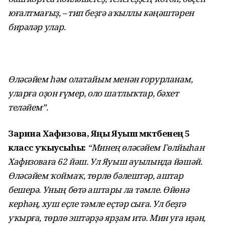
юғалтмағыҙ, – тип беҙгә аҡыллы кәңәштәрен
бирәләр улар.
Өләсәйем һәм олатайым менән ғорурланам,
уларға оҙон ғүмер, оло шатлыҡтар, бәхет
теләйем”.
Зарина Хафизова, Яңы Яуыш мәктәбенең 5
класс уҡыусыһы:
“Минең өләсәйем Гөлйыһан
Хафизоваға 62 йәш. Ул Яуыш ауылында йәшәй.
Өләсәйем ҡоймаҡ, төрлө бәлештәр, аштар
бешерә. Уның бөтә аштары ла тәмле. Өйөнә
керһәң, хуш еҫле тәмле еҫтәр сыға. Ул беҙгә
уҡырға, төрлө эштәрҙә ярҙам итә. Мин уға иҙән,