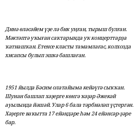
Динә өләсәйем үҙе лә бик уңған, тырыш булған.
Мәктәптә уҡыған саҡтарында уҡ концерттарҙа
ҡатнашҡан. Етенсе класты тамамлағас, колхозда
хисапсы булып эшкә башлаған.
1951 йылда Бәсим олатайыма кейәүгә сыҡҡан.
Шунан башлап хәҙерге көнгә ҡәҙәр Әжекәй
ауылында йәшәй. Улар 6 бала тәрбиәләп үҫтергән.
Хәҙерге ваҡытта 17 ейәндәре һәм 24 ейәнсәр-ҙәре
бар.