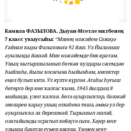
Камила ФАЗЫЛОВА, Дыуан-Мәсетле мәктәбенең
7 класс уҡыусыһы:
“Минең өләсәйем Сажиҙә
Ғайнан ҡыҙы Фазыловаға 92 йәш. Ул Йыланыш
ауылында йәшәй. Мин өләсәйемде бик яратам.
Уның ҡытыршыланып бөткән ҡулдары сәсемдән
һыйпаһа, йылы ҡосағына һыйынһам, нисектер
еңел булып китә. Ул күпте күргән. Атаһы һуғыш
бөтөргә бер көн ҡалғас ҡына, 1945 йылдың 8
майында, үлеп ҡалған. Бөтә ауырлыҡтар, бәләкәй
энеләрен ҡарау уның елкәһенә төшә, әммә ул бер
ауырлыҡҡа ла бирешмәй. Тырышып эшләй,
олатайымды осратып кейәүгә сыға. Хәҙер кесе
улында бәхетле ғүмер кисерә. Үҙенең өгөт-