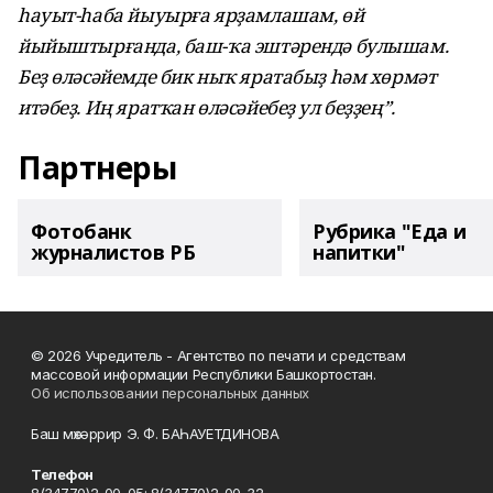
һауыт-һаба йыуырға ярҙамлашам, өй
йыйыштырғанда, баш-ҡа эштәрендә булышам.
Беҙ өләсәйемде бик ныҡ яратабыҙ һәм хөрмәт
итәбеҙ. Иң яратҡан өләсәйебеҙ ул беҙҙең”.
Партнеры
Фотобанк
Рубрика "Еда и
журналистов РБ
напитки"
© 2026 Учредитель - Агентство по печати и средствам
массовой информации Республики Башкортостан.
Об использовании персональных данных
Баш мөхәррир Э. Ф. БАҺАУЕТДИНОВА
Телефон