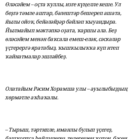
Өләсәйем – оҫта ҡуллы, изге күңелле кеше. Ул
беҙгә тәмле аштар, бәлештәр бешереп ашата,
йылы ойоҡ, бейәләйҙәр бәйләп ҡыуандыра.
Йылмайып мәктәпкә оҙата, ҡаршы ала. Беҙ
өләсәйем менән баҡсала емеш-еләк, сәскәләр
үҫтерергә яратабыҙ, ҡышҡылыҡҡа күп итеп
ҡайнатмалар эшләйбеҙ.
Олатайым Рәсим Хорамша улы – ауылыбыҙҙың
хөрмәтле аҡһаҡалы.
– Тырыш, тәртипле, иманлы булып үҫегеҙ,
башҡортса һөйләшегеҙ, телегеҙҙең ҡотон, бәҫен