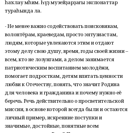
һаҡлау мөһим. Һүҙ музейҙарҙағы экспонаттар
тураһында ла.
- Не менее важно содействовать поисковикам,
волонтёрам, краеведам, просто энтузиастам,
людям, которые увлекаются этим и отдают
этому делу свою душу, время, годы своей жизни –
всем, кто не лозунгами, а делом занимается
патриотическим воспитанием молодёжи,
помогает подросткам, детям впитать ценности
любви к Отечеству, понять, что значит Родина
для человека и гражданина и почему нужно её
беречь. Речь действительно о просветительской
миссии, в основе которой всегда были и остаются
личный пример, искренние поступки и
значимые, достойные, понятные всем