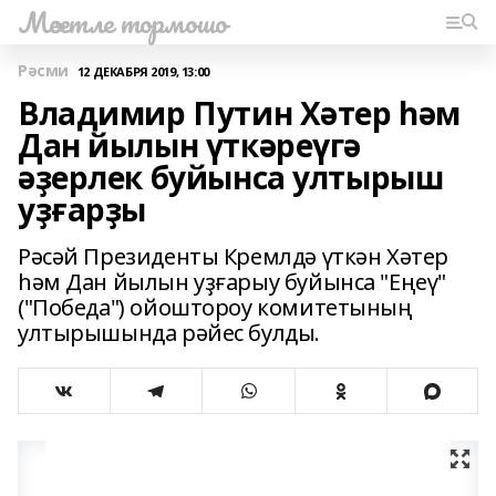
Мәсетле тормошо
Рәсми
12 ДЕКАБРЯ 2019, 13:00
Владимир Путин Хәтер һәм
Дан йылын үткәреүгә
әҙерлек буйынса ултырыш
уҙғарҙы
Рәсәй Президенты Кремлдә үткән Хәтер
һәм Дан йылын уҙғарыу буйынса "Еңеү"
("Победа") ойоштороу комитетының
ултырышында рәйес булды.