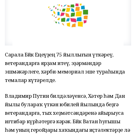
Сарала Бөйөк Еңеүҙең 75 йыллығын үткәреү,
ветерандарға ярҙам итеү, эҙәрмәндәр
эшмәкәрлеге, хәрби-мемориал эше тураһында
темалар күтәрелде.
Владимир Путин билдәләүенсә, Хәтер һәм Дан
йылы булараҡ үткән юбилей йылында беҙгә
ветерандарға, тых хеҙмәтсәндәренә айырыуса
иғтибар күрһәтергә кәрәк. Бөйөк Ватан һуғышы
һәм уның геройҙары хаҡындағы иҫтәлектәрҙе лә