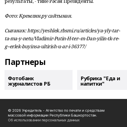
результаты, - тине Рәсәй Президенты.
Фото: Кремлин.ру сайтынан.
Сығанаҡ: https://yeshlek.rbsmi.ru/articles/ya-yly-tar-
ta-ma-y-netu/Vladimir-Putin-H-ter--m-Dan-yilin-tk-re-
g--erlek-buyinsa-ultirish-u-ar-i-36377/
Партнеры
Фотобанк
Рубрика "Еда и
журналистов РБ
напитки"
© 2026 Учредитель - Агентство по печати и средствам
массовой информации Республики Башкортостан.
Об использовании персональных данных