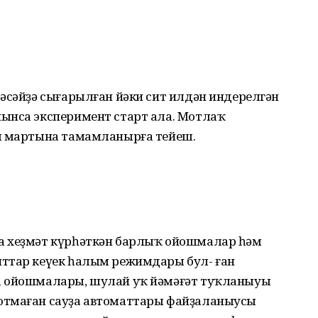
әсәйҙә сығарылған йәки сит илдән индерелгән
ынса эксперимент старт ала. Мотлаҡ
ың мартына тамамланырға тейеш.
а хеҙмәт күрһәткән барлыҡ ойошмалар һәм
ттар кеүек һалым режимдары бул- ған
а ойошмалары, шулай уҡ йәмәғәт туҡланыуы
отмаған сауҙа автоматтары файҙаланыусы