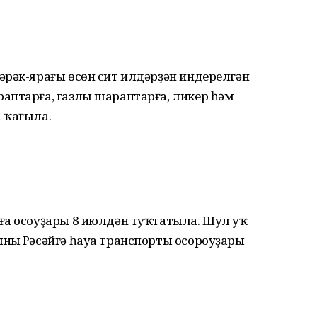
әрәк-ярағы өсөн сит илдәрҙән индерелгән
аптарға, газлы шараптарға, ликер һәм
 ҡағыла.
ға осоуҙары 8 июлдән туҡтатыла. Шул уҡ
ның Рәсәйгә һауа транспорты осороуҙары