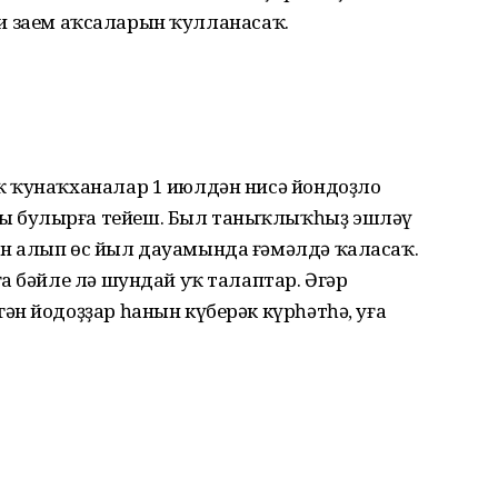
әки заем аҡсаларын ҡулланасаҡ.
ҡ ҡунаҡханалар 1 июлдән нисә йондоҙло
 булырға тейеш. Был таныҡлыҡһыҙ эшләү
н алып өс йыл дауамында ғәмәлдә ҡаласаҡ.
а бәйле лә шундай уҡ талаптар. Әгәр
н йодоҙҙар һанын күберәк күрһәтһә, уға