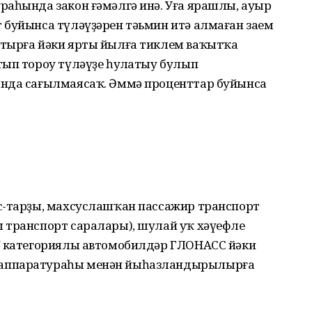
раһында закон ғәмәлгә инә. Уға ярашлы, ауыр
 буйынса түләүҙәрен тәьмин итә алмаған заем
ртырға йәки ярты йылға тиклем ваҡытҡа
ып тороу түләүҙе һуңлатыу булып
ында сағылмаясаҡ. Әммә проценттар буйынса
с-тарҙы, махсуслашҡан пассажир транспорт
 транспорт саралары), шулай уҡ хәүефле
N категориялы автомобилдәр ГЛОНАСС йәки
 аппаратураһы менән йыһазландырылырға