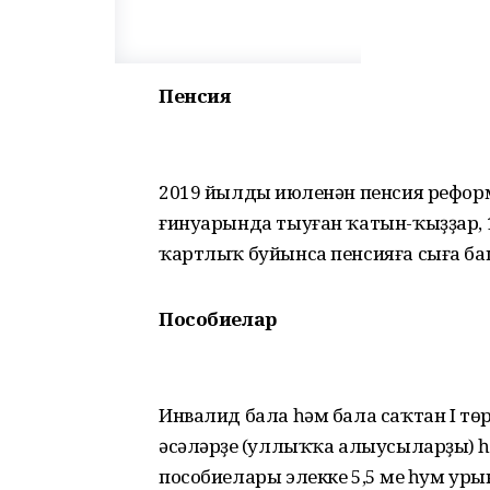
Пенсия
2019 йылдың июленән пенсия реформ
ғинуарында тыуған ҡатын-ҡыҙҙар, 
ҡартлыҡ буйынса пенсияға сыға ба
Пособиелар
Инвалид бала һәм бала саҡтан I т
әсәләрҙең (уллыҡҡа алыусыларҙың) 
пособиелары элекке 5,5 мең һум уры