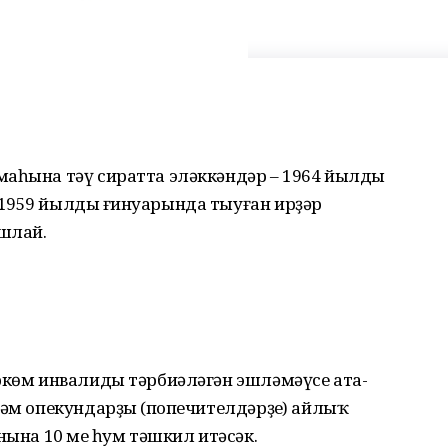
аһына тәү сиратта эләккәндәр – 1964 йылдың
1959 йылдың ғинуарында тыуған ирҙәр
шлай.
өркөм инвалиды тәрбиәләгән эшләмәүсе ата-
һәм опекундарҙың (попечителдәрҙең) айлыҡ
нына 10 мең һум тәшкил итәсәк.