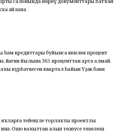
порты салонында йөрөү документтары һатҡан
ҡа әйләнә.
 һәм кредиттары буйынса көнлөк процент
ә, йәғни йылына 365 проценттан арта алмай.
ҡы күрһәткесен квартал һайын Үҙәк банк
н яҡларға тейешле торлаҡты проектлы
 инә. Ошо ваҡыттан алып төҙөүсе төҙөлөш