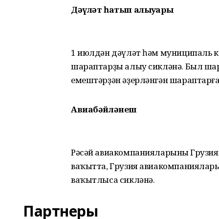
Дәүләт һатып алыуҙары
1 июлдән дәүләт һәм муниципаль к
шараптарҙы алыу сикләнә. Был шар
емештәрҙән әҙерләнгән шараптарға
Авиабәйләнеш
Рәсәй авиакомпанияларының Грузия
ваҡытта, Грузия авиакомпаниялары
ваҡытлыса сикләнә.
Партнеры