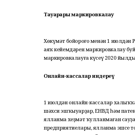
Тауарҙарҙы маркировкалау
Хөкүмәт бойороғо менән 1 июлдән Р
аяҡ кейемдәрен маркировкалау буй
маркировкалауға күсеү 2020 йылд
Онлайн-кассалар индереү
1 июлдән онлайн-кассалар халыҡҡ
шәхси эшҡыуарҙар, ЕНВД һәм патен
ялланма хеҙмәт ҡулланмаған сауҙ
предприятиелары, ялланма эшсе т