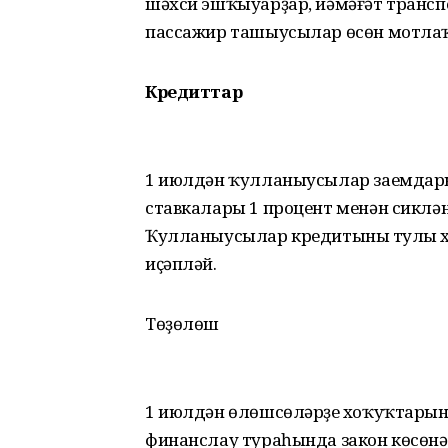
шәхси эшҡыуарҙар, йәмәғәт транс
пассажир ташыусылар өсөн мотлаҡ
Кредиттар
1 июлдән ҡулланыусылар заемдары
ставкалары 1 процент менән сиклән
Ҡулланыусылар кредитының тулы ха
иҫәпләй.
Төҙөлөш
1 июлдән өлөшсөләрҙең хоҡуҡтары
финанслау тураһында закон көсөнә