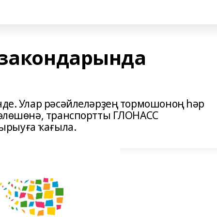
 закондарында
инде. Улар рәсәйлеләрҙең тормошоноң һәр
өҙөлөшөнә, транспортты ГЛОНАСС
ырыуға ҡағыла.