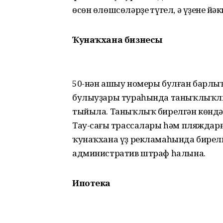
өсөн өлөшсөләрҙең түгел, ә үҙенең й
Ҡунаҡхана бизнесы
50-нән ашыу номеры булған барлы
булыуҙары тураһында таныҡлыҡлы
тыйыла. Таныҡлыҡ бирелгән көндә
Тау-саңғы трассалары һәм пляждарғ
ҡунаҡхана үҙ рекламаһында бирелгә
административ штраф һалына.
Ипотека