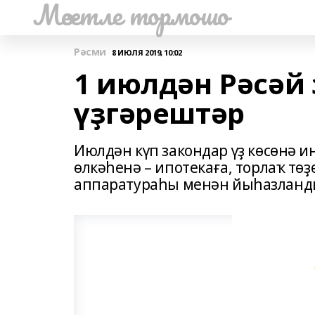
Мәсетле тормошо
Рәсми
8 ИЮЛЯ 2019, 10:02
1 июлдән Рәсәй
үҙгәрештәр
Июлдән күп закондар үҙ көсөнә 
өлкәһенә – ипотекаға, торлаҡ т
аппаратураһы менән йыһазланд