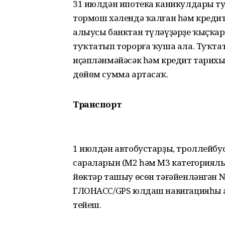
31 июлдән ипотека каникулдары ту
тормош хәлендә ҡалған һәм кредит
алыусы банктан түләүҙәрҙе ҡыҫҡа
туҡтатып торорға ҡуша ала. Туҡтат
иҫәпләнмәйәсәк һәм кредит тарих
дөйөм сумма артасаҡ.
Транспорт
1 июлдән автобустарҙы, троллейбу
сараларын (М2 һәм М3 категориялы
йөктәр ташыу өсөн тәғәйенләнгән 
ГЛОНАСС/GPS юлдаш навигацияһы
тейеш.