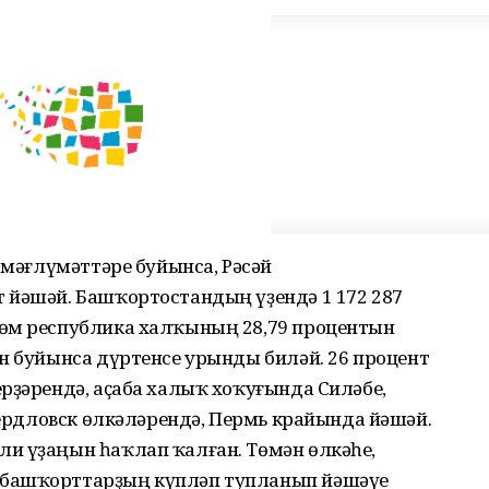
 мәғлүмәттәре буйынса, Рәсәй
 йәшәй. Башҡортостандың үҙендә 1 172 287
йөм республика халҡының 28,79 процентын
н буйынса дүртенсе урынды биләй. 26 процент
рҙәрендә, аҫаба халыҡ хоҡуғында Силәбе,
Свердловск өлкәләрендә, Пермь крайында йәшәй.
и үҙаңын һаҡлап ҡалған. Төмән өлкәһе,
 башҡорттарҙың күпләп тупланып йәшәүе