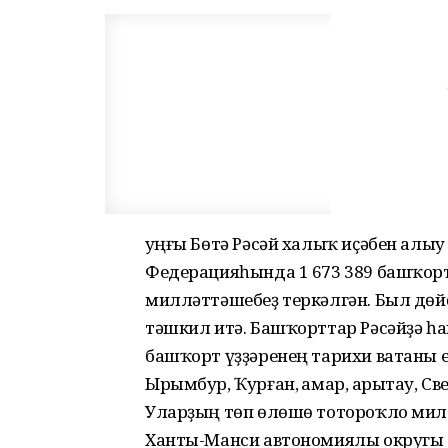
Һуңғы Бөтә Рәсәй халыҡ иҫәбен алыу
Федерацияһында 1 673 389 башҡорт
милләттәшебеҙ теркәлгән. Был дө
тәшкил итә. Башҡорттар Рәсәйҙә һа
башҡорт үҙҙәренең тарихи ватаны е
Ырымбур, Ҡурған, Һамар, Һарытау, 
Уларҙың төп өлөшө тотороҡло милл
Ханты-Манси автономиялы округы