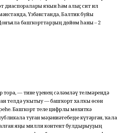
т диаспоралары яҡын һәм алыҫ сит ил
мәнстанда, Үзбәкстанда, Балтик буйы
 Донъяла башҡорттарҙың дөйөм һаны – 2
ар тора, — тине үҙенең сәләмләү телмәрендә
ған телдә уҡытыу — башҡорт халҡы өсөн
еһе. Башҡорт теле цифрлы мөхиткә
публикала туған мәҙәниәтебеҙҙе күтәргән, ҡала
лған яңы милли контент булдырыуҙың