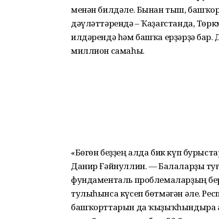
менән билдәле. Бынан тыш, башҡор
дәүләттәрендә – Ҡаҙағстанда, Төрк
илдәрендә һәм башҡа ерҙәрҙә бар.
миллион самаһы.
«Бөгөн беҙҙең алда бик күп бурыст
Данир Ғәйнуллин. — Балаларҙы ту
фундаменталь проблемаларҙың бер
тулыһынса күсеп бөтмәгән әле. Рес
башҡорттарын да ҡыҙыҡһындыра а