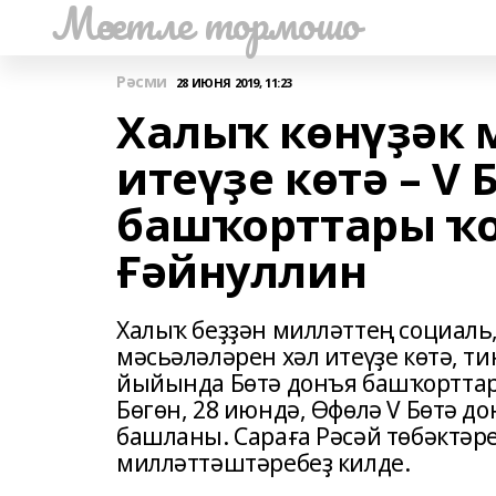
Мәсетле тормошо
Рәсми
28 ИЮНЯ 2019, 11:23
Халыҡ көнүҙәк 
итеүҙе көтә – V 
башҡорттары ҡ
Ғәйнуллин
Халыҡ беҙҙән милләттең социаль
мәсьәләләрен хәл итеүҙе көтә, 
йыйында Бөтә донъя башҡорттар
Бөгөн, 28 июндә, Өфөлә V Бөтә 
башланы. Сараға Рәсәй төбәктәр
милләттәштәребеҙ килде.