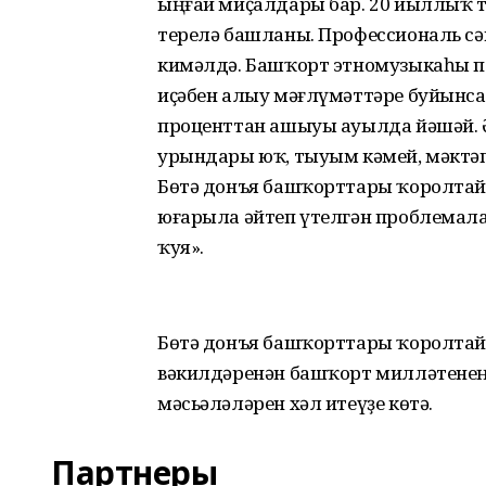
ыңғай миҫалдары бар. 20 йыллыҡ 
терелә башланы. Профессиональ сә
кимәлдә. Башҡорт этномузыкаһы по
иҫәбен алыу мәғлүмәттәре буйынса
проценттан ашыуы ауылда йәшәй. 
урындары юҡ, тыуым кәмей, мәктә
Бөтә донъя башҡорттары ҡоролта
юғарыла әйтеп үтелгән проблемала
ҡуя».
Бөтә донъя башҡорттары ҡоролтайы
вәкилдәренән башҡорт милләтенең 
мәсьәләләрен хәл итеүҙе көтә.
Партнеры