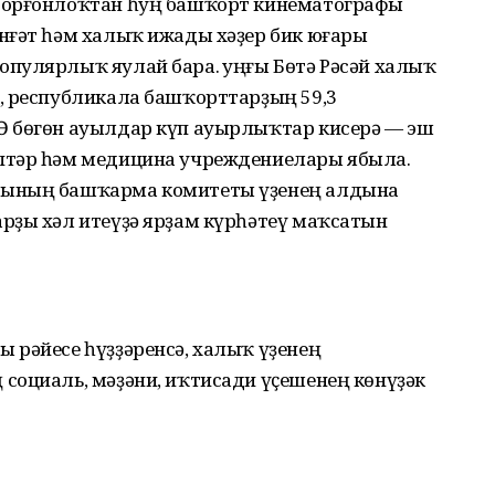
торғонлоҡтан һуң башҡорт кинематографы
нғәт һәм халыҡ ижады хәҙер бик юғары
пулярлыҡ яулай бара. Һуңғы Бөтә Рәсәй халыҡ
, республикала башҡорттарҙың 59,3
Ә бөгөн ауылдар күп ауырлыҡтар кисерә — эш
птәр һәм медицина учреждениелары ябыла.
йының башҡарма комитеты үҙенең алдына
рҙы хәл итеүҙә ярҙам күрһәтеү маҡсатын
 рәйесе һүҙҙәренсә, халыҡ үҙенең
социаль, мәҙәни, иҡтисади үҫешенең көнүҙәк