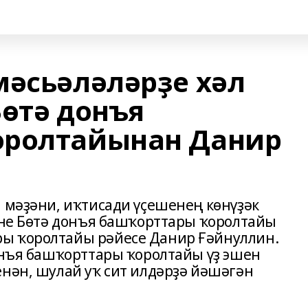
мәсьәләләрҙе хәл
Бөтә донъя
оролтайынан Данир
, мәҙәни, иҡтисади үҫешенең көнүҙәк
тине Бөтә донъя башҡорттары ҡоролтайы
ы ҡоролтайы рәйесе Данир Ғәйнуллин.
донъя башҡорттары ҡоролтайы үҙ эшен
енән, шулай уҡ сит илдәрҙә йәшәгән