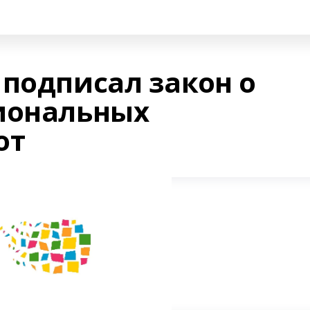
 подписал закон о
иональных
от