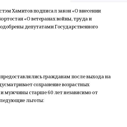
стэм Хамитов подписал закон «О внесении
ортостан «О ветеранах войны, труда и
 одобрены депутатами Государственного
 предоставлялись гражданам после выхода на
едусматривает сохранение возрастных
 и мужчины старше 60 лет независимо от
следующие льготы: