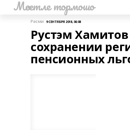
Мәсетле тормошо
Рәсми
9 СЕНТЯБРЯ 2018, 06:08
Рустэм Хамитов
сохранении рег
пенсионных льг