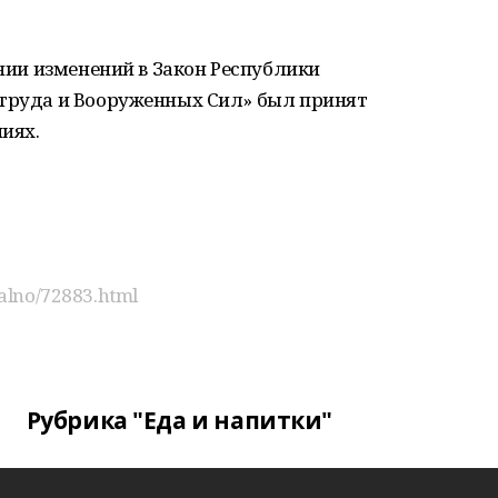
ении изменений в Закон Республики
 труда и Вооруженных Сил» был принят
иях.
ialno/72883.html
Рубрика "Еда и напитки"