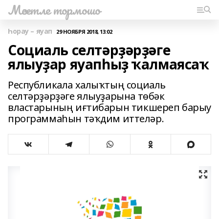
Мәсетле тормошо
Һорау – яуап
29 НОЯБРЯ 2018, 13:02
Социаль селтәрҙәрҙәге
ялыуҙар яуапһыҙ ҡалмаясаҡ
Республикала халыҡтың социаль
селтәрҙәрҙәге ялыуҙарына төбәк
властарының иғтибарын тикшереп барыу
программаһын тәҡдим иттеләр.