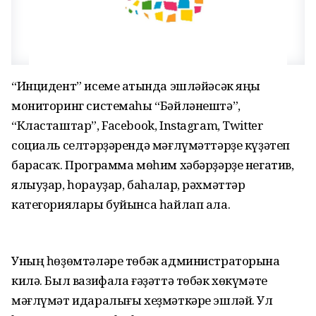
“Инцидент” исеме аҫтында эшләйәсәк яңы
мониторинг системаһы “Бәйләнештә”,
“Класташтар”, Facebook, Instagram, Twitter
социаль селтәрҙәрендә мәғлүмәттәрҙе күҙәтеп
барасаҡ. Программа мөһим хәбәрҙәрҙе негатив,
ялыуҙар, һорауҙар, баһалар, рәхмәттәр
категориялары буйынса һайлап ала.
Уның һөҙөмтәләре төбәк администраторына
килә. Был вазифала ғәҙәттә төбәк хөкүмәте
мәғлүмәт идаралығы хеҙмәткәре эшләй. Ул