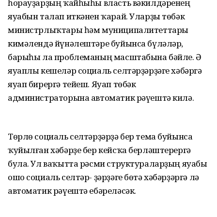
һорауҙарҙың ҡайһыһы власть вәкилдәренең
яуабын талап иткәнен ҡарай. Уларҙы төбәк
министрлыҡтары һәм муниципалитеттары
кимәлендә йүнәлештәре буйынса бүләләр,
барыһы ла проблеманың масштабына бәйле. Ә
яуаплы кешеләр социаль селтәрҙәрҙәге хәбәргә
яуап бирергә тейеш. Яуап төбәк
администраторына автоматик рәүештә килә.
Төрлө социаль селтәрҙәрҙә бер тема буйынса
ҡуйылған хәбәрҙе бер кейсҡа берләштерергә
була. Ул ваҡытта рәсми структураларҙың яуабы
ошо социаль селтәр- ҙәрҙәге бөтә хәбәрҙәргә лә
автоматик рәүештә ебәреләсәк.