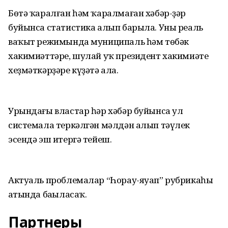
Бөтә ҡаралған һәм ҡаралмаған хәбәр-ҙәр
буйынса статистика алып барыла. Уны реаль
ваҡыт режимында муниципаль һәм төбәк
хакимиәттәре, шулай уҡ президент хакимиәте
хеҙмәткәрҙәре күҙәтә ала.
Урындағы властар һәр хәбәр буйынса ул
системала теркәлгән мәлдән алып тәүлек
эсендә эш итергә тейеш.
Актуаль проблемалар “Һорау-яуап” рубрикаһы
аҫтында баҫыласаҡ.
Партнеры