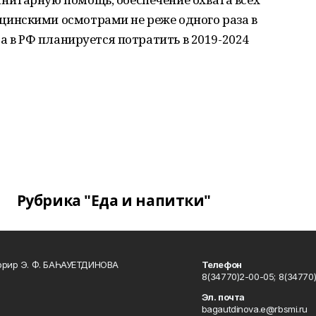
инскими осмотрами не реже одного раза в
а в РФ планируется потратить в 2019-2024
Рубрика "Еда и напитки"
ррир Э. Ф. БАҺАУЕТДИНОВА
Телефон
8(34770)2-00-05; 8(34770)
Эл. почта
bagautdinova.e@rbsmi.ru