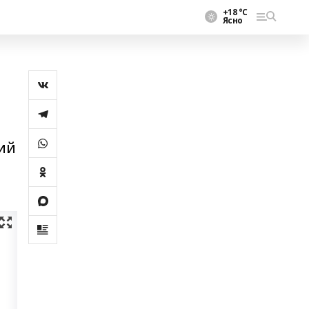
+18 °С
Ясно
ий