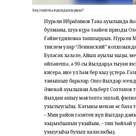
Ә һеҙ гәзиткә яҙылдығыҙмы?
Нурғәли Ибраһимов Тәкә ауылында йә
булманы, шуға күрә тәғәйен призды О
Ғәйнетдиноваға тапшырҙыҡ. Нурғәли М
тиклем улар “Ленинский” колхозында
Буласаҡ хәләле, Айып ауылы ҡыҙы, м
өйләнешә, ә 90-сы йылдарҙа тыуған яҡ
кисерә, ике ул һәм бер ҡыҙ үҫтерә. 
танышып баралар. Ошо йылдар эсенд
Әжекәй ауылынан Альберт Солтанов та
йылдан ашыу мәктәптә эшләй, филиа
уҡытыусыһы. Ҡатыны менән өс бала тә
– Мин район гәзитен күп йылдар даим
ҡыҙыҡһынып уҡыйым, – тип һөйләй ул.
уҡыусыһы булып ҡаласаҡбыҙ.