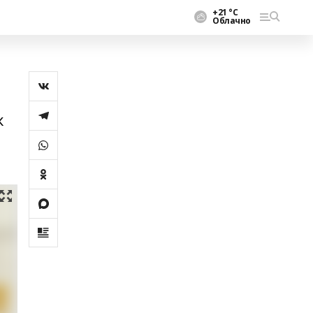
+21 °С
Облачно
к