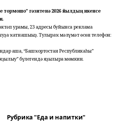
ле тормошо” гәзитенә 2026 йылдың икенсе
н.
ктәп урамы, 23 адресы буйынса реклама
ыуҙа ҡатнашығыҙ. Тулыраҡ мәғлүмәт өсөн телефон:
ондар аша, “Башҡортостан Республикаһы”
яҙылыу” бүлегендә яҙылырға мөмкин.
Рубрика "Еда и напитки"