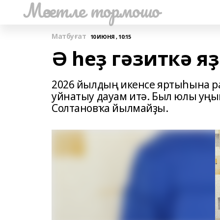
Мәсетле тормошо
Матбуғат
10 ИЮНЯ , 10:15
Ә һеҙ гәзиткә 
2026 йылдың икенсе яртыһына р
уйнатыу дауам итә. Был юлы уң
Солтановҡа йылмайҙы.