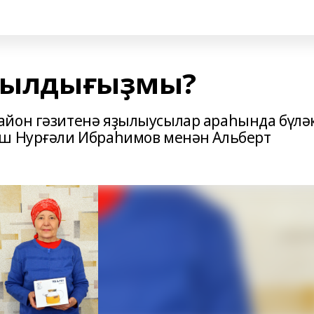
яҙылдығыҙмы?
айон гәзитенә яҙылыусылар араһында бүлә
ыш Нурғәли Ибраһимов менән Альберт