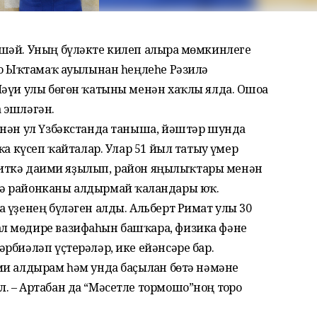
шәй. Уның бүләкте килеп алырға мөмкинлеге
ло Ыҡтамаҡ ауылынан һеңлеһе Рәзилә
әүи улы бөгөн ҡатыны менән хаҡлы ялда. Ошоға
 эшләгән.
енән ул Үзбәкстанда таныша, йәштәр шунда
ҡа күсеп ҡайталар. Улар 51 йыл татыу ғүмер
Гәзиткә даими яҙылып, район яңылыҡтары менән
ә районканы алдырмай ҡалғандары юҡ.
 үҙенең бүләген алды. Альберт Римат улы 30
л мөдире вазифаһын башҡара, физика фәне
рбиәләп үҫтерәләр, ике ейәнсәре бар.
и алдырам һәм унда баҫылған бөтә нәмәне
 – Артабан да “Мәсетле тормошо”ноң тоғро