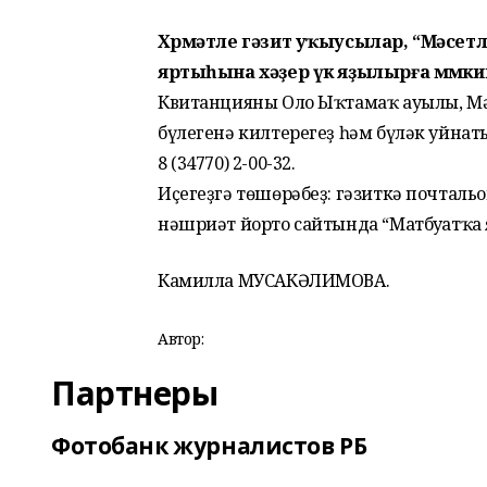
Хөрмәтле гәзит уҡыусылар, “Мәсет
яртыһына хәҙер үк яҙылырға мөмки
Квитанцияны Оло Ыҡтамаҡ ауылы, Мә
бүлегенә килтерегеҙ һәм бүләк уйнат
8 (34770) 2-00-32.
Иҫегеҙгә төшөрәбеҙ: гәзиткә почталь
нәшриәт йорто сайтында “Матбуғатҡа 
Камилла МУСАКӘЛИМОВА.
Автор:
Партнеры
Фотобанк журналистов РБ