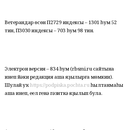
Ветерандар өсөн П2729 индексы – 1301 һум 52
тин, П3030 индексы – 703 һум 98 тин.
Электрон версия – 834 һум (rbsmi.ru сайтына
инеп йәки редакция аша яҙылырға мөмкин).
Шулай уҡ
https://podpiska.pochta.ru
һылтанмаһы
аша инеп, еңел генә гәзиткә яҙылып була.