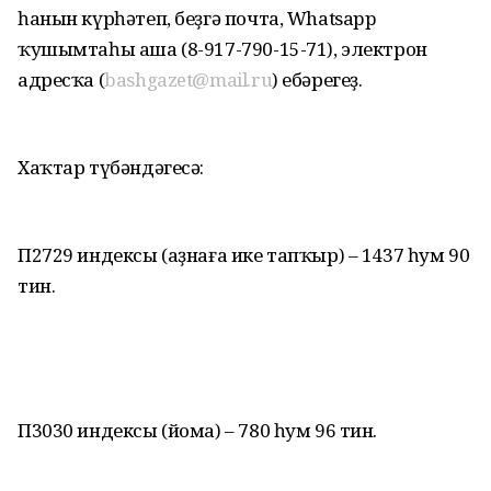
һанын күрһәтеп, беҙгә почта, Whatsapp
ҡушымтаһы аша (8-917-790-15-71), электрон
адресҡа (
bashgazet@mail.ru
) ебәрегеҙ.
Хаҡтар түбәндәгесә:
П2729 индексы (аҙнаға ике тапҡыр) – 1437 һум 90
тин.
П3030 индексы (йома) – 780 һум 96 тин.