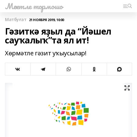
Мәсетле тормошо
Матбуғат
21 НОЯБРЯ 2019, 10:00
Гәзиткә яҙыл да “Йәшел
сауҡалыҡ”та ял ит!
Хөрмәтле гәзит уҡыусылар!