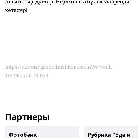
Ашығығыҙ, дуҫтар! Һеҙҙе почта бүлексәләрендә
көтәләр!
https://vk.com/gazetabashkortostan?w=wall-
104965500_30654
Партнеры
Фотобанк
Рубрика "Еда и