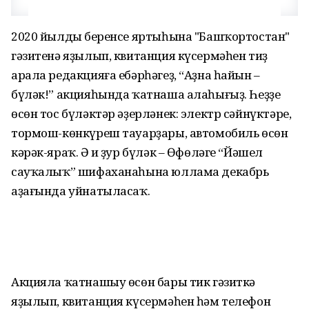
2020 йылдың беренсе яртыһына "Башҡортостан"
гәзитенә яҙылып, квитанция күсермәһен тиҙ
арала редакцияға ебәрһәгеҙ, “Аҙна һайын –
бүләк!” акцияһында ҡатнаша алаһығыҙ. Һеҙҙең
өсөн тос бүләктәр әҙерләнек: электр сәйнүктәре,
тормош-көнкүреш тауарҙары, автомобиль өсөн
кәрәк-яраҡ. Ә иң ҙур бүләк – Өфөләге “Йәшел
сауҡалыҡ” шифаханаһына юллама декабрь
аҙағында уйнатыласаҡ.
Акцияла ҡатнашыу өсөн бары тик гәзиткә
яҙылып, квитанция күсермәһен һәм телефон