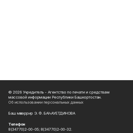
© 2026 Учредитель - Агентство по печати и средствам
массовой информации Республики Башкортостан.
Об использовании персональных данных
Баш мөхәррир Э. Ф. БАҺАУЕТДИНОВА
Телефон
8(34770)2-00-05; 8(34770)2-00-32.