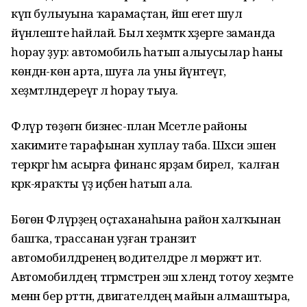
күп булыуына ҡарамаҫтан, йәш егет шул
йүнәлеште һайлай. Был хеҙмәткә хәҙерге заманда
һорау ҙур: автомобиль һатып алыусылар һаны
көндән-көн арта, шуға ла уны йүнәтеүгә,
хеҙмәтләндереүгә лә һорау тыуа.
Флүр төҙөгән бизнес-план Мәсетле районы
хакимиәте тарафынан хуплау таба. Шәхси эшен
теркәргә һәм асырға финанс ярҙам бирелә, ә ҡалған
кәрәк-яраҡты үҙ иҫәбенә һатып ала.
Бөгөн Флүрҙең оҫтаханаһына район халҡынан
башҡа, трассанан уҙған транзит
автомобилдәренең водителдәре лә мөрәжәғәт итә.
Автомобилдең тәгәрмәстәрен эш хәлендә тотоу хеҙмәте
менән бер рәттән, двигателдең майын алмаштыра,