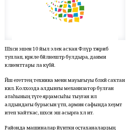
Шәхси эшен 10 йыл элек асҡан Флүр тәжрибә
туплап, кәрәкле бәйләнештәр булдыра, даими
клиенттары ла күбәйә.
Йәш егеттең техника менән мауығыуы бәләкәй саҡтан
килә. Колхозда алдынғы механизатор булған
атаһының тәүге ярҙамсыһы тыуған ил
алдындағы бурысын үтәп, армия сафында хеҙмәт
итеп ҡайтҡас, шәхси эш асырға хәл итә.
Районда машиналар йүнәткән оҫтаханаларҙың