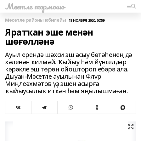
Мәсетле тормошо
Мәсетле районы юбилейы
18 НОЯБРЯ 2020, 07:59
Яратҡан эше менән
шөғөлләнә
Ауыл ерендә шәхси эш асыу бөтәһенең дә
хәленән килмәй. Ҡыйыу һәм йүнселдәр
кәрәкле эш төрөн ойоштороп ебәрә ала.
Дыуан-Мәсетле ауылынан Флүр
Миңлеәхмәтов үҙ эшен асырға
ҡыйыусылыҡ иткән һәм яңылышмаған.