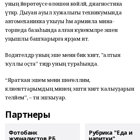
уның йөрөтөүсе өлөшөн көйләй, диагностика
үткәрә. Дыуан ауыл хужалығы техникумында
автомеханикка уҡыуы һәм армияла мина-
торпеда базаһында алған күнекмәләре эшен
уңышлы башҡарырға ярҙам итә.
Водителдәр уның эше менән бик ҡәнәғәт, "алтын
ҡуллы оҫта” тиҙәр уның тураһында.
“Яратҡан эшем менән шөғөлләнәм,
клиенттарымдың минең эштән ҡәнәғәт ҡалыуҙарын
теләйем”, – ти эшҡыуар.
Партнеры
Фотобанк
Рубрика "Еда и
журналистов РБ
напитки"