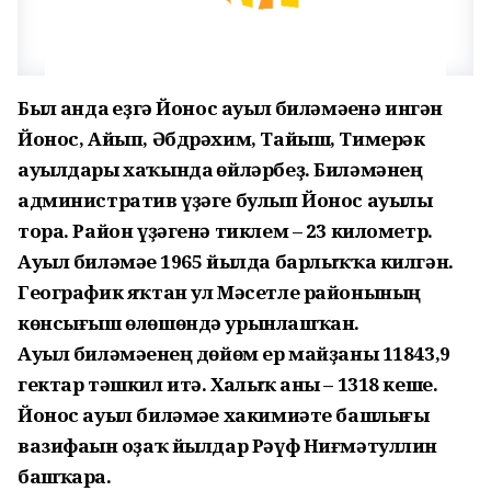
Был һанда һеҙгә Йонос ауыл биләмәһенә ингән
Йонос, Айып, Әбдрәхим, Тайыш, Тимерәк
ауылдары хаҡында һөйләрбеҙ. Биләмәнең
административ үҙәге булып Йонос ауылы
тора. Район үҙәгенә тиклем – 23 километр.
Ауыл биләмәһе 1965 йылда барлыҡҡа килгән.
Географик яҡтан ул Мәсетле районының
көнсығыш өлөшөндә урынлашҡан.
Ауыл биләмәһенең дөйөм ер майҙаны 11843,9
гектар тәшкил итә. Халыҡ һаны – 1318 кеше.
Йонос ауыл биләмәһе хакимиәте башлығы
вазифаһын оҙаҡ йылдар Рәүф Ниғмәтуллин
башҡара.