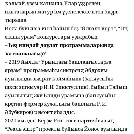
ҡалмай, әүҙем ҡатнаша. Улар үҙҙәренең
ихаталарын матур һәм үҙенсәлекле итеп биҙәргә
тырыша.
Йола буйынса йыл һайын беҙ “Өлгөлө йорт”, “Иң
яҡшы урам” конкурстары уҙғарабыҙ.
– Һеҙ ниндәй дәүләт программаларында
ҡатнашаһығыҙ?
– 2019 йылда “Урындағы башланғыстарға
ярҙам” программаһы сиктәрендә Әбдрәхим
ауылында зыярат ҡоймаһына (бағыусыһы –
шәхси эшҡыуар И. И. Зиннәтуллин), быйыл Тайыш
ауылының Зәки Вәлиди урамына (бағыусыһы –
крәҫтиән-фермер хужалығы башлығы Р. И.
Әбүбәкиров) ремонт яһалды.
2020 йылда “Берҙәм Рәсәй” сәйәси партияһының
“Реаль эштәр” проекты буйынса Йонос ауылында