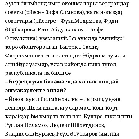
Ауыл биләмәһендә йәмәғәт ойошмалары: ветерандар
советы (рәйесе – Зифа Сәлмәнова), ҡатын-ҡыҙҙар
советтары (рәйестәре – Фәүзиә Мөхәрәмова, Фәрдиә
Әбүбәкирова, Рәзилә Абдулхакова, Гөлфиә
Фәтҡуллина), әүҙем эшләй. Һәр ауылда “Ағинәйҙәр”
ҡоро ойошторолған. Бигерәк тә Сажиҙә
Фәйзрахманова етәкселегендәге Әбдрәхим ауылы
ағинәйҙәре әүҙемдәр, улар районда ғына түгел,
республикала ла билдәле.
– Һеҙҙең ауыл биләмәһендә халыҡ ниндәй
эшмәкәрлекте һайлай?
– Йонос ауыл биләмәһе халҡы – тырыш, уңған
кешеләр. Шәхси ихатала улар мал, ҡош-ҡорт
ҡарайҙар һәм умарта тоталар. Күптәре, шул иҫәптән
Руслан Исламов, Людвиг Шәйхетдинов,
Владислав Нурыев, Рәсүл Әбүбәкиров (йылҡы