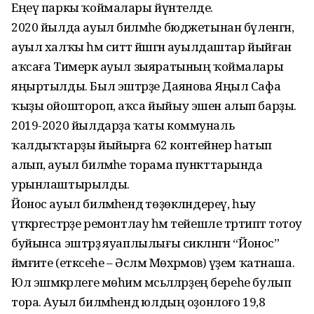
Еңеү паркы ҡоймалары йүнәтелде.
2020 йылда ауыл биләмәһе бюджетынан бүленгән,
ауыл халҡы һәм ситтә йәшәгән ауылдаштар йыйған
аҡсаға Тимерәк ауыл зыяратының ҡоймалары
яңыртылды. Был эштәрҙе Даянова Яңыл Сафа
ҡыҙы ойоштороп, аҡса йыйыу эшен алып барҙы.
2019-2020 йылдарҙа ҡаты коммуналь
ҡалдыҡтарҙы йыйырға 62 контейнер һатып
алып, ауыл биләмәһе торама пункттарында
урынлаштырылды.
Йонос ауыл биләмәһендә төҙөкләндереү, һыу
үткәргестәрҙе ремонтлау һәм тейешле тәртиптә тотоу
буйынса эштәрҙә яуаплылығы сикләнгән “Йонос”
йәмғиәте (етәксеһе – Әсләм Мөхәрәмов) әүҙем ҡатнаша.
Юл эшмәкәрлеге мөһим мәсьәләләрҙең береһе булып
тора. Ауыл биләмәһендә юлдың оҙонлоғо 19,8