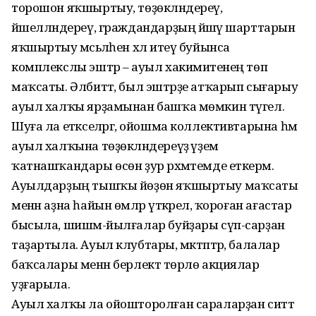
торошон яҡшыртыу, төҙөкләндереү,
йәшелләндереү, граждандарҙың йәшәү шарттарын
яҡшыртыу мәсьәләһен хәл итеү буйынса
комплекслы эштәр – ауыл хакимиәтенең төп
маҡсаты. Әлбиттә, был эштәрҙе атҡарып сығарыу
ауыл халҡы ярҙамынан башҡа мөмкин түгел.
Шуға ла етәкселәргә, ойошма коллективтарына һәм
ауыл халҡына төҙөкләндереүҙә әүҙем
ҡатнашҡандары өсөн ҙур рәхмәтемде еткерәм.
Ауылдарҙың тышҡы йөҙөн яҡшыртыу маҡсаты
менән аҙна һайын өмәләр үткәрелә, ҡороған ағастар
бысыла, шишмә-йылғалар буйҙары сүп-сарҙан
таҙартыла. Ауыл клубтары, мәктәптәр, балалар
баҡсалары менән берлектә төрлө акциялар
уҙғарыла.
Ауыл халҡы ла ойошторолған сараларҙан ситтә