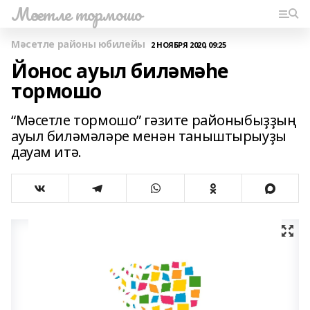
Мәсетле тормошо
Мәсетле районы юбилейы
2 НОЯБРЯ 2020, 09:25
Йонос ауыл биләмәһе
тормошо
“Мәсетле тормошо” гәзите районыбыҙҙың
ауыл биләмәләре менән таныштырыуҙы
дауам итә.