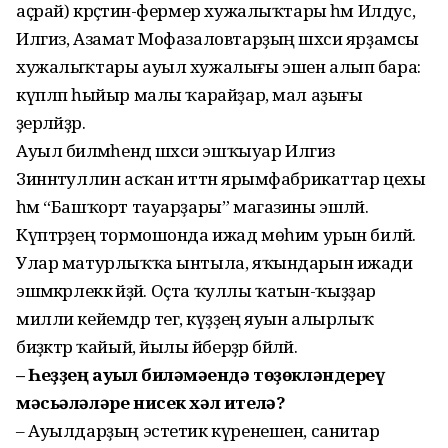
аҫрай) крәҫтиән-фермер хужалыҡтары һәм Илдус,
Илгиз, Азамат Мофазаловтарҙың шәхси ярҙамсы
хужалыҡтары ауыл хужалығы эшен алып бара:
күпләп һыйыр малы ҡарайҙар, мал аҙығы
әҙерләйҙәр.
Ауыл биләмәһендә шәхси эшҡыуар Илгиз
Зиннәтуллин асҡан иттән ярымфабрикаттар цехы
һәм “Башҡорт тауарҙары” магазины эшләй.
Күптәрҙең тормошонда ижад мөһим урын биләй.
Улар матурлыҡҡа ынтыла, яҡындарын ижади
эшмәкәрлеккә әйҙәй. Оҫта ҡуллы ҡатын-ҡыҙҙар
милли кейемдәр тегә, күҙҙең яуын алырлыҡ
биҙәктәр ҡайый, йылы әйберҙәр бәйләй.
– Һеҙҙең ауыл биләмәһендә төҙөкләндереү
мәсьәләләре нисек хәл ителә?
– Ауылдарҙың эстетик күренешен, санитар