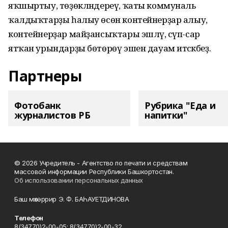
яҡшыртыу, төҙөкләндереү, ҡаты коммуналь
ҡалдыҡтарҙы һалыу өсөн контейнерҙар алыу,
контейнерҙар майҙансыҡтары эшләү, сүп-сар
ятҡан урындарҙы бөтөрөү эшен дауам итәсәкбеҙ.
Партнеры
Фотобанк
Рубрика "Еда и
журналистов РБ
напитки"
© 2026 Учредитель - Агентство по печати и средствам
массовой информации Республики Башкортостан.
Об использовании персональных данных
Баш мөхәррир Э. Ф. БАҺАУЕТДИНОВА
Телефон
8(34770)2-00-05; 8(34770)2-00-32.