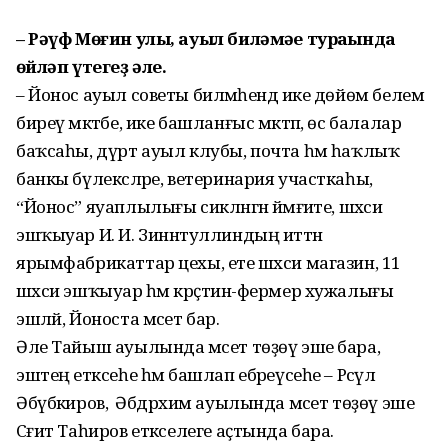
– Рәүф Мөғин улы, ауыл биләмәһе тураһында
һөйләп үтегеҙ әле.
– Йонос ауыл советы биләмәһендә ике дөйөм белем
биреү мәктәбе, ике башланғыс мәктәп, өс балалар
баҡсаһы, дүрт ауыл клубы, почта һәм һаҡлыҡ
банкы бүлексәләре, ветеринария участкаһы,
“Йонос” яуаплылығы сикләнгән йәмғиәте, шәхси
эшҡыуар И. И. Зиннәтуллиндың иттән
ярымфабрикаттар цехы, ете шәхси магазин, 11
шәхси эшҡыуар һәм крәҫтиән-фермер хужалығы
эшләй, Йоноста мәсет бар.
Әле Тайыш ауылында мәсет төҙөү эше бара,
эштең етәксеһе һәм башлап ебәреүсеһе – Рәсүл
Әбүбәкиров, ә Әбдрәхим ауылында мәсет төҙөү эше
Сәғит Таһиров етәкселеге аҫтында бара.