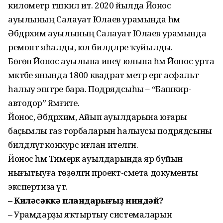
километр тәшкил итә. 2020 йылда Йонос
ауылының Салауат Юлаев урамында һәм
Әбдрәхим ауылының Салауат Юлаев урамында
ремонт яһалды, юл билдәләре ҡуйылды.
Бөгөн Йонос ауылына инеү юлына һәм Йонос урта
мәктәбе янында 1800 квадрат метр ергә асфальт
һалыу эштәре бара. Подрядсыһы – “Башкир-
автодор” йәмғиәте.
Йонос, Әбдрәхим, Айып ауылдарына юғары
баҫымлы газ торбаларын һалыусы подрядсыны
билдәләүгә конкурс иғлан ителгән.
Йонос һәм Тимерәк ауылдарында яр буйын
нығытыуға төҙөлгән проект-смета документы
экспертиза үтә.
– Киләсәккә пландарығыҙ ниндәй?
– Урамдарҙы яҡтыртыу системаларын