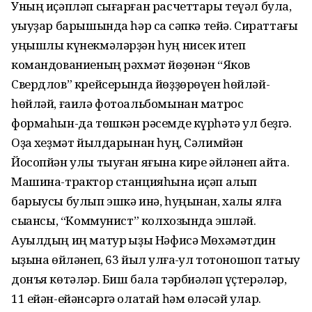
Уның иҫәпләп сығарған расчеттары теүәл була,
уҡыуҙар барышында һәр саҡ сәпкә тейә. Сираттағы
уңышлы күнекмәләрҙән һуң нисек итеп
командованиеның рәхмәт йөҙөнән “Яков
Свердлов” крейсерында йөҙҙөрөүен һөйләй-
һөйләй, ғаилә фотоальбомынан матрос
формаһын-да төшкән рәсемде күрһәтә ул беҙгә.
Оҙаҡ хеҙмәт йылдарынан һуң, Сәлимйән
Йосопйән улы тыуған яғына кире әйләнеп ҡайта.
Машина-трактор станцияһына иҫәп алып
барыусы булып эшкә инә, һуңынан, хаҡлы ялға
сыҡҡансы, “Коммунист” колхозында эшләй.
Ауылдың иң матур ҡыҙы Нәфисә Мөхәмәтдин
ҡыҙына өйләнеп, 63 йыл ҡулға-ҡул тотоношоп татыу
донъя көтәләр. Биш бала тәрбиәләп үҫтерәләр,
11 ейән-ейәнсәргә олатай һәм өләсәй улар.