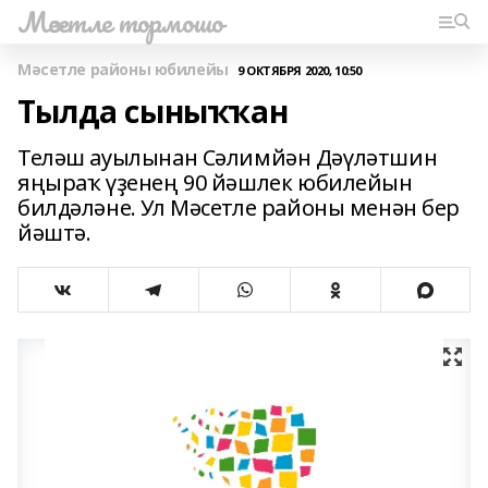
Мәсетле тормошо
Мәсетле районы юбилейы
9 ОКТЯБРЯ 2020, 10:50
Тылда сыныҡҡан
Теләш ауылынан Сәлимйән Дәүләтшин
яңыраҡ үҙенең 90 йәшлек юбилейын
билдәләне. Ул Мәсетле районы менән бер
йәштә.