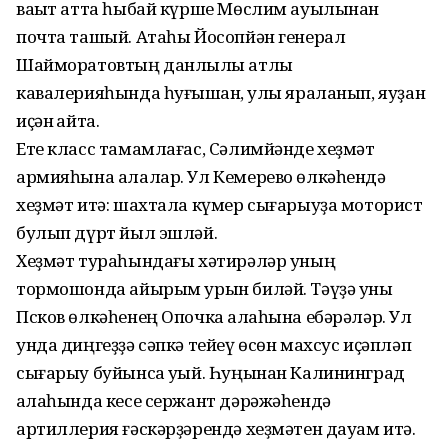
ваҡыт атта һыбай күрше Мөслим ауылынан
почта ташый. Атаһы Йосопйән генерал
Шайморатовтың данлыҡлы атлы
кавалерияһында һуғышҡан, ҡулы яраланып, яуҙан
иҫән ҡайта.
Ете класс тамамлағас, Сәлимйәнде хеҙмәт
армияһына алалар. Ул Кемерево өлкәһендә
хеҙмәт итә: шахтала күмер сығарыуҙа моторист
булып дүрт йыл эшләй.
Хеҙмәт тураһындағы хәтирәләр уның
тормошонда айырым урын биләй. Тәүҙә уны
Псков өлкәһенең Опочка ҡалаһына ебәрәләр. Ул
унда диңгеҙҙә сәпкә тейеү өсөн махсус иҫәпләп
сығарыу буйынса уҡый. Һуңынан Калининград
ҡалаһында кесе сержант дәрәжәһендә
артиллерия ғәскәрҙәрендә хеҙмәтен дауам итә.