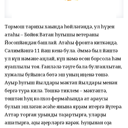
Тормош тарихы хаҡында һөйләгәндә, ул һүҙен
атаһы – Бөйөк Ватан һуғышы ветераны
Йосопйәндән башлай. Атаһы фронтҡа киткәндә,
Сәлимйәнгә 11 йәш кенә була. Әммә был йәштә
ул күп нәмәне аңлай, күп нәмә өсөн борсола һәм
яуаплылыҡ тоя. Ғаиләлә тәүге бала булғанлыҡтан,
хужалыҡ буйынса бөтә эш уның иңенә төшә.
Ауыр һуғыш йылдары мәктәп йылдары менән
бергә тура килә. Төшкә тиклем – мәктәптә,
төштән һуң колхоз фермаһында ат ҡараусы
булып эшләгән әсәһе янына ярҙам итергә йүгерә.
Аттар торған урынды таҙартырға, уларҙы
ашатырға, аҙыҡ әҙерләргә кәрәк. Һуңынан оҙаҡ