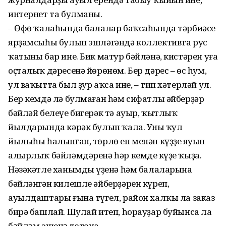
интернет та булманы.
– Өфө ҡалаһында балалар баҡсаһында тәрбиәсе
ярҙамсыһы булып эшләгәндә коллективта рус
ҡатыны бар ине. Бик матур бәйләнә, кистәрен уға
оҫталыҡ дәресенә йөрөнөм. Бер дәрес – өс һум,
ул ваҡытта был ҙур аҡса ине, – тип хәтерләй ул.
Бер кемдә лә булмаған һәм сифатлы әйберҙәр
бәйләй белеүе бигерәк тә ауыр, ҡытлыҡ
йылдарында кәрәк булып ҡала. Уның ҡул
йылыһы һалынған, төрлө еп менән күҙҙең яуын
алырлыҡ бәйләмдәренә һәр кемдең күҙе ҡыҙа.
Нәзәкәтле ханымдың үҙенә һәм балаларына
бәйләнгән килешле әйберҙәрен күреп,
ауылдаштары ғына түгел, район халҡы ла заказ
бирә башлай. Шулай итеп, һорауҙар буйынса ла
бәйләм эшенә тотона.