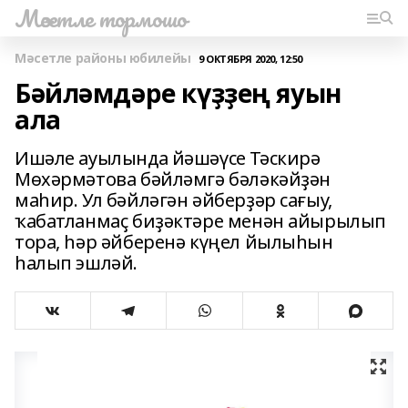
Мәсетле тормошо
Мәсетле районы юбилейы
9 ОКТЯБРЯ 2020, 12:50
Бәйләмдәре күҙҙең яуын
ала
Ишәле ауылында йәшәүсе Тәскирә
Мөхәрмәтова бәйләмгә бәләкәйҙән
маһир. Ул бәйләгән әйберҙәр сағыу,
ҡабатланмаҫ биҙәктәре менән айырылып
тора, һәр әйберенә күңел йылыһын
һалып эшләй.