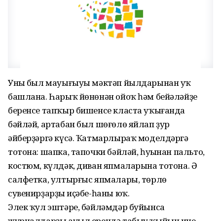
Уның был мауығыуы мәктәп йылдарынан уҡ
башлана. Һарыҡ йөнөнән ойоҡ һәм бейәләйҙе
беренсе тапҡыр бишенсе класта уҡығанда
бәйләй, артабан был шөғөлө яйлап ҙур
әйберҙәргә күсә. Ҡатмарлыраҡ моделдәргә
тотона: шапка, тапочки бәйләй, һуңынан пальто,
костюм, күлдәк, диван япмаларына тотона. Ә
салфетка, ултырғыс япмалары, төрлө
сувенирҙарҙың иҫәбе-һаны юҡ.
Элек ҡул эштәре, бәйләмдәр буйынса
журналдарҙы ауыл ерендә табыу ҡыйын ине,