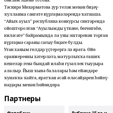
Тәскирә Мөхәрмәтова ҙур теләк менән биҙәү-
ҡулланма сәнғәте күргәҙмәләрендә ҡатнаша.
“Айыҡ ауыл” республика конкурсы сиктәрендә
ойошторолған “Ауылымдың үткәне, бөгөнгөһө,
киләсәге” байрамында ла уның эштәренән торған
күргәҙмә сараның сағыу биҙәге булды.
Уңған ханым гөлдәр үҫтерергә лә ярата. Өйө
оранжереяны хәтерләтә, матурлыҡҡа ғашиҡ
кешеләр генә бындай илаһи гүзәллек тыуҙыра
алалыр. Йыш ҡына балалары һәм ейәндәре
ҡунаҡҡа ҡайта, яратҡан әсәй-өләсәйҙәрен һөйөү-
наҙҙары менән һөйөндөрә.
Партнеры