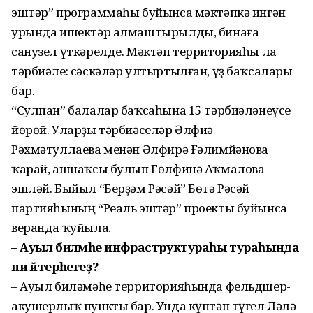
эштәр” программаһы буйынса мәктәпкә ингән
урында ишектәр алмаштырылды, бинаға
санузел үткәрелде. Мәктәп территорияһы ла
тәрбиәле: сәскәләр ултыртылған, үҙ баҡсалары
бар.
“Сулпан” балалар баҡсаһына 15 тәрбиәләнеүсе
йөрөй. Уларҙы тәрбиәселәр Әлфиә
Рәхмәтуллаева менән Әлфирә Ғәлимйәнова
ҡарай, ашнаҡсы булып Гөлфинә Аҡмалова
эшләй. Быйыл “Берҙәм Рәсәй” Бөтә Рәсәй
партияһының “Реаль эштәр” проекты буйынса
веранда ҡуйыла.
– Ауыл биләмәһе инфраструктураһы тураһында
ни әйтерһегеҙ?
– Ауыл биләмәһе территорияһында фельдшер-
акушерлыҡ пункты бар. Унда күптән түгел Ләлә