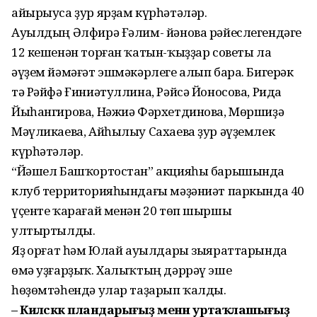
айырыуса ҙур ярҙам күрһәтәләр.
Ауылдың Әлфирә Ғәлим- йәнова рәйеслегендәге
12 кешенән торған ҡатын-ҡыҙҙар советы ла
әүҙем йәмәғәт эшмәкәрлеге алып бара. Бигерәк
тә Рәйфә Ғиниәтуллина, Рәйсә Йоносова, Рида
Йыһангирова, Нәжиә Фәрхетдинова, Мөршиҙә
Мәүликаева, Айһылыу Сахаева ҙур әүҙемлек
күрһәтәләр.
“Йәшел Башҡортостан” акцияһы барышында
клуб территорияһындағы мәҙәниәт паркында 40
үҫенте ҡарағай менән 20 төп шыршы
ултыртылды.
Яҙ Ҡорғат һәм Юлай ауылдары зыяраттарында
өмә уҙғарҙыҡ. Халыҡтың дәррәү эше
һөҙөмтәһендә улар таҙарып ҡалды.
– Киләсәккә пландарығыҙ менән уртаҡлашығыҙ