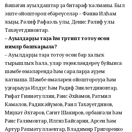
йәшәгән ауылдаштар ҙа битараф ҡалманы. Был
эште ойоштороп ебәреүселәр – Фәниә Илһам
ҡыҙы, Рәлиф Рафаэль улы, Денис Рәлиф улы
Тәхәүетдиновтар.
– Ауылдарҙы таҙа һәм тәртиптә тотоу өсөн
нимәләр башҡарыла?
– Ауылдарҙы таҙа тотоу өсөн бар халыҡ
тырышлыҡ һала, улар төҙөкләндереү буйынса
шәмбе өмәләрендә һәм сараларҙа әүҙем
ҡатнаша. Шәмбе өмәләрен ойоштороуҙа һәм
уҙғарыуҙа Илдус һәм Рәдиф Зиялетдиновтар,
Рифат Ғиниәтуллин, Рәис Әхйәмов, Ратмил
Камалов, Радик Ҡәйүмов, Раил Тәхәүетдинов,
Миҙхәт Әхтәров, Сәғит Шакиров, Ҡорбанғәли һәм
Рәис Ғәлимовтар, Илгиз Байсарин, Арсен һәм
Артур Рәхмәтуллаевтар, Владимир Григоренко