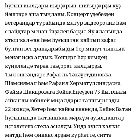
һуғыш йылдары йырҙарын, шиғырҙарҙы күҙ
йәштәре аша тыңланы. Концерт үҙебеҙҙең
ветерандар тураһында матур видеоролик һәм
слайдтар менән биҙәлеп барҙы. Яу яланында
ятып ҡал-ған һәм һуғыштан ҡайтып вафат
булған ветерандарыбыҙҙы бер минут тынлыҡ
менән иҫкә алдыҡ. Концерт һәр кемдең
күңелендә тәрән тәьҫорат ҡалдырҙы.
Тыл эшсәндәре Рафаэль Тәхәүетдиновҡа,
Шәмсиямал һәм Рафаил Хөрмәтуллиндарға,
Фәймә Шакироваға Бөйөк Еңеүҙең 75 йыллығы
айҡанлы юбилей миҙалдары тапшырылды.
22 июндә, Хәтер һәм ҡайғы көнөндә, Бөйөк Ватан
һуғышында ҡатнашҡан мәрхүм ауылдаштар
иҫтәлегенә стела асылды. Унда ауыл халҡы
матди һәм финанс ярҙам күрһәтте, ситтә