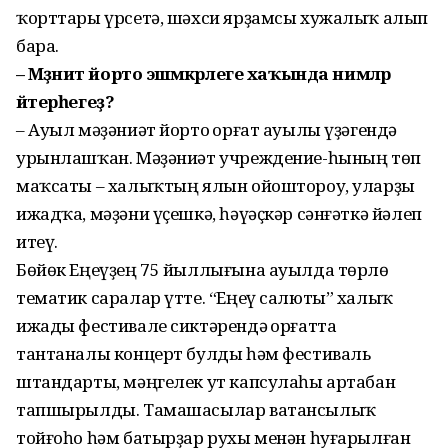
ҡорттары үрсетә, шәхси ярҙамсы хужалыҡ алып
бара.
– Мәҙәниәт йорто эшмәкәрлеге хаҡында нимәләр
әйтерһегеҙ?
– Ауыл мәҙәниәт йорто Ҡорғат ауылы үҙәгендә
урынлашҡан. Мәҙәниәт учреждение-һының төп
маҡсаты – халыҡтың ялын ойоштороу, уларҙы
ижадҡа, мәҙәни үҫешкә, һәүәҫкәр сәнғәткә йәлеп
итеү.
Бөйөк Еңеүҙең 75 йыллығына ауылда төрлө
тематик саралар үтте. “Еңеү салюты” халыҡ
ижады фестивале сиктәрендә Ҡорғатта
тантаналы концерт булды һәм фестиваль
штандарты, мәңгелек ут капсулаһы артабан
тапшырылды. Тамашасылар ватансылыҡ
тойғоһо һәм батырҙар рухы менән һуғарылған