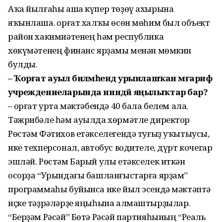
Аҡа йылғаһы аша күпер төҙөү ахырына
яҡынлаша. Ҡорғат халҡы өсөн мөһим был объект
район хакимиәтенең һәм республика
хөкүмәтенең финанс ярҙамы менән мөмкин
булды.
– Ҡорғат ауыл биләмәһендә урынлашҡан мәғариф
учреждениеларында ниндәй яңылыҡтар бар?
– Ҡорғат урта мәктәбендә 40 бала белем ала.
Тәжрибәле һәм ауылда хөрмәтле директор
Рөстәм Фәтихов етәкселегендә туғыҙ уҡытыусы,
ике техперсонал, автобус водителе, дүрт кочегар
эшләй. Рөстәм Барый улы етәкселек иткән
осорҙа “Урындағы башланғыстарға ярҙам”
программаһы буйынса ике йыл эсендә мәктәптә
иҫке тәҙрәләрҙе яңыһына алмаштырҙылар.
“Берҙәм Рәсәй” Бөтә Рәсәй партияһының “Реаль