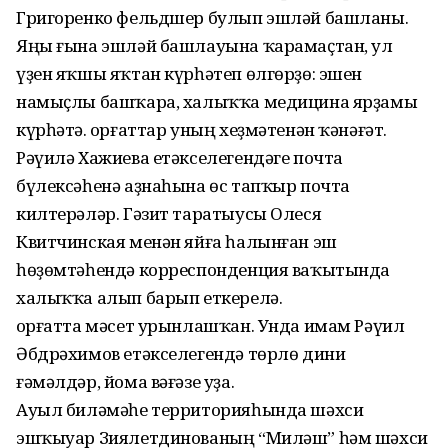
Григоренко фельдшер булып эшләй башланы.
Яңы ғына эшләй башлауына ҡарамаҫтан, ул
үҙен яҡшы яҡтан күрһәтеп өлгөрҙө: эшен
намыҫлы башҡара, халыҡҡа медицина ярҙамы
күрһәтә. Ҡорғаттар уның хеҙмәтенән ҡәнәғәт.
Рәүилә Хажиева етәкселегендәге почта
бүлексәһенә аҙнаһына өс тапҡыр почта
килтерәләр. Гәзит таратыусы Олеся
Квитчинская менән яйға һалынған эш
һөҙөмтәһендә корреспонденция ваҡытында
халыҡҡа алып барып еткерелә.
Ҡорғатта мәсет урынлашҡан. Унда имам Рәүил
Әбдрәхимов етәкселегендә төрлө дини
ғәмәлдәр, йома вәғәзе уҙа.
Ауыл биләмәһе территорияһында шәхси
эшҡыуар Зиялетдинованың “Миләш” һәм шәхси