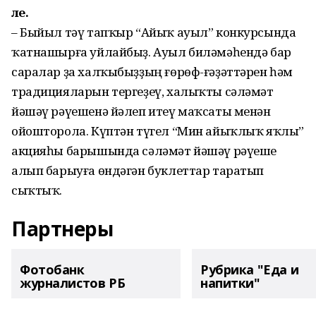
әле.
– Быйыл тәү тапҡыр “Айыҡ ауыл” конкурсында
ҡатнашырға уйлайбыҙ. Ауыл биләмәһендә бар
саралар ҙа халҡыбыҙҙың ғөрөф-ғәҙәттәрен һәм
традицияларын тергеҙеү, халыҡты сәләмәт
йәшәү рәүешенә йәлеп итеү маҡсаты менән
ойошторола. Күптән түгел “Мин айыҡлыҡ яҡлы”
акцияһы барышында сәләмәт йәшәү рәүеше
алып барыуға өндәгән буклеттар таратып
сыҡтыҡ.
Партнеры
Фотобанк
Рубрика "Еда и
журналистов РБ
напитки"