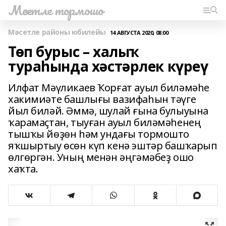
Мәсетле тормошо
Мәсетле районы юбилейы
14 АВГУСТА 2020, 08:00
Төп бурыс – халыҡ
тураһында хәстәрлек күреү
Илфат Мәүликаев Ҡорғат ауыл биләмәһе
хакимиәте башлығы вазифаһын тәүге
йыл биләй. Әммә, шулай ғына булыуына
ҡарамаҫтан, тыуған ауыл биләмәһенең
тышҡы йөҙөн һәм ундағы тормошто
яҡшыртыу өсөн күп кенә эштәр башҡарып
өлгөргән. Уның менән әңгәмәбеҙ ошо
хаҡта.