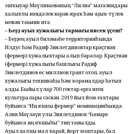
эшҡыуар Мәүликаеваның “Лилиә” магазиндары
халыҡты көндәлек кәрәк-яраҡ һәм аҙыҡ-түлек
менән тәьмин итә.
– Һеҙҙә ауыл хужалығы тармағы нисек үҫешә?
– Беҙҙең ауыл биләмәһе территорияһында
Илдус һәм Рәдиф Зиялетдиновтар крәҫтиән
(фермер) хужалыҡтары алып баралар. Крәҫтиән
(фермер) хужалығы башлығы Рәдиф
Зиялетдинов өс миллион грант отоп, ауыл
хужалығы техникаһы һәм ҡорамалдар һатып
алды. Быйыл улар 700 гектар ергә иген
культуралары сәскән. 2019 йыл йом-ғаҡтары
буйынса “Иң яҡшы фермер” номинацияһында
Алик Мәүләүи улы Зиялетдинов “Һөнәре
буйынса иң яҡшыһы” тип танылды.
Ауыл халҡы мал ҡарай, йорт ҡоштары, бал