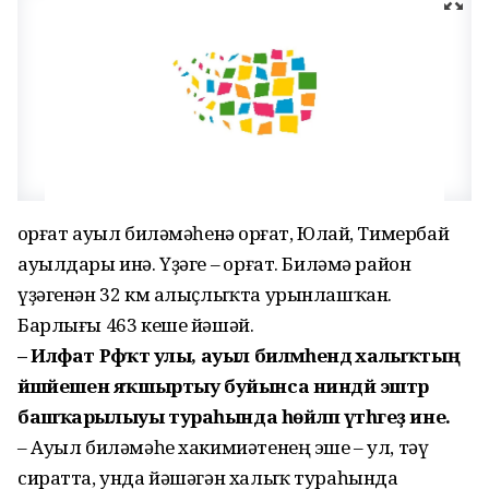
Ҡорғат ауыл биләмәһенә Ҡорғат, Юлай, Тимербай
ауылдары инә. Үҙәге – Ҡорғат. Биләмә район
үҙәгенән 32 км алыҫлыҡта урынлашҡан.
Барлығы 463 кеше йәшәй.
– Илфат Рәфҡәт улы, ауыл биләмәһендә халыҡтың
йәшәйешен яҡшыртыу буйынса ниндәй эштәр
башҡарылыуы тураһында һөйләп үтһәгеҙ ине.
– Ауыл биләмәһе хакимиәтенең эше – ул, тәү
сиратта, унда йәшәгән халыҡ тураһында