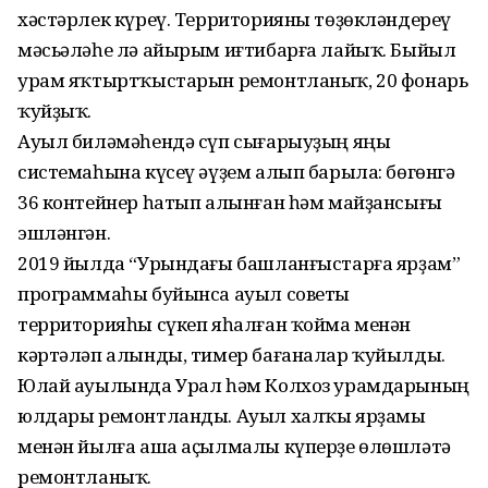
хәстәрлек күреү. Территорияны төҙөкләндереү
мәсьәләһе лә айырым иғтибарға лайыҡ. Быйыл
урам яҡтыртҡыстарын ремонтланыҡ, 20 фонарь
ҡуйҙыҡ.
Ауыл биләмәһендә сүп сығарыуҙың яңы
системаһына күсеү әүҙем алып барыла: бөгөнгә
36 контейнер һатып алынған һәм майҙансығы
эшләнгән.
2019 йылда “Урындағы башланғыстарға ярҙам”
программаһы буйынса ауыл советы
территорияһы сүкеп яһалған ҡойма менән
кәртәләп алынды, тимер бағаналар ҡуйылды.
Юлай ауылында Урал һәм Колхоз урамдарының
юлдары ремонтланды. Ауыл халҡы ярҙамы
менән йылға аша аҫылмалы күперҙе өлөшләтә
ремонтланыҡ.