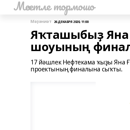
Мәсетле тормошо
Мәҙәниәт
26 ДЕКАБРЯ 2020, 11:00
Яҡташыбыҙ Яна 
шоуының финал
17 йәшлек Нефтекама ҡыҙы Яна Ғ
проектының финалына сыҡты.