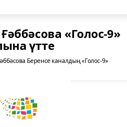
Ғәббәсова «Голос-9»
ына үтте
әббәсова Беренсе каналдың «Голос-9»