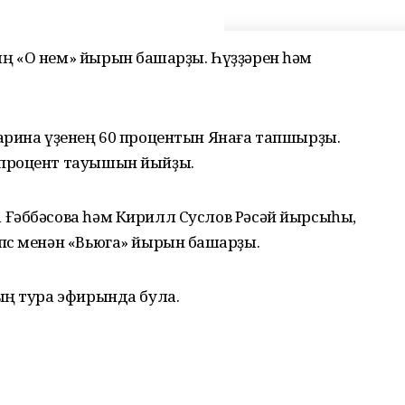
 «О нем» йырын башҡарҙы. Һүҙҙәрен һәм
арина үҙенең 60 процентын Янаға тапшырҙы.
процент тауышын йыйҙы.
Ғәббәсова һәм Кирилл Суслов Рәсәй йырсыһы,
пс менән «Вьюга» йырын башҡарҙы.
ың тура эфирында була.