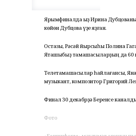
Ярымфиналда ҡыҙ Ирина Дубцованың
көйөн Дубцова үҙе яҙған.
Остазы, Рәсәй йырсыһы Полина Гаг
Яҡташыбыҙ тамашасыларҙың да 60 
Телетамашасылар һайлағансы, Яна 
музыкант, композитор Григорий Ле
Финал 30 декабрҙә Беренсе каналд
Фото
«Башинформ» мәғлүмәт агентлығы