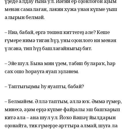
үҙеңде алдау ғына ул. Йәғни ер оҙонлоғон аҙым
менән самалаған, ләкин хужа унан күпме уңыш
алырын белмәй.
– Ниңә, бабай, ергә төшөп киттегеҙ әле? Кеше
ғүмере нимә тигән һүҙ, уның оҙонлоғо ни менән
үлсәнә, тип һүҙ башлағайнығыҙ бит.
– Эйе шул. Бына мин үҙем, табип булараҡ, һәр
саҡ ошо һорауға яуап эҙләнем.
– Таптығыҙмы һуң яуапты, бабай?
– Белмәйем. Әллә таптым, әллә юҡ. Әммә ғүмер,
минеңсә, әҙәм ерҙә күпме файҙалы эш башҡарып
китә ала – ана шул ул. Йоҡо йәшәү йылдарын
оҙонайта, тик ғүмерҙе арттыра алмай, шуға ла