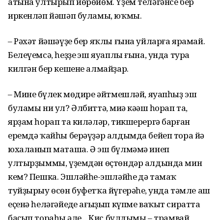
атына ултырып йөрөйөм. Үҙем теләгәнсе бер
иркенләп йәшәп буламы, юҡмы.
– Рәхәт йәшәүҙе бер яҡлы ғына уйларға ярамай.
Белеүемсә, һеҙҙең эш яуаплы ғына, унда тура
килгән бер кешене алмайҙар.
– Минең бүлек мөдире әйтмешләй, яуапһыҙ эш
буламы ни ул? Әлбиттә, миңә кәңәш һорап та,
ярҙам һорап та киләләр, тикшерергә барған
еремдә ҡайһы берәүҙәр алдымда бейеп тора йә
юхаланып маташа. Ә эш бүлмәмә инеп
ултырҙыммы, үҙемдән өҫтөндәр алдында мин
кем? Пешка. Эшләйһең-эшләйһең дә тамаҡ
туйҙырыу өсөн буфетҡа йүгерәһең, унда тәмле аш
еҫенә һеләгәйеңде ағыҙып күпме ваҡыт сиратта
баҫып тораһың әле... Кис булдымы – трамвай