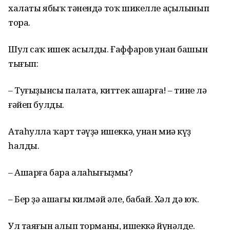
халаты ябыҡ тәнендә тоҡ шикелле аҫылынып
тора.
Шул саҡ ишек асылды. Ғаффаров унан башын
тығып:
– Туғыҙынсы палата, киттек ашарға! – тине лә
ғәйеп булды.
Атаһулла ҡарт тәүҙә ишеккә, унан миңә күҙ
һалды.
– Ашарға бара алаһығыҙмы?
– Бер ҙә ашағы килмәй әле, бабай. Хәл дә юҡ.
Ул таяғын алып торманы, ишеккә йүнәлде.