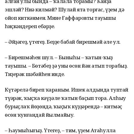
алған улы бында – ҡалала торамы? Ҡайҙа
эшләй? Ниңә килмәй? Шулай ята торғас, үҙем дә
ойоп киткәнмен. Мине Ғаффаровтың тауышы
һиҫкәндереп ебәрҙе.
– Әйҙәгеҙ, үтегеҙ. Беҙҙең бабай бирешмәй әле ул.
– Бирешмәһен шул. – Быныһы – ҡатын-ҡыҙ
тауышы. – Бөтәбеҙ ҙә уның өсөн йән атып торабыҙ.
Тиҙерәк шәбәйһен инде.
Күтәрелә биреп ҡараным. Ишек алдында туптай
түңәрәк, ҡыҫҡа кәүҙәле ҡатын баҫып тора. Алһыу
бурыҫлаҡ йөҙөндә, ҡыҫыҡ күҙҙәрендә – китмәҫ
өсөн ҡунғандай йылмайыу.
– Һаумыһығыҙ. Үтегеҙ, – тим, үҙем Атаһулла