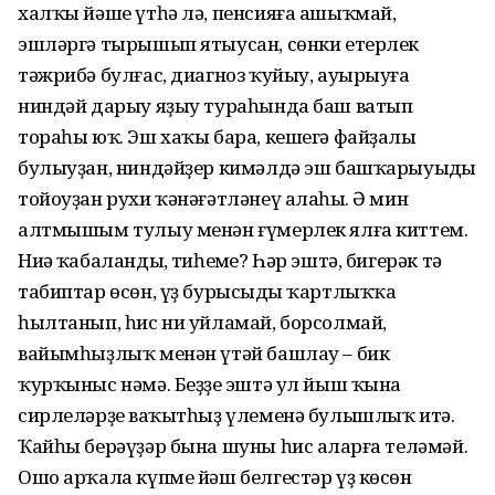
халҡы йәше үтһә лә, пенсияға ашыҡмай,
эшләргә тырышып ятыусан, сөнки етерлек
тәжрибә булғас, диагноз ҡуйыу, ауырыуға
ниндәй дарыу яҙыу тураһында баш ватып
тораһы юҡ. Эш хаҡы бара, кешегә файҙалы
булыуҙан, ниндәйҙер кимәлдә эш башҡарыуыңды
тойоуҙан рухи ҡәнәғәтләнеү алаһың. Ә мин
алтмышым тулыу менән ғүмерлек ялға киттем.
Ниңә ҡабаландың, тиһеңме? Һәр эштә, бигерәк тә
табиптар өсөн, үҙ бурысыңды ҡартлыҡҡа
һылтанып, һис ни уйламай, борсолмай,
вайымһыҙлыҡ менән үтәй башлау – бик
ҡурҡыныс нәмә. Беҙҙең эштә ул йыш ҡына
сирлеләрҙең ваҡытһыҙ үлеменә булышлыҡ итә.
Ҡайһы берәүҙәр бына шуны һис аңларға теләмәй.
Ошо арҡала күпме йәш белгестәр үҙ көсөн