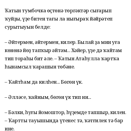
Ҡатын тумбочка өҫтөнә төргәктәр сығарып
ҡуйҙы, үҙе битен тағы ла нығыраҡ йәйрәтеп
сурытыуын белде:
– Әйтермен, әйтермен, килер. Былай ҙа мин уға
көнөнә йөҙ тапҡыр әйтәм... Хәйер, үҙең дә ҡайтам
тип тораһың бит әле. – Ҡатын Атаһулла ҡартҡа
һынамсыл ҡарашын төбәне.
– Ҡайтһам да килһен... Бөгөн үк.
– Әлләсе, ҡайным, бөгөн үк тип ни...
– Бәлки, һуңғы йомоштор, һүҙемде тапшыр, килен.
– Ҡарттың тауышында үтенес тә, ҡәтғилек тә бар
ине.