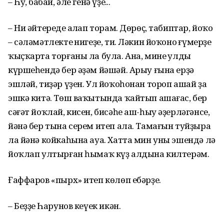
– Һуң, бабай, әле генә үҙең...
– Ни әйтереңде аңлап торам. Дөрөҫ, табиптар, йоҡо
– сәләмәтлектең нигеҙе, ти. Ләкин йоҡоноң ғүмерҙе
ҡыҫҡарта торғаны ла була. Ана, минең улдың
күршеһендә бер әҙәм йәшәй. Арыу ғына ерҙә
эшләй, тиҙәр үҙен. Ул йоҡоһонан тороп ашай ҙа
эшкә китә. Төш ваҡы­тында ҡайтып ашағас, бер
сәғәт йоҡлай, кисен, бисәһе аш-һыу әҙерлә­гәнсе,
йәнә бер тына серем итеп ала. Тамағын туйҙыра
ла йәнә койкаһына ауа. Хатта мин уны эшендә лә
йоҡлап ултырған һымаҡ күҙ алдына килтерәм.
Ғаффаров «пырх» итеп көлөп ебәрҙе.
– Беҙҙең Һарунов кеүек икән.