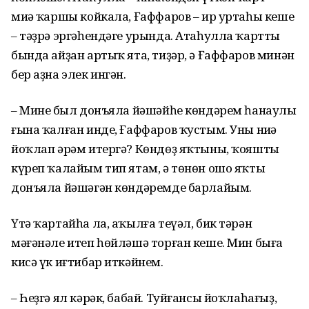
миңә ҡаршы койкала, Ғаффаров – ир уртаһы кеше
– тәҙрә эргәһендәге урында. Атаһулла ҡартты
бында айҙан артыҡ ята, тиҙәр, ә Ғаффаров минән
бер аҙна элек ингән.
– Минең был донъяла йәшәйһе көн­дәрем һанаулы
ғына ҡалған инде, Ғаф­фаров ҡустым. Уны ниңә
йоҡлап әрәм итергә? Көндөҙ яҡтыны, ҡояшты
күреп ҡалайым тип ятам, ә төнөн ошо яҡты
донъяла йәшәгән көндәремде барлайым.
Үтә ҡартайһа ла, аҡылға теүәл, бик тәрән
мәғәнәле итеп һөйләшә торған кеше. Мин быға
кисә үк иғтибар иткәйнем.
– Һеҙгә ял кәрәк, бабай. Туйғансы йоҡлаһағыҙ,