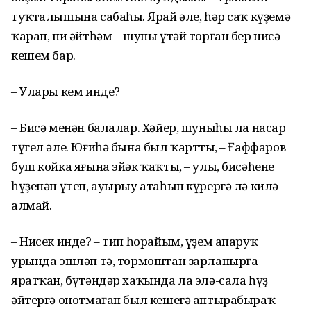
туҡталышына сабаһың. Ярай әле, һәр саҡ күҙемә
ҡарап, ни әйтһәм – шуны үтәй торған бер нисә
кешем бар.
– Улары кем инде?
– Бисә менән балалар. Хәйер, шуны­һы ла насар
түгел әле. Юғиһә бына был ҡарттың, – Ғаффаров
буш койка яғына эйәк ҡаҡты, – улы, бисәһенең
һүҙенән үтеп, ауырыу атаһын күрергә лә килә
алмай.
– Нисек инде? – тип һорайым, үҙем апаруҡ
урында эшләп тә, тормоштан зарланырға
яратҡан, бүтәндәр хаҡында ла элә-сала һүҙ
әйтергә онотмаған был кешегә аптырабыраҡ