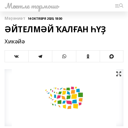
Мәсетле тормошо
Мәҙәниәт
14 ОКТЯБРЯ 2020, 18:00
ӘЙТЕЛМӘЙ ҠАЛҒАН ҺҮҘ
Хикәйә