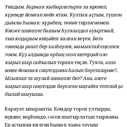
Уяндым. Бармаҡ ҡыбырлатырға ла иренеп,
күҙемде йомған көйө ятам. Ҡултыҡ аҫтым, түшем
дымлы һымаҡ: күрәһең, төнөн тирләгәнмен.
Кисәге шикелле башым һулҡылдап ауыртмай,
тын юлдарым киңәйеп ҡалған кеүек. Бөтә
тәнемдә рәхәт бер хәлһеҙлек, мамыҡтай еңеллек
тоям. Күҙ алдымда өрһәң осоп китерҙәй оло
ҡыҙыл шар сайҡалып торған төҫлө. Туҡта, әллә
мине йомшаҡ сәңгелдәккә һалып бәүе­тәләрме?..
Ысынлап та шулай шикелле бит? Ана, әлеге
ҡыҙыл шар сәңгелдәк бәүел­гән ыңғайға тегеләй ҙә
былай шыуыша.
Карауат ыңғырашты. Кемдер тороп ултырҙы,
иҫнәне, көрһөндө, сәсен шытырлатып тырнаны.
Ер аҫтынан килгән һымаҡ ҡына тауыш