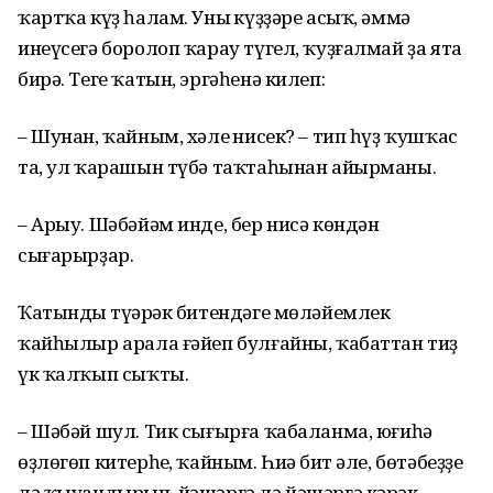
ҡартҡа күҙ һалам. Уның күҙҙәре асыҡ, әммә
инеүсегә боролоп ҡарау түгел, ҡуҙғалмай ҙа ята
бирә. Теге ҡатын, эргәһенә килеп:
– Шунан, ҡайным, хәлең нисек? – тип һүҙ ҡушҡас
та, ул ҡарашын түбә таҡтаһынан айырманы.
– Арыу. Шәбәйәм инде, бер нисә көндән
сығарырҙар.
Ҡатындың түңәрәк битендәге мөләйемлек
ҡайһылыр арала ғәйеп булғайны, ҡабаттан тиҙ
үк ҡалҡып сыҡты.
– Шәбәй шул. Тик сығырға ҡабаланма, юғиһә
өҙлөгөп китерһең, ҡайным. Һиңә бит әле, бөтәбеҙҙе
лә ҡыуандырып, йәшәргә лә йәшәргә кәрәк.