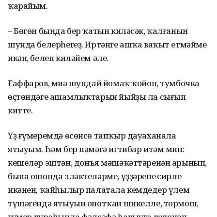
ҡарайым.
– Бөгөн бында бер ҡатын киләсәк, ҡалғанын
шунда белерһегеҙ. Иртәнге ашҡа ваҡыт етмәйме
икән, белеп киләйем әле.
Ғаффаров, миңә шундай йомаҡ ҡойоп, тумбочка
өҫтөндәге ашамлыҡтарын йыйҙы ла сығып
китте.
Үҙ ғүмеремдә өсөнсө тапҡыр дауаханала
ятыуым. Һәм бер нәмәгә иғтибар итәм мин:
кешеләр эштән, донъя мәшәҡәттәренән арынып,
бына ошонда эләктеләрме, үҙҙәренең сирле
икәнен, ҡайһылыр палатала кемдеңдер үлем
түшәгендә ятыуын онотҡан шикелле, тормош,
ғүмер тураһында фәлсәфә һатыуға тотоноп