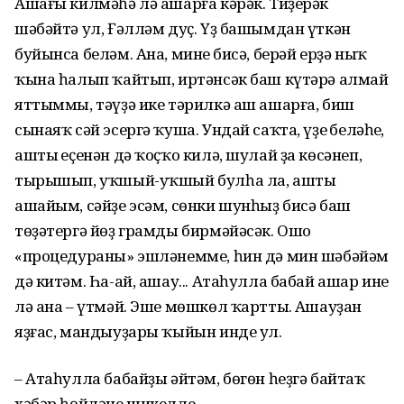
Ашағы килмәһә лә ашарға кәрәк. Тиҙерәк
шәбәйтә ул, Ғәлләм дуҫ. Үҙ башымдан үткән
буйынса беләм. Ана, минең бисә, берәй ерҙә ныҡ
ҡына һалып ҡайтып, иртәнсәк баш күтәрә алмай
яттыммы, тәүҙә ике тәрилкә аш ашарға, биш
сынаяҡ сәй эсергә ҡуша. Ундай саҡта, үҙең беләһең,
аштың еҫенән дә ҡоҫҡо килә, шулай ҙа көсәнеп,
тырышып, уҡшый-уҡшый булһа ла, ашты
ашайым, сәйҙе эсәм, сөнки шунһыҙ бисә баш
төҙәтергә йөҙ грамды бирмәйәсәк. Ошо
«процедураны» эшләнемме, һин дә мин шәбәйәм
дә китәм. Һа-ай, ашау... Атаһулла бабай ашар ине
лә ана – үтмәй. Эше мөшкөл ҡарттың. Ашауҙан
яҙғас, мандыуҙары ҡыйын инде ул.
– Атаһулла бабайҙы әйтәм, бөгөн һеҙгә байтаҡ
хәбәр һөйләне шикелле.