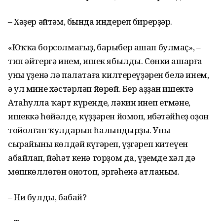
– Хәҙер әйтәм, бында индереп бирерҙәр.
«Юҡҡа борсолмағыҙ, барыбер ашап булмаҫ», –
тип әйтергә инем, ишек ябылды. Сөнки ашарға
уның үҙенә лә палатаға килтереүҙәрен белә инем,
ә ул мине хәстәрләп йөрөй. Бер аҙҙан ишектә
Атаһулла ҡарт күренде, ләкин инеп етмәне,
ишеккә һөйәлде, күҙҙәрен йомоп, ибәтәйһеҙ оҙон
тойолған ҡулдарын һалындырҙы. Уның
сырайының көлдәй күгәреп, үҙгәреп китеүен
абайлап, йәһәт кенә торҙом да, үҙемдең хәл дә
мөшкөллөгөн онотоп, эргәһенә атланым.
– Ни булды, бабай?