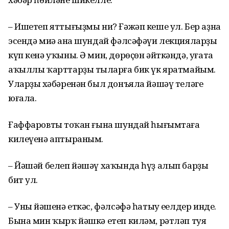
– Ишетеп яттығыҙмы ни? Ғәжәп кеше ул. Бер аҙна
эсендә миңә ана шундай фәлсәфәүи лекцияларҙы
күп кенә уҡыны. Ә мин, дөрөҫөн әйткәндә, уғата
аҡыллы ҡарттарҙы тыңларға бик үк яратмайым.
Уларҙың хәбәренән был донъяла йәшәү теләге
юғала.
Ғаффаровтың тоҡан ғына шундай һығымтаға
килеүенә аптыраным.
– Йәшәй белеп йәшәү хаҡында һүҙ алып барҙы
бит ул.
– Уның йәшенә еткәс, фәлсәфә һатыу еңелдер инде.
Бына мин ҡырҡ йәшкә етеп киләм, рәтләп туя