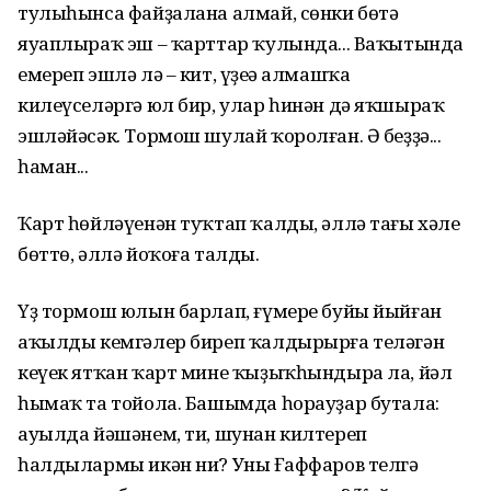
тулыһынса файҙалана алмай, сөнки бөтә
яуаплыраҡ эш – ҡарттар ҡулында... Ваҡытында
емереп эшлә лә – кит, үҙеңә алмашҡа
килеүселәргә юл бир, улар һинән дә яҡшыраҡ
эшләйәсәк. Тормош шулай ҡоролған. Ә беҙҙә...
һаман...
Ҡарт һөйләүенән туҡтап ҡалды, әллә тағы хәле
бөттө, әллә йоҡоға талды.
Үҙ тормош юлын барлап, ғүмере буйы йыйған
аҡылды кемгәлер биреп ҡалдырырға теләгән
кеүек ятҡан ҡарт мине ҡыҙыҡһындыра ла, йәл
һымаҡ та тойола. Башымда һорауҙар бутала:
ауылда йәшәнем, ти, шунан килтереп
һалдылармы икән ни? Уның Ғаффаров телгә