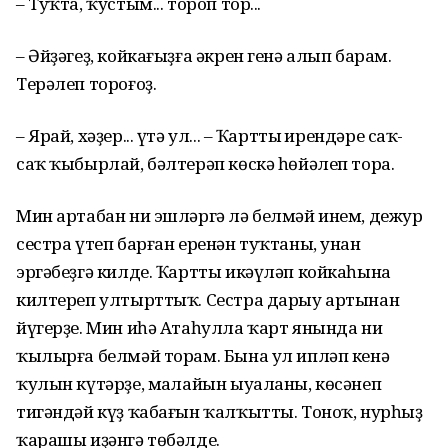
– Туҡта, ҡустым... тороп тор...
– Әйҙәгеҙ, койкағыҙға әкрен генә алып барам.
Терәлеп тороғоҙ.
– Ярай, хәҙер... үтә ул... – Ҡарттың ирендәре саҡ-
саҡ ҡыбырлай, бәлтерәп көскә һөйәлеп тора.
Мин артабан ни эшләргә лә белмәй инем, дежур
сестра үтеп барған еренән туҡтаны, унан
эргәбеҙгә килде. Ҡартты икәүләп койкаһына
килтереп ултырт­тыҡ. Сестра дарыу артынан
йүгерҙе. Мин иһә Атаһулла ҡарт янында ни
ҡылырға белмәй торам. Бына ул ипләп кенә
ҡулын күтәрҙе, маңлайын ыуаланы, көсәнеп
тигәндәй күҙ ҡабағын ҡал­ҡытты. Тоноҡ, нурһыҙ
ҡарашы иҙәнгә төбәлде.