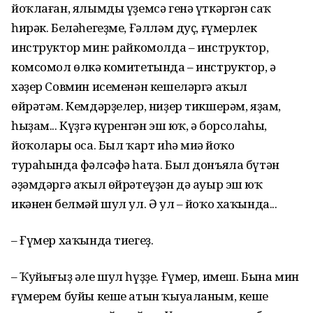
йоҡлаған, ялымды үҙемсә генә үткәргән саҡ
һирәк. Беләһегеҙме, Ғәлләм дуҫ, ғүмерлек
инструктор мин: райкомолда – инструктор,
комсомол өлкә комитетында – инструктор, ә
хәҙер Совмин исеменән кешеләргә аҡыл
өйрәтәм. Кемдәрҙелер, ниҙер тикшерәм, яҙам,
һыҙам... Күҙгә күренгән эш юҡ, ә борсолаһың,
йоҡоларың оса. Был ҡарт иһә миңә йоҡо
тураһында фәлсәфә һата. Был донъяла бүтән
әҙәмдәргә аҡыл өйрәтеүҙән дә ауыр эш юҡ
икәнен белмәй шул ул. Ә ул – йоҡо хаҡында...
– Ғүмер хаҡында тиегеҙ.
– Ҡуйығыҙ әле шул һүҙҙе. Ғүмер, имеш. Бына мин
ғүмерем буйы кеше атын ҡыуаланым, кеше