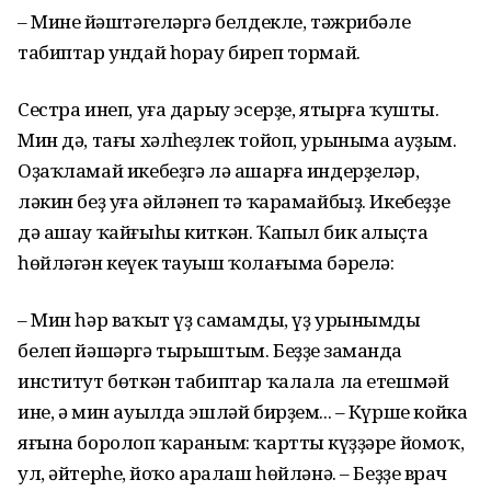
– Минең йәштәгеләргә белдекле, тәжрибәле
табиптар ундай һорау биреп тормай.
Сестра инеп, уға дарыу эсерҙе, ятырға ҡушты.
Мин дә, тағы хәлһеҙлек тойоп, урыныма ауҙым.
Оҙаҡламай икебеҙгә лә ашарға индерҙеләр,
ләкин беҙ уға әйләнеп тә ҡарамайбыҙ. Икебеҙҙең
дә ашау ҡайғыһы киткән. Ҡапыл бик алыҫта
һөйләгән кеүек тауыш ҡолағыма бәрелә:
– Мин һәр ваҡыт үҙ самамды, үҙ урынымды
белеп йәшәргә тырыштым. Беҙҙең заманда
институт бөткән табиптар ҡалала ла етешмәй
ине, ә мин ауылда эшләй бирҙем... – Күрше койка
яғына боролоп ҡараным: ҡарттың күҙҙәре йомоҡ,
ул, әйтерһең, йоҡо аралаш һөйләнә. – Беҙҙең врач