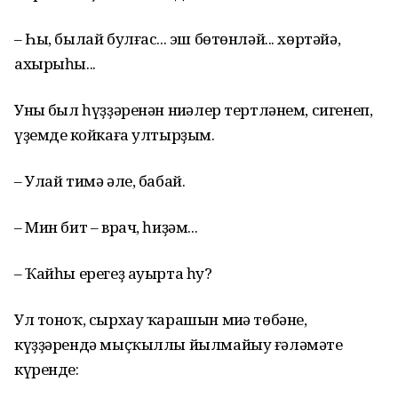
– Һы, былай булғас... эш бөтөнләй... хөртәйә,
ахырыһы...
Уның был һүҙҙәренән ниңәлер тертләнем, сигенеп,
үҙемдең койкаға ултырҙым.
– Улай тимә әле, бабай.
– Мин бит – врач, һиҙәм...
– Ҡайһы ерегеҙ ауырта һуң?
Ул тоноҡ, сырхау ҡарашын миңә төбәне,
күҙҙәрендә мыҫҡыллы йылмайыу ғәләмәте
күренде: