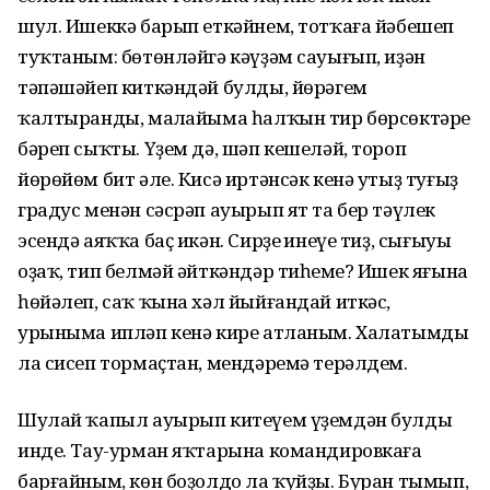
шул. Ишеккә барып еткәйнем, тотҡаға йәбешеп
туҡтаным: бөтөнләйгә кәүҙәм сауығып, иҙән
тәпәшәйеп киткәндәй булды, йөрәгем
ҡалтыранды, маңлайыма һалҡын тир бөрсөктәре
бәреп сыҡты. Үҙем дә, шәп кешеләй, тороп
йөрөйөм бит әле. Кисә иртәнсәк кенә утыҙ туғыҙ
градус менән сәсрәп ауырып ят та бер тәүлек
эсендә аяҡҡа баҫ икән. Сирҙең инеүе тиҙ, сығыуы
оҙаҡ, тип белмәй әйткәндәр тиһеңме? Ишек яғына
һөйәлеп, саҡ ҡына хәл йыйғандай иткәс,
урыныма ипләп кенә кире атланым. Халатымды
ла сисеп тормаҫтан, мендәремә терәлдем.
Шулай ҡапыл ауырып китеүем үҙемдән булды
инде. Тау-урман яҡтарына командировкаға
барғайным, көн боҙолдо ла ҡуйҙы. Буран тымып,