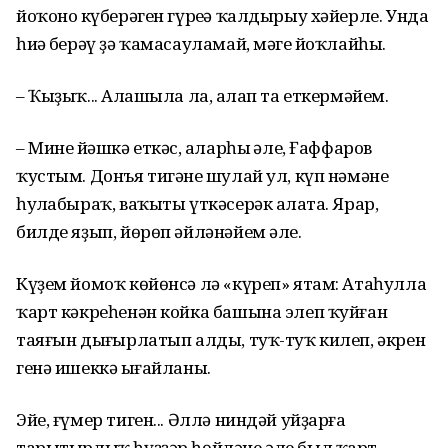
йоҡоноң күберәген гүреңә ҡалдырыу хәйерле. Унда
һиңә берәү ҙә ҡамасауламай, мәңге йоҡлайһың.
– Ҡыҙыҡ... Аңлашыла ла, аңлап та еткермәйем.
– Минең йәшкә еткәс, аңларһың әле, Ғаффаров
ҡустым. Донъя тигәнең шулай ул, күп нәмәне
һуңлабыраҡ, ваҡыты үткәсерәк аңлата. Ярар,
билде яҙып, йөрөп әйләнәйем әле.
Күҙем йомоҡ көйөнсә лә «күреп» ятам: Атаһулла
ҡарт кәкреһенән койка башына элеп ҡуйған
таяғын дыңғырлатып алды, туҡ-туҡ килеп, әкрен
генә ишеккә ыңғайланы.
Эйе, ғүмер тиген... Әллә ниндәй уйҙарға
тарытырлыҡ һүҙҙәр һөйләне әле был ҡарт.