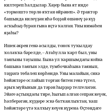
килтереп һалдылар. Хәҙер бына ят инде
«тормошто төрлө яҡтан өйрәнеп». Ә трактор
башында килеүҙән иһә боҙҙай өшәнеү ҙә күҙ
асҡыһыҙ буран ғына иҫтә ҡалған. Уның нимәһен
яҙаһың?
Ишек әкрен генә асылды, тоноҡ туҡылдау
ҡолаҡҡа бәрелде, – Атаһулла ҡарт был, уның
таяғының тауышы. Бына ул ҡаршымдағы койка
башына таяғын элде, тумбочкаһына таянып,
тәҙрәгә төбәлеп көрһөндө. Уның маңлайын, сикә
һөйәктәре ослайып торған битен генә түгел,
арыҡ муйынын да тәрән һырҙар телгеләгән.
Эйәге аҫтындағы тире, һығып алған сепрәк кеүек,
һәлберәгән, күҙҙәре эскә батҡанлыҡтан, ҡаш
һөйәктәре үтә ҡалҡыу кеүек күренә. Өҫтөндәге