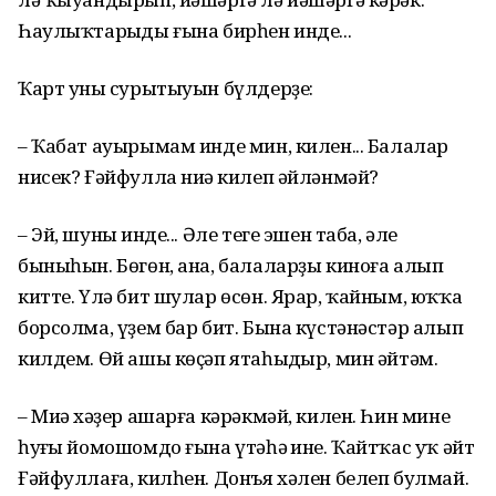
Һаулыҡтарыңды ғына бирһен инде...
Ҡарт уның сурытыуын бүлдерҙе:
– Ҡабат ауырымам инде мин, килен... Балалар
нисек? Ғәйфулла ниңә килеп әйләнмәй?
– Эй, шуның инде... Әле теге эшен таба, әле
быныһын. Бөгөн, ана, балаларҙы киноға алып
китте. Үлә бит шулар өсөн. Ярар, ҡайным, юҡҡа
борсолма, үҙем бар бит. Бына күстәнәстәр алып
килдем. Өй ашы көҫәп ятаһыңдыр, мин әйтәм.
– Миңә хәҙер ашарға кәрәкмәй, килен. Һин минең
һуңғы йомошомдо ғына үтәһәң ине. Ҡайтҡас уҡ әйт
Ғәйфуллаға, килһен. Донъя хәлен белеп булмай.