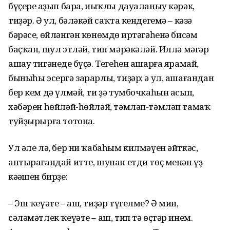
бүҫерең аҙып бара, ныҡлы дауаланыу кәрәк,
тиҙәр. Ә ул, бәләкәй саҡта кендегемә – кәзә
бәрәсе, өйләнгән көнөмдөң иртәгәһенә бисәм
баҫҡан, шул этләй, тип мәрәкәләй. Иллә мәгәр
ашау тигәнеңде бүҫә. Тегеһен ашарға ярамай,
быныһы эсергә зарарлы, тиҙәр; ә ул, ашағандан
бер кем дә үлмәй, ти ҙә тумбочкаһын асып,
хәбәрен һөйләй-һөйләй, тәмләп-тәмләп тамаҡ
туйҙырырға тотона.
Ул әле лә, бер ни ҡабаһым килмәүен әйткәс,
аптырағандай итте, шунан етди төҫ менән үҙ
кәңәшен бирҙе:
– Эш ҡеүәте – аш, тиҙәр түгелме? Ә мин,
сәләмәтлек ҡеүәте – аш, тип тә өҫтәр инем.