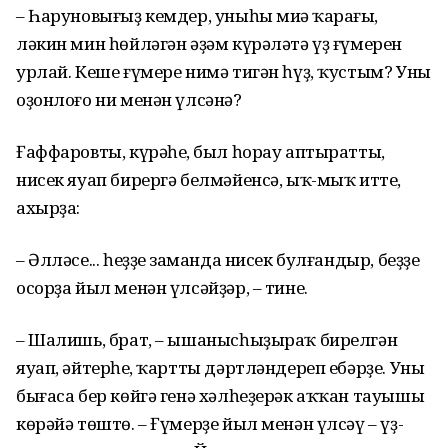
– Һаруновығыҙ кемдер, уныһы миңә ҡараңғы,
ләкин мин һөйләгән әҙәм күрәләтә үҙ ғүмерен
урлай. Кеше ғүмере нимә тигән һүҙ, ҡустым? Уның
оҙонлоғо ни менән үлсәнә?
Ғаффаровты, күрәһең, был һорау аптыратты,
нисек яуап бирергә белмәйенсә, ыҡ-мыҡ итте,
ахырҙа:
– Әлләсе... һеҙҙең заманда нисек булғандыр, беҙҙең
осорҙа йыл менән үлсәйҙәр, – тине.
– Шалишь, брат, – ышанысһыҙыраҡ бирелгән
яуап, әйтерһең, ҡартты дәртләндереп ебәрҙе. Уның
бығаса бер көйгә генә хәлһеҙерәк аҡҡан тауышы
көрәйә төштө. – Ғүмерҙе йыл менән үлсәү – үҙ-