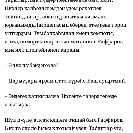
Ниңәлер хәлһеҙлегемдән үҙем рәхәтлек
тойғандай, артабан иҙрәп ятҡы килмәне,
юрғанымды һирпеп асып ебәреп, етеҙ генә тороп
ултырҙым. Тумбочкаһынан емеш компоты,
алма, йомортҡалар алып маташҡан Ғаффаров
миңә ялт итеп әйләнеп ҡараны.
– Әллә шәбәйҙегеҙ ҙә?
– Дарыуҙары ярҙам итте, күрәһең. Баш ауыртмай.
– Әйҙәгеҙ ҡапҡыларға. Иртәнге тә­һәрәтегеҙҙе
алығыҙ ҙа...
Шуҡ һүҙле, алсаҡ кешегә оҡшай был Ғаффаров.
Һис тә сирле һымаҡ тотмай үҙен. Табиптар уға,