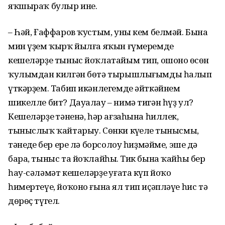
яҡшыраҡ булыр ине.
– Һәй, Ғаффаров ҡустым, уны кем белмәй. Бына
мин үҙем ҡырҡ йылға яҡын ғүмеремде
кешеләрҙе тыныс йоҡлатайым тип, ошоноң өсөн
ҡулым­дан килгән бөтә тырышлығымды һалып
үткәрҙем. Табип икәнлегемде әйткәй­нем
шикелле бит? Дауалау – нимә тигән һүҙ ул?
Кешеләрҙең тәненә, һәр ағза­һына һиллек,
тыныслыҡ ҡайтарыу. Сөнки күңелең тынысмы,
тәнеңдең бер ере лә борсолоу һиҙмәйме, эшең дә
бара, тыныс та йоҡлайһың. Тик бына ҡайһы бер
һау-сәләмәт кешеләрҙең уғата күп йоҡо
һимертеүе, йоҡоно ғына ял тип иҫәпләүе һис тә
дөрөҫ түгел.