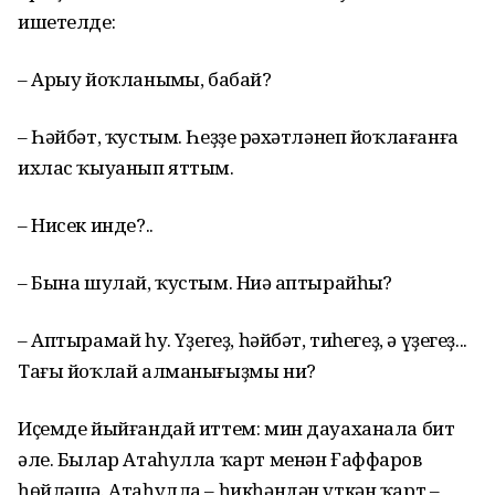
ишетелде:
– Арыу йоҡланыңмы, бабай?
– Һәйбәт, ҡустым. Һеҙҙең рәхәтлә­неп йоҡлағанға
ихлас ҡыуанып яттым.
– Нисек инде?..
– Бына шулай, ҡустым. Ниңә апты­райһың?
– Аптырамай һуң. Үҙегеҙ, һәйбәт, тиһегеҙ, ә үҙегеҙ...
Тағы йоҡлай алма­нығыҙмы ни?
Иҫемде йыйғандай иттем: мин дауаханала бит
әле. Былар Атаһулла ҡарт менән Ғаффаров
һөйләшә. Атаһулла – һикһәндән үткән ҡарт –