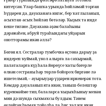
китеүсән. Улар башҡа урында һөйләмәй торған
һүҙҙәрен дә, дауаханаға ингәс, бер ҡатлыланып,
асыҡтан-асыҡ һөйләп бөтәләр. Ҡыҙыҡ та инде
кеше тигәнең. Дауахана әҙәм балаһының
дәрәжәһен, абруй тураһындағы уйҙарын
онотторамы икән әллә?
Бөгөн ял. Сестралар тумбочка өҫтөнә дарыу ҙа
индереп ҡуймай, укол алырға ла саҡырмай,
палаталарға күҙ һала йөрөүсе ҡаты бәғерле
өлкән сестраның һәр төрлө бойороҡ биргәне лә
ишетелмәй, – ауырыуҙар үҙҙәрен иркенерәк тота.
Кемдәр дауаланып ята икән, таныш-белештәр
күренмәйме тип, балаларса ҡыҙыҡһыныу менән
мин дә шунда сыҡмаҡсы булдым. Тәнем
еңеләйгән һымаҡ тойолһа ла, һис хәл юҡ икән