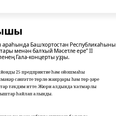
ҡышы
ры араһында Башҡортостан Республикаһын
тары менән балҡый Мәсетле ере” II
ленең Гала-концерты уҙҙы.
айондың 25 предприятие һәм ойошмаһы
әкәр сәнғәттең төрлө жанрҙары һәм төр-ҙәре
штар тәҡдим итте. Жюри алдында ҡатмарлы
сығыштар һайлап алынды.