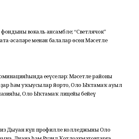
я фондының вокаль ансамбле; “Светлячок”
ата-әсәләре менән балалар өсөн Мәсетле
номинацияһында еңеүселәр: Мәсетле районы
р-ҙар һәм уҡыусылар йорто, Оло Ыҡтамаҡ ауыл
назияһы, Оло Ыҡтамаҡ лицейы бейеү
из Дыуан күп профилле колледжының Оло
ына, Лиана һәм Рузил Ҡотлоәхмәтовтарға