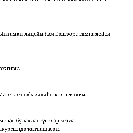
о Ыҡтамаҡ лицейы һәм Башҡорт гимназияһы
лективы.
н Мәсетле шифаханаһы коллективы.
 менән бүләкләнеүселәр хеҙмәт
онкурсында ҡатнашасаҡ.