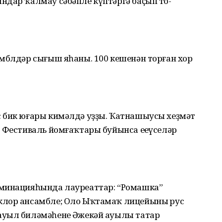
ндар ҡалмау сәбәпле күптәргә баҫып то-
амблдәр сығыш яһаны. 100 кешенән торған хор
 бик юғары кимәлдә уҙҙы. Ҡатнашыусы хеҙмәт
 Фестиваль йомғаҡтары буйынса еңеүселәр
оминацияһында лауреаттар: “Ромашка”
клор ансамбле; Оло Ыҡтамаҡ лицейының рус
ауыл биләмәһенең Әжекәй ауылы татар