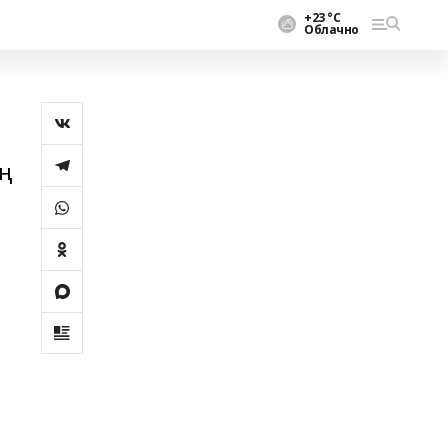
+23 °С
Облачно
ың