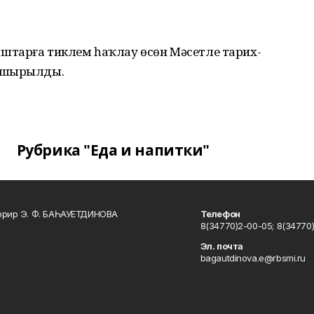
штарға тиклем һаҡлау өсөн Мәсетле тарих-
апшырылды.
Рубрика "Еда и напитки"
ррир Э. Ф. БАҺАУЕТДИНОВА
Телефон
8(34770)2-00-05; 8(34770)
Эл. почта
bagautdinova.e@rbsmi.ru