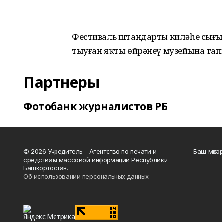
Фестиваль штандарты киләһе сығы
тыуған яҡты өйрәнеү музейына т
Партнеры
Фотобанк журналистов РБ
© 2026 Учредитель - Агентство по печати и
Баш мөхә
средствам массовой информации Республики
Башкортостан.
Об использовании персональных данных