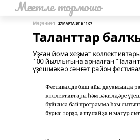
Мәсетле тормошо
Мәҙәниәт
27 МАРТА 2019, 11:07
Таланттар бал
Уҙған йома хеҙмәт коллективта
100 йыллығына арналған “Талант
үҙешмәкәр сәнғәт район фестива
Фестивалдең биш айы дауамында р
коллективтары һәм вәкилдәре үҙешм
буйынса бай программа һәм сығы
бурыс торҙо, ә шулай ҙа иң матур 