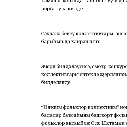
Тамаша залында – аншлаг. Буш уры
рорға тура килде.
Сәхнәлә бейеү коллективтары, анс
барыһын да хайран итте.
Жюри билдәләүенсә, смотр-конкурс
коллективтары ентекле әҙерләнгән.
билдәләнде.
“Иң яҡшы фольклор коллективы” н
балалар баҡсаһының башҡорт фоль
фольклор ансамбле; Оло Ыҡтамаҡ 