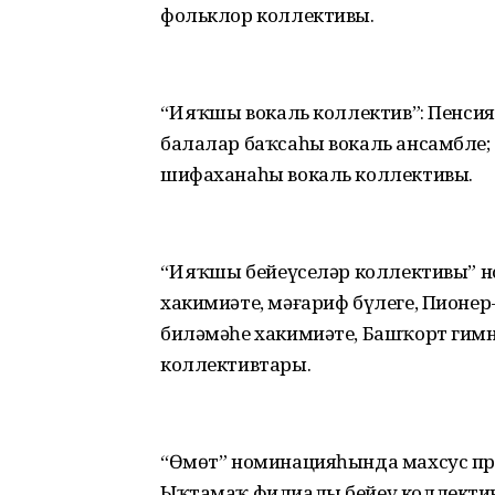
фольклор коллективы.
“Иң яҡшы вокаль коллектив”: Пенси
балалар баҡсаһы вокаль ансамбле; 
шифаханаһы вокаль коллективы.
“Иң яҡшы бейеүселәр коллективы” 
хакимиәте, мәғариф бүлеге, Пионе
биләмәһе хакимиәте, Башҡорт гим
коллективтары.
“Өмөт” номинацияһында махсус пр
Ыҡтамаҡ филиалы бейеү коллектив