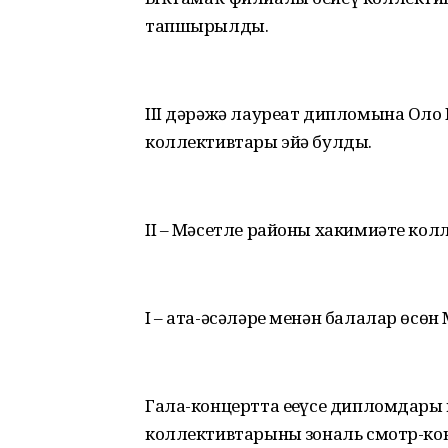
тапшырылды.
III дәрәжә лауреат дипломына Ол
коллективтары эйә булды.
II – Мәсетле районы хакимиәте кол
I – ата-әсәләре менән балалар өсө
Гала-концертта еңеүсе дипломдары
коллективтарының зональ смотр-к