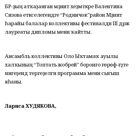
БР-ҙың атҡаҙанған мәҙәниәт хеҙмәткәре Валентина
Сизова етәкселегендәге “Родничок”район Мәҙәниәт
һарайы балалар коллективы фестивалдән III дәрәжә
лауреаты дипломы менән ҡайтты.
Ансамбль коллективы Оло Ыҡтамаҡ ауылы
халҡының “Топтать жобрей” боронғо ғөрөф-ғәҙәте
нигеҙендә тергеҙелгән программа менән сығыш
яһаны.
Лариса ХУДЯКОВА,