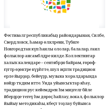
Фестивалгә республикабыҙ райондарынан, Силәбе,
Свердловск, Һамар өлкәләренән, Түбәнге
Новгородтан күп һанлы ололар, балалар, ғаилә
фольклор ансамблдәре килде. Коллективтар
халыҡ календаре – сентябрҙән байрам, ғөрөф-
ғәҙәттәр өҙөктәре күрһәтте, шул иҫәптән традицион
ерле йырҙар, бейеүҙәр, музыка ҡоралдарында
көйҙәр тәҡдим итте. Унда уйынсыҡтар яһау,
традицион рус кейемдәрен һәм миҙгелгә бәйле
әйберҙәрҙе тегеү һәм дөрөҫ һайлау, вокал, фольклор
йыйыу методикаһы, кәбеҫтә тоҙлау буйынса