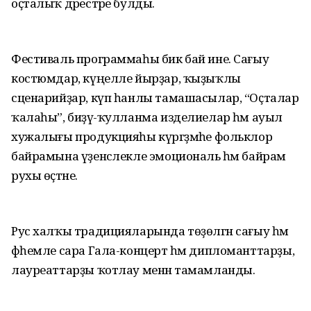
оҫталыҡ дәрестәре булды.
Фестиваль программаһы бик бай ине. Сағыу
костюмдар, күңелле йырҙар, ҡыҙыҡлы
сценарийҙар, күп һанлы тамашасылар, “Оҫталар
ҡалаһы”, биҙәү-ҡулланма изделиелар һәм ауыл
хужалығы продукцияһы күргәҙмәһе фольклор
байрамына үҙенсәлекле эмоциональ һәм байрам
рухы өҫтәне.
Рус халҡы традицияларында төҙөлгән сағыу һәм
фәһемле сара Гала-концерт һәм дипломанттарҙы,
лауреаттарҙы ҡотлау менән тамамланды.