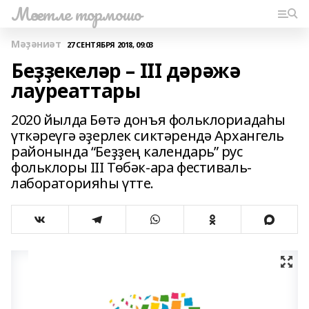
Мәсетле тормошо
Мәҙәниәт
27 СЕНТЯБРЯ 2018, 09:03
Беҙҙекеләр – III дәрәжә
лауреаттары
2020 йылда Бөтә донъя фольклориадаһы
үткәреүгә әҙерлек сиктәрендә Архангель
районында “Беҙҙең календарь” рус
фольклоры III Төбәк-ара фестиваль-
лабораторияһы үтте.