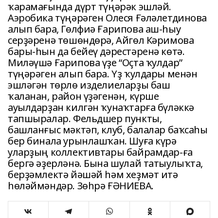
ҡарамағында дүрт түңәрәк эшләй.
Аэробика түңәрәген Олеся Ғәләлетдинова
алып бара, Гөлфиә Ғарипова аш-һыу
серҙәренә төшөндөрә, Айгөл Кәримова
бары-һын да бейеү дәрестәренә көтә.
Миләүшә Ғарипова үҙе “Оҫта ҡулдар”
түңәрәген алып бара. Үҙ ҡулдары менән
эшләгән төрлө изделиеларҙы баш
ҡаланан, район үҙәгенән, күрше
ауылдарҙан килгән ҡунаҡтарға бүләккә
тапшыралар. Фельдшер пункты,
башланғыс мәктәп, клуб, балалар баҡсаһы
бер бинала урынлашҡан. Шуға күрә
уларҙың коллективтары байрамдар-ға
бергә әҙерләнә. Бына шулай татыулыҡта,
берҙәмлектә йәшәй һәм хеҙмәт итә
һөләймәндәр. Зөһрә ҒӘНИЕВА.