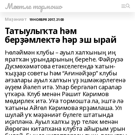
Мәсетле тормошо
Мәҙәниәт
19 НОЯБРЯ 2017, 21:00
Татыулыҡта һәм
берҙәмлектә һәр эш ырай
Һөләймән клубы – ауыл халҡының иң
яратҡан урындарының береһе. Фәйрүзә
Дусмөхәмәтова етәкселегендә ҡатын-
ҡыҙҙар советы һәм “Ағинәйҙәр” клубы
ағзалары ауыл халҡын үҙ эшмәкәрлегенә
әүҙем йәлеп итә. Улар бергәләп саралар
үткәрә. Клуб менән Рәшит Кәримов
мөдирлек итә. Уға тормошта ла, эштә лә
ҡатыны Айгөл Кәримова ярҙамлаша. Ул
шулай уҡ мәҙәниәт бүлеге штатында
иҫәпләнә. Ауыл халҡы ҙур теләк менән
йөрөгән китапхана клубта айырым урын