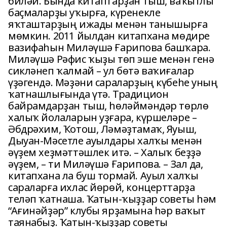
биләй. Бында китаптарҙан тыш, ваҡытлы
баҫмаларҙы уҡырға, күренекле
яҡташтарҙың ижады менән танышырға
мөмкин. 2011 йылдан китапхана мөдире
вазифаһын Миләүшә Ғарипова башҡара.
Миләүшә Рәфис ҡыҙы төп эше менән генә
сикләнеп ҡалмай – ул бөтә ваҡиғалар
үҙәгендә. Мәҙәни сараларҙың күбеһе уның
ҡатнашлығында үтә. Традицион
байрамдарҙан тыш, һөләймәндәр төрлө
халыҡ йолаларын уҙғара, күршеләре –
Әбдрәхим, Ҡотош, Ләмәҙтамаҡ, Яуыш,
Дыуан-Мәсетле ауылдары халҡы менән
әүҙем хеҙмәттәшлек итә. – Халыҡ беҙҙә
әүҙем, – ти Миләүшә Ғарипова. – Зал да,
китапхана ла буш тормай. Ауыл халҡы
сараларға ихлас йөрөй, концерттарҙа
теләп ҡатнаша. Ҡатын-ҡыҙҙар советы һәм
“Ағинәйҙәр” клубы ярҙамына һәр ваҡыт
таянабыҙ. Ҡатын-ҡыҙҙар советы