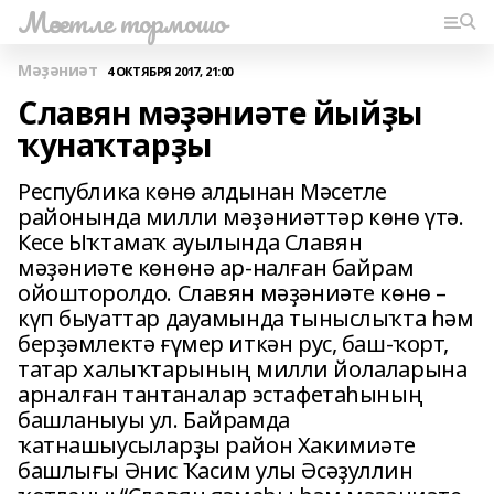
Мәсетле тормошо
Мәҙәниәт
4 ОКТЯБРЯ 2017, 21:00
Славян мәҙәниәте йыйҙы
ҡунаҡтарҙы
Республика көнө алдынан Мәсетле
районында милли мәҙәниәттәр көнө үтә.
Кесе Ыҡтамаҡ ауылында Славян
мәҙәниәте көнөнә ар-налған байрам
ойошторолдо. Славян мәҙәниәте көнө –
күп быуаттар дауамында тыныслыҡта һәм
берҙәмлектә ғүмер иткән рус, баш-ҡорт,
татар халыҡтарының милли йолаларына
арналған тантаналар эстафетаһының
башланыуы ул. Байрамда
ҡатнашыусыларҙы район Хакимиәте
башлығы Әнис Ҡасим улы Әсәҙуллин