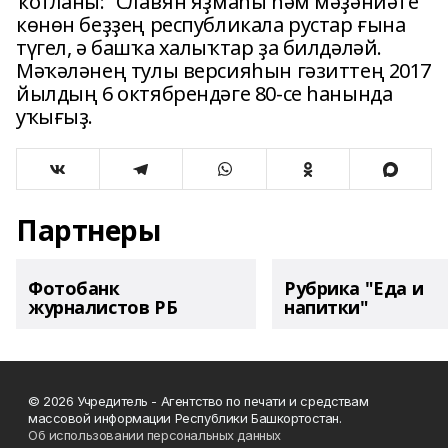
ҡотланы: “Славян яҙмаһы һәм мәҙәниәте
көнөн беҙҙең республикала рустар ғына
түгел, ә башҡа халыҡтар ҙа билдәләй.
Мәҡәләнең тулы версияһын гәзиттең 2017
йылдың 6 октябрендәге 80-се һанында
уҡығыҙ.
Партнеры
Фотобанк
Рубрика "Еда и
журналистов РБ
напитки"
© 2026 Учредитель - Агентство по печати и средствам
массовой информации Республики Башкортостан.
Об использовании персональных данных