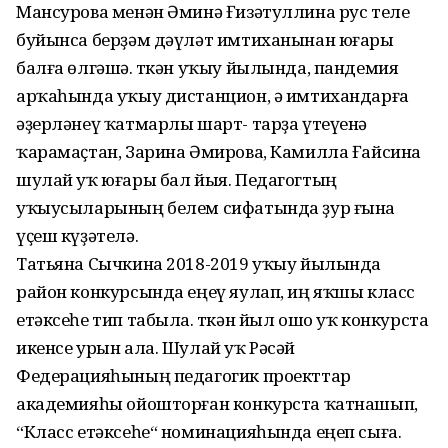
Мансурова менән Әминә Ғизәтуллина рус теле
буйынса берҙәм дәүләт имтиханынан юғары
балға өлгәшә. Үткән уҡыу йылында, пандемия
арҡаһында уҡыу дистанцион, ә имтихандарға
әҙерләнеү ҡатмарлы шарт- тарҙа үтеүенә
ҡарамаҫтан, Зарина Әмирова, Камилла Ғайсина
шулай уҡ юғары бал йыя. Педагогтың
уҡыусыларының белем сифатында ҙур ғына
үҫеш күҙәтелә.
Татьяна Сычкина 2018-2019 уҡыу йылында
район конкурсында еңеү яулап, иң яҡшы класс
етәксеһе тип табыла. Үткән йыл ошо уҡ конкурста
икенсе урын ала. Шулай уҡ Рәсәй
Федерацияһының педагогик проекттар
академияһы ойошторған конкурста ҡатнашып,
“Класс етәксеһе“ номинацияһында еңеп сыға.