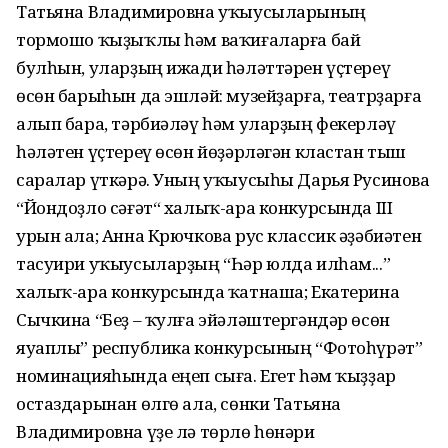
Татьяна Владимировна уҡыусыларының
тормошо ҡыҙыҡлы һәм ваҡиғаларға бай
булһын, уларҙың ижади һәләттәрен үҫтереү
өсөн барыһын да эшләй: музейҙарға, театрҙарға
алып бара, тәрбиәләү һәм уларҙың фекерләү
һәләтен үҫтереү өсөн йөҙәрләгән кластан тыш
саралар үткәрә. Уның уҡыусыһы Дарья Русинова
“Йондоҙло сәғәт“ халыҡ-ара конкурсында III
урын ала; Анна Крючкова рус классик әҙәбиәтен
тасуири уҡыусыларҙың “Һәр юлда илһам...”
халыҡ-ара конкурсында ҡатнаша; Екатерина
Сычкина “Беҙ – ҡулға эйәләштергәндәр өсөн
яуаплы” республика конкурсының “Фотоһүрәт”
номинацияһында еңеп сыға. Егет һәм ҡыҙҙар
остаздарынан өлгө ала, сөнки Татьяна
Владимировна үҙе лә төрлө һөнәри