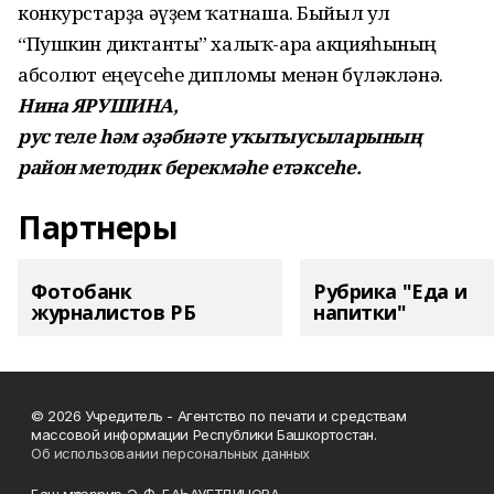
конкурстарҙа әүҙем ҡатнаша. Быйыл ул
“Пушкин диктанты” халыҡ-ара акцияһының
абсолют еңеүсеһе дипломы менән бүләкләнә.
Нина ЯРУШИНА,
рус теле һәм әҙәбиәте уҡытыусыларының
район методик берекмәһе етәксеһе.
Партнеры
Фотобанк
Рубрика "Еда и
журналистов РБ
напитки"
© 2026 Учредитель - Агентство по печати и средствам
массовой информации Республики Башкортостан.
Об использовании персональных данных