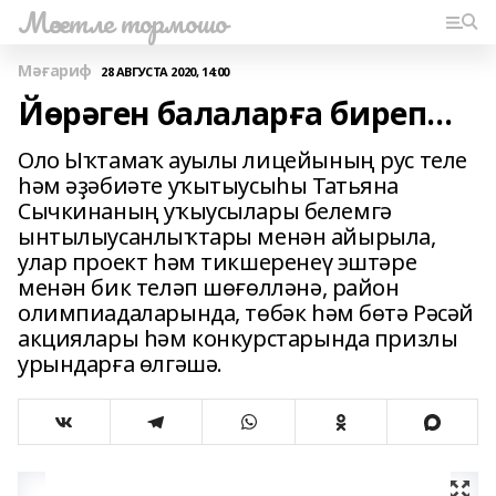
Мәсетле тормошо
Мәғариф
28 АВГУСТА 2020, 14:00
Йөрәген балаларға биреп…
Оло Ыҡтамаҡ ауылы лицейының рус теле
һәм әҙәбиәте уҡытыусыһы Татьяна
Сычкинаның уҡыусылары белемгә
ынтылыусанлыҡтары менән айырыла,
улар проект һәм тикшеренеү эштәре
менән бик теләп шөғөлләнә, район
олимпиадаларында, төбәк һәм бөтә Рәсәй
акциялары һәм конкурстарында призлы
урындарға өлгәшә.