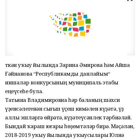
Үткән уҡыу йылында Зарина Әмирова һәм Айша
Ғәйнанова “Республикамды данлайым“
иншалар конкурсының муниципаль этабы
еңеүсеһе була.
Татьяна Владимировна һәр баланың шәхси
үҙенсәлегенән сығып үҫеш кимәлен күҙәтә, үҙ
аллы эшләргә өйрәтә, күҙәтеүсәнлек тәрбиәләй.
Бындай ҡараш юғары һөҙөмтәләр бирә. Мәҫәлән,
2018-2019 уҡыу йылында уҡыусылары Юлиә