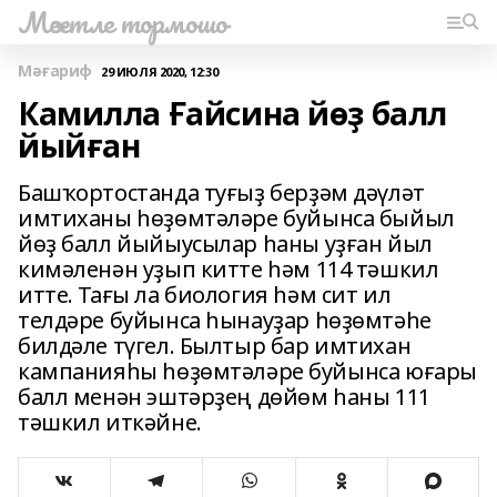
Мәсетле тормошо
Мәғариф
29 ИЮЛЯ 2020, 12:30
Камилла Ғайсина йөҙ балл
йыйған
Башҡортостанда туғыҙ берҙәм дәүләт
имтиханы һөҙөмтәләре буйынса быйыл
йөҙ балл йыйыусылар һаны уҙған йыл
кимәленән уҙып китте һәм 114 тәшкил
итте. Тағы ла биология һәм сит ил
телдәре буйынса һынауҙар һөҙөмтәһе
билдәле түгел. Былтыр бар имтихан
кампанияһы һөҙөмтәләре буйынса юғары
балл менән эштәрҙең дөйөм һаны 111
тәшкил иткәйне.