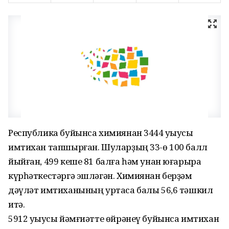
Республика буйынса химиянан 3444 уҡыусы
имтихан тапшырған. Шуларҙың 33-ө 100 балл
йыйған, 499 кеше 81 балға һәм унан юғарыраҡ
күрһәткестәргә эшләгән. Химиянан берҙәм
дәүләт имтиханының уртаса балы 56,6 тәшкил
итә.
5912 уҡыусы йәмғиәтте өйрәнеү буйынса имтихан