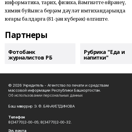
информатика, тарих, физика, йәмғиәтте өйрәнеү,
химия буйынса берҙәм дәүләт имтихандарында
юғары балдарға (81-ҙән күберәк) өлгәште.
Партнеры
Фотобанк
Рубрика "Еда и
журналистов РБ
напитки"
© 2026 Учредитель - Агентство по печати и средствам
массовой информации Республики Башкортостан.
Об использовании персональных данных
Баш мөхәррир Э. Ф. БАҺАУЕТДИНОВА
Телефон
8(34770)2-00-05; 8(34770)2-00-32.
Эл. почта