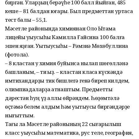
биргән. Уларҙың берәүһе 100 балл йыйған, 485
кеше – 81 балдан юғары. Был предметтан уртаса
тест балы – 55,1.
Мәсетле районында химиянан Оло Ыҡтамаҡ
лицейы уҡыусыһы Камилла Ғайсина 100 балға
эшен яҙған. Уҡытыусыһы – Рәмзиә Мөхөбуллина
(фотола).
– 8 кластан уҡ химия буйынса ныҡлап шөғөлләнә
башланым, – ти ҡыҙ. – кластан класҡа күскәндә
имтихандарҙы тик бишлегә генә биреп килдем,
олимпиадаларҙа ҡатнаштым. Предметты
дәрестән һуң үҙ аллы өйрәндем. Һөҙөмтәлә
өҫтәмә белем алдым һәм уҡытыусы биргәндәрҙе
нығыттым.
Тағы ла Мәсетле районының 22 сығарылыш
класс уҡыусыһы математика, рус теле, география,