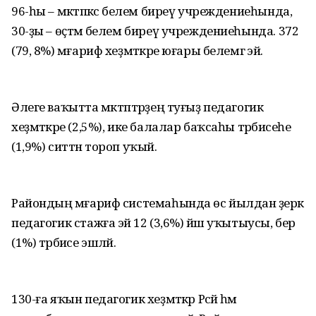
96-һы – мәктәпкәсә белем биреү учреждениеһында,
30-ҙы – өҫтәмә белем биреү учреждениеһында. 372
(79, 8%) мәғариф хеҙмәткәре юғары белемгә эйә.
Әлеге ваҡытта мәктәптәрҙең туғыҙ педагогик
хеҙмәткәре (2,5%), ике балалар баҡсаһы тәрбиәсеһе
(1,9%) ситтән тороп уҡый.
Райондың мәғариф системаһында өс йылдан әҙерәк
педагогик стажға эйә 12 (3,6%) йәш уҡытыусы, бер
(1%) тәрбиәсе эшләй.
130-ға яҡын педагогик хеҙмәткәр Рәсәй һәм