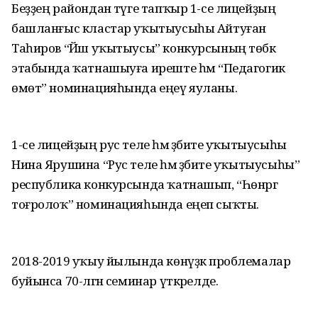
Беҙҙең райондан тәүге тапҡыр 1-се лицейҙың
башланғыс кластар уҡытыусыһы Айтуған
Таһиров “Йәш уҡытыусы” конкурсының төбәк
этабында ҡатнашыуға иреште һәм “Педагогик
өмөт” номинацияһында еңеү яуланы.
1-се лицейҙың рус теле һәм әҙәбиәте уҡытыусыһы
Нина Ярушина “Рус теле һәм әҙәбиәте уҡытыусыһы”
республика конкурсында ҡатнашып, “Һөнәргә
тоғролоҡ” номинацияһында еңеп сыҡты.
2018-2019 уҡыу йылында көнүҙәк проблемалар
буйынса 70-ләгән семинар үткәрелде.