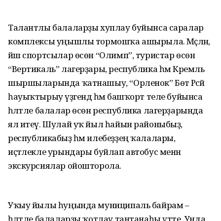
Талантлы балаларҙы хуплау буйынса саралар
комплексы уңышлы тормошҡа ашырыла. Мәҫәлән,
йәш спортсылар өсөн “Олимп”, туристар өсөн
“Вертикаль” лагерҙары, республика һәм Кремль
шыршыларында ҡатнашыу, “Орленок” Бөтә Рәсәй
һауыҡтырыу үҙәгендә һәм башҡорт теле буйынса
һәләтле балалар өсөн республика лагерҙарында
ял итеү. Шулай уҡ йыл һайын районыбыҙ,
республикабыҙ һәм илебеҙҙең ҡалалары,
иҫтәлекле урындары буйлап автобус менән
экскурсиялар ойошторола.
Уҡыу йылы һуңында муниципаль байрам –
һәләтле балаларҙы ҡотлау тантанаһы үтте. Унда