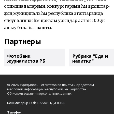
олимпиадаларҙың, конкурстарҙың һәм ярыштар-
ҙың муниципаль һәм республика этаптарында
еңеүгә өлгәшкән һәм призлы урындар алған 100-ҙән
ашыу бала ҡатнашты.
Партнеры
Фотобанк
Рубрика "Еда и
журналистов РБ
напитки"
© 2026 Учредитель - Агентство по печати и средствам
массовой информации Республики Башкортостан.
Об использовании персональных данных
Баш мөхәррир Э. Ф. БАҺАУЕТДИНОВА
Телефон