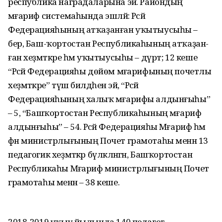
республика наградаларына эйә. Райондың
мәғариф системаһында эшләй: Рәсәй
Федерацияһының атҡаҙанған уҡытыусыһы –
бер, Баш-ҡортостан Республикаһының атҡаҙан-
ған хеҙмәткәре һәм уҡытыусыһы – дүрт; 12 кеше
“Рәсәй Федерацияһы дөйөм мәғарифының почетлы
хеҙмәткәре” түш билдәһенә эйә, “Рәсәй
Федерацияһының халыҡ мәғарифы алдынғыһы”
– 5, “Башҡортостан Республикаһының мәғариф
алдынғыһы” – 54. Рәсәй Федерацияһы Мәғариф һәм
фән министрлығының Почет грамотаһы менән 13
педагогик хеҙмәткәр бүләкләнгән, Башҡортостан
Республикаһы Мәғариф министрлығының Почет
грамотаһы менән – 38 кеше.
2018-2019 уҡыу йылында 140 педагог