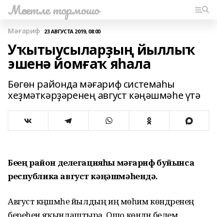
Мәсетле тормошо
Мәғариф
23 АВГУСТА 2019, 08:00
Уҡытыусыларҙың йыллыҡ
эшенә йомғаҡ яһала
Бөгөн районда мәғариф системаһы
хеҙмәткәрҙәренең август кәңәшмәһе үтә
Беҙҙең район делегацияһы мәғариф буйынса
республика август кәңәшмәһендә.
Август кәңәшмәһе йылдың иң мөһим көндәренең
береһен яҡынлаштыра. Ошо көндән белем