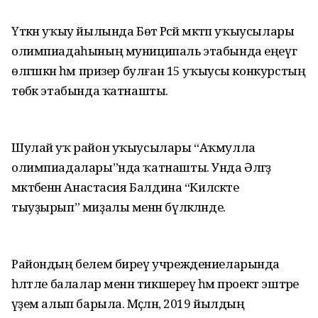
Үткән уҡыу йылында Бөтә Рәсәй мәктәп уҡыусылары
олимпиадаһының муниципаль этабында еңеүгә
өлгәшкән һәм призер булған 15 уҡыусы конкурстың
төбәк этабында ҡатнашты.
Шулай уҡ район уҡыусылары “Аҡмулла
олимпиадалары”нда ҡатнашты. Унда Әләгәҙ
мәктәбенән Анастасия Балдина “Киләсәкте
тыуҙырып” миҙалы менән бүләкләнде.
Райондың белем биреү учреждениеларында
һәләтле балалар менән тикшереү һәм проект эштәре
әүҙем алып барыла. Мәҫәлән, 2019 йылдың