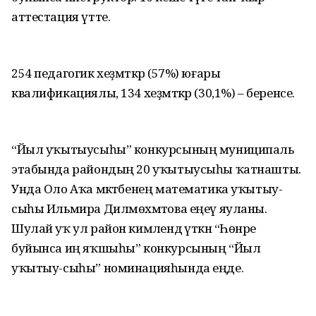
аттестация үтте.
254 педагогик хеҙмәткәр (57%) юғары
квалификациялы, 134 хеҙмәткәр (30,1%) – беренсе.
“Йыл уҡытыусыһы” конкурсының муниципаль
этабында райондың 20 уҡытыусыһы ҡатнашты.
Унда Оло Аҡа мәктәбенең математика уҡытыу-
сыһы Ильмира Дилмөхәмәтова еңеү яуланы.
Шулай уҡ ул район кимәлендә үткән “Һөнәре
буйынса иң яҡшыһы” конкурсының “Йыл
уҡытыу-сыһы” номинацияһында еңде.