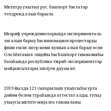
Мәктәптәрҙә уҡытыу рус, башҡорт һәм татар
телдәрендә алып барыла.
Мәғариф учреждениеларында эксперименталь
эш алып барыу һәм инновацион процестарҙы
фәнни-ғәмәли эштәр менән ҡушып алып барыу өсөн
Оло Ыҡтамаҡ лицейы һәм Башҡорт гимназияһы
базаһында республика тәжрибә-эксперименттар
майҙансыҡтары эшләүен дауам итә.
2019 йылда 121 сығарылыш уҡыусыһы урта
дөйөм белем тураһында аттестат алды, туғыҙ
уҡыусы мәктәпте миҙалға тамамланы.