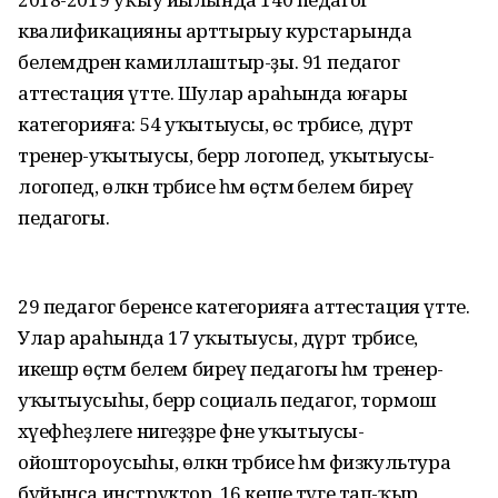
квалификацияны арттырыу курстарында
белемдәрен камиллаштыр-ҙы. 91 педагог
аттестация үтте. Шулар араһында юғары
категорияға: 54 уҡытыусы, өс тәрбиәсе, дүрт
тренер-уҡытыусы, берәр логопед, уҡытыусы-
логопед, өлкән тәрбиәсе һәм өҫтәмә белем биреү
педагогы.
29 педагог беренсе категорияға аттестация үтте.
Улар араһында 17 уҡытыусы, дүрт тәрбиәсе,
икешәр өҫтәмә белем биреү педагогы һәм тренер-
уҡытыусыһы, берәр социаль педагог, тормош
хәүефһеҙлеге нигеҙҙәре фәне уҡытыусы-
ойоштороусыһы, өлкән тәрбиәсе һәм физкультура
буйынса инструктор. 16 кеше тәүге тап-ҡыр