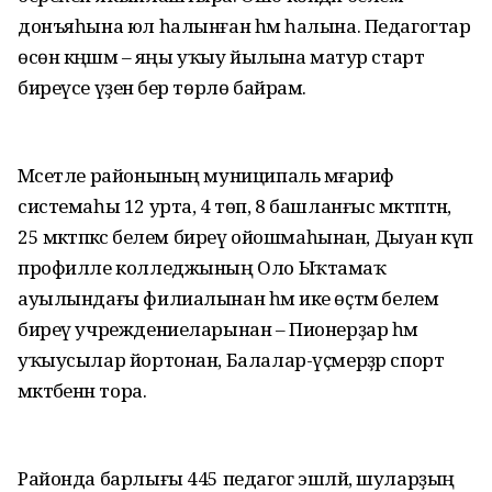
донъяһына юл һалынған һәм һалына. Педагогтар
өсөн кәңәшмә – яңы уҡыу йылына матур старт
биреүсе үҙенә бер төрлө байрам.
Мәсетле районының муниципаль мәғариф
системаһы 12 урта, 4 төп, 8 башланғыс мәктәптән,
25 мәктәпкәсә белем биреү ойошмаһынан, Дыуан күп
профилле колледжының Оло Ыҡтамаҡ
ауылындағы филиалынан һәм ике өҫтәмә белем
биреү учреждениеларынан – Пионерҙар һәм
уҡыусылар йортонан, Балалар-үҫмерҙәр спорт
мәктәбенән тора.
Районда барлығы 445 педагог эшләй, шуларҙың