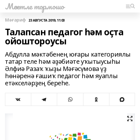
Мәсетле тормошо
Мәғариф
23 АВГУСТА 2019, 11:03
Талапсан педагог һәм оҫта
ойоштороусы
Абдулла мәктәбенең юғары категориялы
татар теле һәм әҙәбиәте уҡытыусыһы
Әлфиә Разаҡ ҡыҙы Мәғәсүмова үҙ
һөнәренә ғашиҡ педагог һәм яуаплы
етәкселәрҙең береһе.