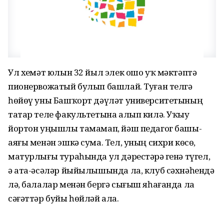
Ул хеҙмәт юлын 32 йыл элек ошо уҡ мәктәптә
пионервожатый булып башлай. Туған телгә
һөйөү уны Башҡорт дәүләт университетының
татар теле факультетына алып килә. Уҡыу
йортон уңышлы тамамап, йәш педагог башы-
аяғы менән эшкә сума. Тел, уның сихри көсө,
матурлығы тураһында ул дәрестәрҙә генә түгел,
ә ата-әсәләр йыйылышында ла, клуб сәхнәһендә
лә, балалар менән бергә сығыш яһағанда ла
сәғәттәр буйы һөйләй ала.