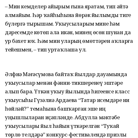
– Мин кемделер айырым ғына яратам, тип әйтә
алмайым. Һәр ҡайһыһына йөрәк йылымды тигеҙ
бүлергә тырышам. Уҡыусыларым мине һәм
дәресемде көтөп ала икән, минең өсөн шунан да
ҙур бәхет юҡ. Һәм мин уларҙың өмөттәрен аҡларға
тейешмен, – тип уртаҡлаша ул.
Әлфиә Мәғәсүмова байтаҡ йылдар дауамында
уҡыусылар менән фәнни-тикшеренеү эштәре
алып бара. Үткән уҡыу йылында һигеҙенсе класс
уҡыусыһы Гүзәлиә Ардаева “Татар исемдәре ни
һөйләй?” темаһына башҡарған эше иң
уңышлыларҙан иҫәпләнде. Абдулла мәктәбе
уҡыусылары йыл һайын үткәрелгән “Туҡай
төрлө телдәрҙә” конкурс-фестивалендә призлы