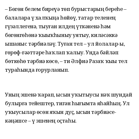
– Бөгөн белем биреүҙә төп бурыстарҙың береһе –
балаларҙа үҙ халҡыңа һөйөү, татар теленең
гүзәллегенә, тыуған илдең үткәненә һәм
бөгөнгөһөнә ҡыҙыҡһыныу уятыу, киләсәккә
ышаныс тәрбиәләү. Туған тел – ул йолалар-ҙы,
ғөрөф-ғәҙәттәрҙе һаҡлап ҡалыу. Унда бәйләп
бөткөһөҙ тәрбиә көсө, – ти Әлфиә Разаҡ ҡыҙы тел
тураһында ғорурланып.
Уның эшенә ҡарап, ысын уҡытыусы нәҡ шундай
булырға тейештер, тигән һығымта яһайһың. Ул
уҡыусылар өсөн яҡын дуҫ, ысын тәрбиәсе-
кәңәшсе – үҙ эшенең оҫтаһы.