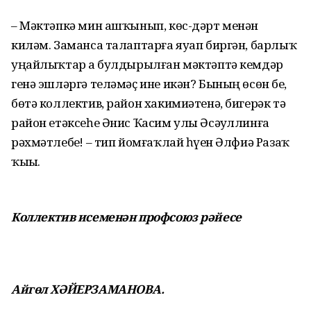
– Мәктәпкә мин ашҡынып, көс-дәрт менән
киләм. Заманса талаптарға яуап биргән, барлыҡ
уңайлыҡтар ҙа булдырылған мәктәптә кемдәр
генә эшләргә теләмәҫ ине икән? Бының өсөн беҙ,
бөтә коллектив, район хакимиәтенә, бигерәк тә
район етәксеһе Әнис Ҡасим улы Әсәҙуллинға
рәхмәтлебеҙ! – тип йомғаҡлай һүҙен Әлфиә Разаҡ
ҡыҙы.
Коллектив исеменән профсоюз рәйесе
Айгөл ХӘЙЕРЗАМАНОВА.