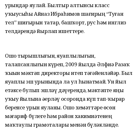
урындар яулай. Былтыр алтынсы класс
уҡыусыһы Айназ Ибраһимов шағирҙың “Туған
тел” шиғырын татар, башҡорт, рус һәм инглиз
телдәрендә йырлап ишеттерҙе.
Ошо тырышлығын, яуаплылығын,
талапсанлығын күреп, 2009 йылда Әлфиә Разаҡ
ҡыҙын мәктәп директоры итеп тәғәйенләйҙәр. Был
яуаплы эш урынында ла ул һынатмай. Ун йыл
етәксе булып эшләү дәүерендә, мәктәпте яңы
уҡыу йылына әҙерләү осоронда күп тап-ҡырҙар
беренсе урын яуланы. Ошо хеҙмәттәре өсөн
мәғариф бүлеге һәм район хакимиәтенең
маҡтаулы грамоталары менән бүләкләнде.