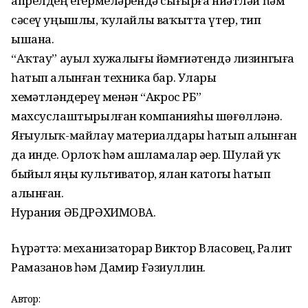
апрелдең егермеләрендә сығырға ниәтләй һәм
сәсеү уңышлы, ҡулайлы ваҡытта үтер, тип
ышана.
“Аҡтау” ауыл хужалығы йәмғиәтендә лизингыға
һатып алынған техника бар. Уларҙы
хеҙмәтләндереү менән “Акрос РБ”
махсуслаштырылған компанияһы шөғөлләнә.
Яғыулыҡ-майлау материалдары һатып алынған
да инде. Орлоҡ һәм ашламалар әҙер. Шулай уҡ
быйыл яңы культиватор, ялан катогы һатып
алынған.
Нурания ӘБДРӘХИМОВА.
Һүрәттә: механизаторҙар Виктор Власовец, Ралит
Рамазанов һәм Дамир Ғәзиҙуллин.
Автор: