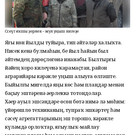
Сәсеүгә яҡшы әҙерлек – мул уңыш нигеҙе
Яҙғы көн йылды туйҙыра, тип әйтәләр халыҡта.
Нисек кенә булмаһын, беҙ йыл һайын был
әйтемдең дөрөҫлөгөнә инанабыҙ. Былтырғы
йәйҙең ҡоро килеүенә ҡарамаҫтан, район
аграрийҙары кәрәкле уңыш алыуға өлгәште.
Быйылғы миҙгелдә яңы көс һәм пландар менән
баҫыу эштәренә әҙерлеккә тотондолар.
Хәҙер ауыл эшсәндәре өсөн бөтә нимә лә мөһим:
үҙйөрөшлө техниканың, тупраҡ эшкәртеү һәм
сәсеү агрегаттарының эш торошо, кәрәкле
күләмдә орлоҡтар, яғыулыҡ-майлау