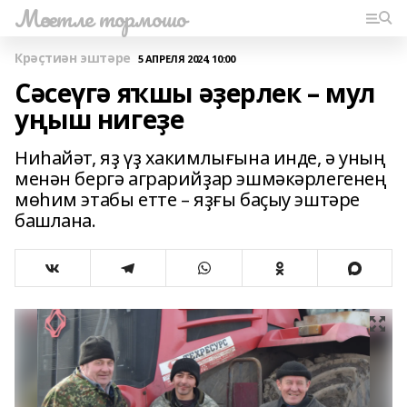
Мәсетле тормошо
Крәҫтиән эштәре
5 АПРЕЛЯ 2024, 10:00
Сәсеүгә яҡшы әҙерлек – мул
уңыш нигеҙе
Ниһайәт, яҙ үҙ хакимлығына инде, ә уның
менән бергә аграрийҙар эшмәкәрлегенең
мөһим этабы етте – яҙғы баҫыу эштәре
башлана.