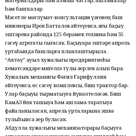
материалдары һәм алмаш частар, ашламалар
һәм башҡалар.
Мәсетле мәғлүмәт-консультация үҙәгенең баш
инженеры Ирек Батталов әйтеүенсә, яҙғы баҫыу
эштәренә районда 125 берәмек техника һәм 35
сәсеү агрегаты сығасаҡ. Баҫыуҙарҙа эштәрҙе апрель
уртаһында башларға планлаштырыла.
“Аҡтау” ауыл хужалығы предприятиеһы
хеҙмәтсәндәре миҙгелгә тулы әҙерлек алып бара.
Хужалыҡ механигы Фәғил Ғарифуллин
әйтеүенсә, өс сәсеү комплексы, биш трактор бар.
Улар баҫыуҙы тырматыуға йүнәлтеләсәк. Биш
КамАЗ йөк ташыуҙа һәм ашлама таратыуҙа
файҙаланыласаҡ, апрель урталарына эшкә
тулыһынса әҙер буласаҡ.
Абдулла хужалығы механизаторҙары баҫыуға