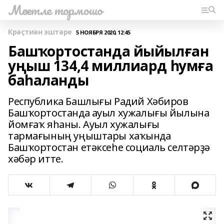
Мәсетле тормошо
Крәҫтиән эштәре
5 НОЯБРЯ 2020, 12:45
Башҡортостанда йыйылған
уңыш 134,4 миллиард һумға
баһаланды
Республика Башлығы Радий Хәбиров
Башҡортостанда ауыл хужалығы йылына
йомғаҡ яһаны. Ауыл хужалығы
тармағының уңыштары хаҡында
Башҡортостан етәксеһе социаль селтәрҙә
хәбәр итте.