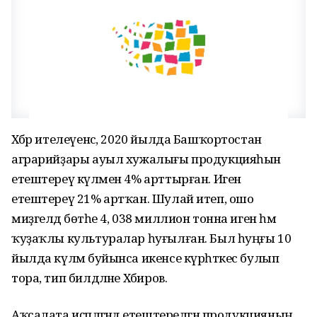
Хәбәр ителеүенсә, 2020 йылда Башҡортостан
аграрийҙары ауыл хужалығы продукцияһын
етештереү күләмен 4% арттырған. Иген
етештереү 21% артҡан. Шулай итеп, ошо
миҙгелдә бөтәһе 4, 038 миллион тонна иген һәм
ҡуҙаҡлы культуралар һуғылған. Был һуңғы 10
йылда күләм буйынса икенсе күрһәткес булып
тора, тип билдәләне Хәбиров.
Аҡсалата иҫәпләгәндә етештерелгән продукцияның