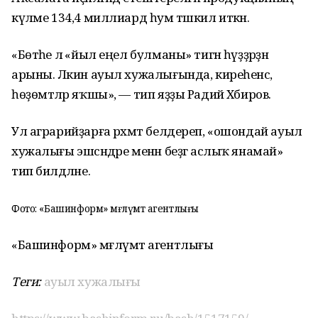
күләме 134,4 миллиард һум тәшкил иткән.
«Бөтәһе лә «йыл еңел булманы» тигән һүҙҙәрҙән
арыны. Ләкин ауыл хужалығында, киреһенсә,
һөҙөмтәләр яҡшы», — тип яҙҙы Радий Хәбиров.
Ул аграрийҙарға рәхмәт белдереп, «ошондай ауыл
хужалығы эшсәндәре менән беҙгә аслыҡ янамай»
тип билдәләне.
Фото: «Башинформ» мәғлүмәт агентлығы
«Башинформ» мәғлүмәт агентлығы
Теги:
ауыл хужалығы