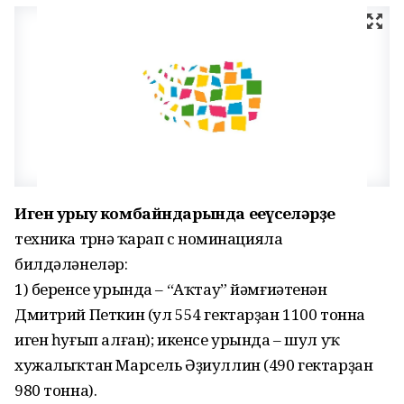
Иген урыу комбайндарында еңеүселәрҙе
техника төрөнә ҡарап өс номинацияла
билдәләнеләр:
1) беренсе урында – “Аҡтау” йәмғиәтенән
Дмитрий Петкин (ул 554 гектарҙан 1100 тонна
иген һуғып алған); икенсе урында – шул уҡ
хужалыҡтан Марсель Әҙиуллин (490 гектарҙан
980 тонна).