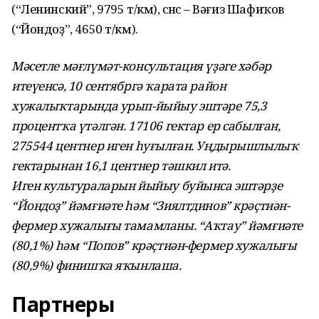
(“Ленинский”, 9795 т/км), өсөнсө – Вәғиз Шафиҡов
(“Йондоҙ”, 4650 т/км).
Мәсетле мәғлүмәт-консультация үҙәге хәбәр
итеүенсә, 10 сентябргә ҡарата район
хужалыҡтарында урып-йыйыу эштәре 75,3
процентҡа үтәлгән. 17106 гектар ер сабылған,
275544 центнер иген һуғылған. Уңдырышлылыҡ
гектарынан 16,1 центнер тәшкил итә.
Иген культураларын йыйыу буйынса эштәрҙе
“Йондоҙ” йәмғиәте һәм “Зиялтдинов” крәҫтиән-
фермер хужалығы тамамланы. “Аҡтау” йәмғиәте
(80,1%) һәм “Попов” крәҫтиән-фермер хужалығы
(80,9%) финишҡа яҡынлаша.
Партнеры