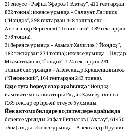
2) еңеүсе – Рафиҡ Зөфәров (“Аҡтау”, 411 гектарҙан
822 тонна); икенсе урында – Салауат Латипов
(“Йондоҙ”, 298 гектарҙан 448 тонна); өсөнсө –
Александр Берсенев (“Ленинский”, 189 гектарҙан
378 тонна).
3) беренсе урында – Азамат Хәлилов (“Йондоҙ”,
182 гектарҙан 274 тонна); икенсе урында – Илдар
Мөхәмәтйәнов (“Йондоҙ”, 174 гектарҙан 261
тонна); өсөнсө урында – Александр Крашенинников
(“Ленинский”, 164 гектарҙан 243 тонна).
Ерҙе туңға һөрөүселәр араһында
“Йондоҙ”
йәмғиәте механизаторы Радик Хәмиҙуллинға
(165 гектар ер һөргән) етеүсе булманы.
Йөк автомобилдәре водителдәре араһында
беренсе урынды Зифат Ғиниәтов (“Аҡтау”, 61450
т/км) алды. Икенсе урында – Александр Ярушин