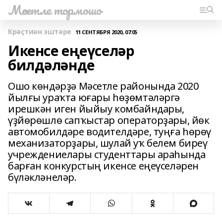
Мәсетле тормошо
Крәҫтиән эштәре
11 СЕНТЯБРЯ 2020, 07:05
Икенсе еңеүселәр
билдәләнде
Ошо көндәрҙә Мәсетле районында 2020
йылғы ураҡта юғары һөҙөмтәләргә
ирешкән иген йыйыу комбайндары,
үҙйөрөшлө сапҡыстар операторҙары, йөк
автомобилдәре водителдәре, туңға һөрөү
механизаторҙары, шулай уҡ белем биреү
учреждениелары студенттары араһында
барған конкурстың икенсе еңеүселәрен
бүләкләнеләр.