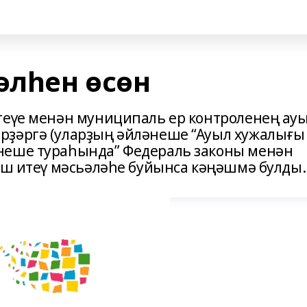
әлһен өсөн
теүе менән муниципаль ер контроленең ау
рҙәргә (уларҙың әйләнеше “Ауыл хужалығы
неше тураһында” Федераль законы менән
 эш итеү мәсьәләһе буйынса кәңәшмә булды.