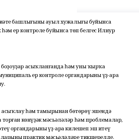
миәте башлығының ауыл хужалығы буйынса
 һәм ер контроле буйынса төп белгес Илнур
н боҙоуҙар асыҡланғанда һәм уны ҡырҡа
 муниципаль ер контроле органдарының үҙ-ара
у.
ү, асыҡлау һәм тамырынан бөтөрөү эшендә
торған көнүҙәк мәсьәләләр һәм проблемалар,
теү органдарының үҙ-ара килешеп эш итеү
раларының практик мәсьәләләре тикшерелде.