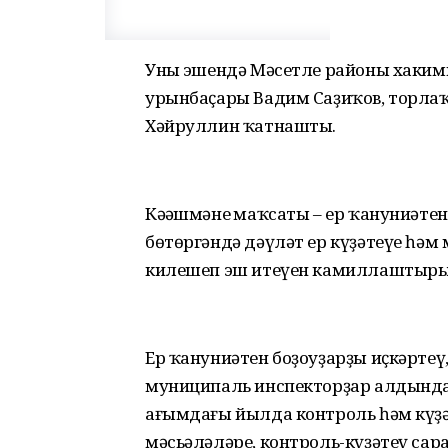
Уның эшендә Мәсетле районы хаки
урынбаҫары Вадим Саҙиҡов, торлаҡ
Хәйруллин ҡатнашты.
Кәңәшмәнең маҡсаты – ер ҡануниәте
бөтөргәндә дәүләт ер күҙәтеүе һәм
килешеп эш итеүен камиллаштыры
Ер ҡануниәтен боҙоуҙарҙы иҫкәрте
муниципаль инспекторҙар алдында 
ағымдағы йылда контроль һәм күҙә
мәсьәләләре, контроль-күҙәтеү са