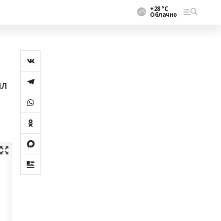
+28 °С
Облачно
ыл