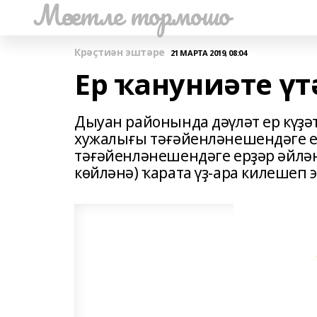
Мәсетле тормошо
Крәҫтиән эштәре
21 МАРТА 2019, 08:04
Ер ҡануниәте үт
Дыуан районында дәүләт ер күҙә
хужалығы тәғәйенләнешендәге е
тәғәйенләнешендәге ерҙәр әйлә
көйләнә) ҡарата үҙ-ара килешеп