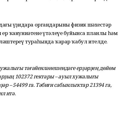
ағы үҙидара органдарының физик шәхестәр
ер ҡануниәтенең үтәлеүе буйынса планлы һәм
ләштереү тураһында ҡарар ҡабул ителде.
ужалығы тәғәйенләнешендәге ерҙәрҙең дөйөм
арҙың 102372 гектары – ауыл хужалығы
әр – 54499 га. Тәбиғи сабынлыҡтар 21394 га,
л итә.