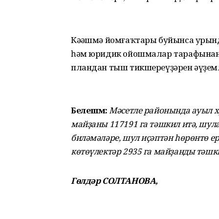
Кәңәшмә йомғаҡтары буйынса урынд
һәм юридик ойошмалар тарафынан 
пландан тыш тикшереүҙәрен әүҙем
Белешмә:
Мәсетле районында ауыл х
майҙаны 117191 га тәшкил итә, шул
биләмәләре, шул иҫәптән һөрөнтө ерҙ
көтөүлектәр 2935 га майҙанды тәшки
Гөлдәр СОЛТАНОВА,