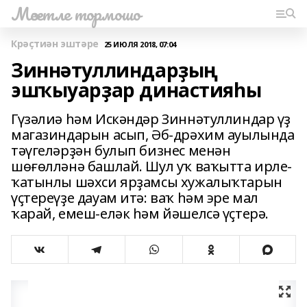
Мәсетле тормошо
Крәҫтиән эштәре
25 ИЮЛЯ 2018, 07:04
Зиннәтуллиндарҙың
эшҡыуарҙар династияһы
Гүзәлиә һәм Искәндәр Зиннәтуллиндар үҙ
магазиндарын асып, Әб-дрәхим ауылында
тәүгеләрҙән булып бизнес менән
шөғөлләнә башлай. Шул уҡ ваҡытта ирле-
ҡатынлы шәхси ярҙамсы хужалыҡтарын
үҫтереүҙе дауам итә: ваҡ һәм эре мал
ҡарай, емеш-еләк һәм йәшелсә үҫтерә.