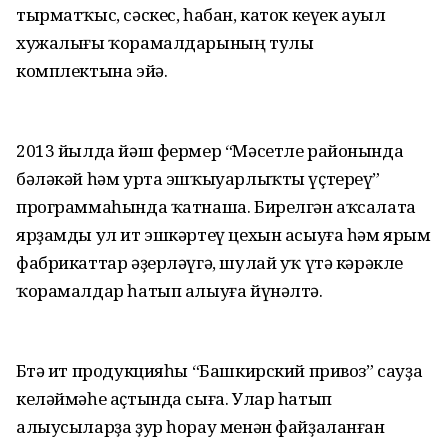
тырматҡыс, сәскес, һабан, каток кеүек ауыл
хужалығы ҡорамалдарының тулы
комплектына эйә.
2013 йылда йәш фермер “Мәсетле районында
бәләкәй һәм урта эшҡыуарлыҡты үҫтереү”
программаһында ҡатнаша. Бирелгән аҡсалата
ярҙамды ул ит эшкәртеү цехын асыуға һәм ярым
фабрикаттар әҙерләүгә, шулай уҡ үтә кәрәкле
ҡорамалдар һатып алыуға йүнәлтә.
Бөтә ит продукцияһы “Башкирский привоз” сауҙа
келәймәһе аҫтында сыға. Улар һатып
алыусыларҙа ҙур һорау менән файҙаланған