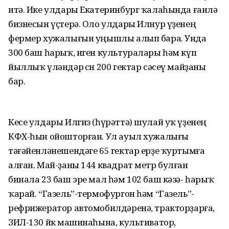
итә. Ике улдары Екатеринбург ҡалаһында ғаилә
бизнесын үҫтерә. Оло улдары Илнур үҙенең
фермер хужалығын уңышлы алып бара. Унда
300 баш һарыҡ, иген культуралары һәм күп
йыллыҡ үләндәр өсөн 200 гектар сәсеү майҙаны
бар.
Кесе улдары Илгиз (һүрәттә) шулай уҡ үҙенең
КФХ-һын ойошторған. Ул ауыл хужалығы
тәғәйенләнешендәге 65 гектар ерҙе ҡуртымға
алған. Май-ҙаны 144 квадрат метр булған
бинала 23 баш эре мал һәм 102 баш кәзә- һарыҡ
ҡарай. “Газель”-термофургон һәм “Газель”-
рефрижератор автомобилдәренә, тракторҙарға,
ЗИЛ-130 йөк машинаһына, культиватор,