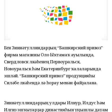
Бөгөн Зиннәтуллиндарҙың “Башкирский привоз”
фирма магазины Оло Ыҡтамаҡ ауылында,
Свердловск өлкәһенең Первоуральск,
Новоуральск һәм Екатеринбург ҡалаларында
эшләй. “Башкирский привоз” продукцияһы
Силәбе өлкәһендә лә һорау менән файҙалана.
Зиннәтуллиндарҙың улдары Илнур, Илдус һәм
Илгиз эшҡыуарҙар династияһын уңышлы дауам