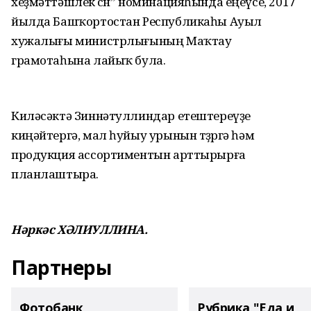
хеҙмәттәшлек өсөн” номинацияһында еңеүсе, 2017
йылда Башҡортостан Республикаһы Ауыл
хужалығы министрлығының Маҡтау
грамотаһына лайыҡ була.
Киләсәктә Зиннәтуллиндар етештереүҙе
киңәйтергә, мал һуйыу урынын төҙөргә һәм
продукция ассортиментын арттырырға
планлаштыра.
Нәркәс ХӘЛИУЛЛИНА.
Партнеры
Фотобанк
Рубрика "Еда и