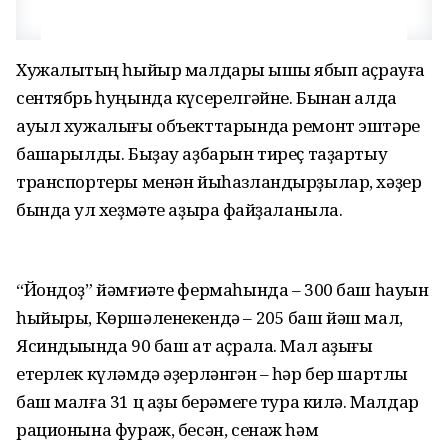
Хужалыҡтың һыйыр малдары ҡышҡы ябып аҫрауға
сентябрь һуңында күсерелгәйне. Бынан алда
ауыл хужалығы объекттарында ремонт эштәре
башҡарылды. Быҙау аҙбарын тиреҫ таҙартыу
транспортеры менән йыһазландырҙылар, хәҙер
бында ҡул хеҙмәте аҙыраҡ файҙаланыла.
“Йондоҙ” йәмғиәте фермаһында – 300 баш һауын
һыйыры, Көршәленекендә – 205 баш йәш мал,
Ясиндыҡында 90 баш ат аҫрала. Мал аҙығы
етерлек күләмдә әҙерләнгән – һәр бер шартлы
баш малға 31 ц аҙыҡ берәмеге тура килә. Малдар
рационына фураж, бесән, сенаж һәм