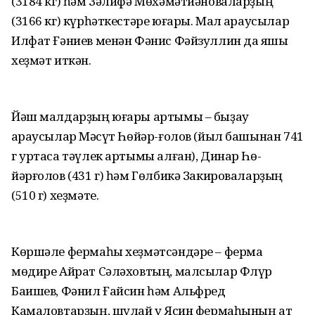
(3184 кг) һәм Зәлифә Мөхәмәтйәноваларҙың
(3166 кг) күрһәткестәре юғары. Мал ҡараусылар
Илфат Ғәниев менән Фәнис Фәйзуллин да яҡшы
хеҙмәт иткән.
Йәш малдарҙың юғары артымы – быҙау
ҡараусылар Мәҡсүт Һөйәр-ғолов (йыл башынан 741
г уртаса тәүлек артымы алған), Динар Һө-
йәрғолов (431 г) һәм Гөлбикә Закироваларҙың
(510 г) хеҙмәте.
Көршәле фермаһы хеҙмәтсәндәре – ферма
мөдире Айрат Сәләховтың, малсылар Флүр
Баишев, Фәнил Ғайсин һәм Альфред
Камаловтарҙың, шулай уҡ Ясин фермаһының ат