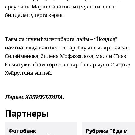
ҡараусыһы Марат Сәләховтың яуаплы эшен
билдәләп үтергә кәрәк.
Тағы ла шуныһы иғтибарға лайыҡ – “Йондоҙ”
йәмғиәтендә йәш белгестәр: һауынсылар Ләйсән
Сөләймәнова, Зилена Мофаззалова, малсы Нияз
Йомағужин һәм төрлө эштәр башҡарыусы Сыңғыҙ
Хәйруллин эшләй.
Нәркәс ХӘЛИУЛЛИНА.
Партнеры
Фотобанк
Рубрика "Еда и