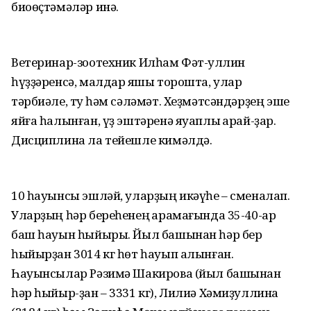
биоөҫтәмәләр инә.
Ветеринар-зоотехник Илһам Фәт-ҡуллин
һүҙҙәренсә, малдар яҡшы торошта, улар
тәрбиәле, туҡ һәм сәләмәт. Хеҙмәтсәндәрҙең эше
яйға һалынған, үҙ эштәренә яуаплы ҡарай-ҙар.
Дисциплина ла тейешле кимәлдә.
10 һауынсы эшләй, уларҙың икәүһе – сменалап.
Уларҙың һәр береһенең ҡарамағында 35-40-ар
баш һауын һыйыры. Йыл башынан һәр бер
һыйырҙан 3014 кг һөт һауып алынған.
Һауынсылар Рәзимә Шакирова (йыл башынан
һәр һыйыр-ҙан – 3331 кг), Лилиә Хәмиҙуллина