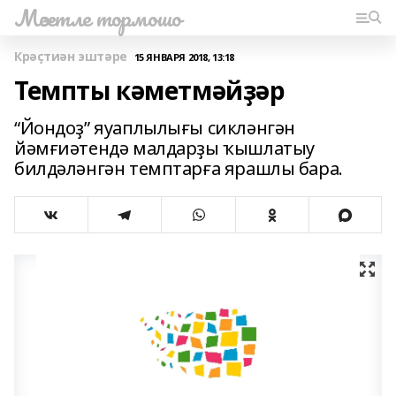
Мәсетле тормошо
Крәҫтиән эштәре
15 ЯНВАРЯ 2018, 13:18
Темпты кәметмәйҙәр
“Йондоҙ” яуаплылығы сикләнгән
йәмғиәтендә малдарҙы ҡышлатыу
билдәләнгән темптарға ярашлы бара.