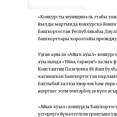
«Конкурстың муниципаль этабы там
йылдың мартында конкурсҡа йомғаҡ
Башҡортостан Республикаһы Дәүл
башҡорттары ҡоролтайы президиум
Уҙған аҙнала «Айыҡ ауыл» конкур
ауылында «Уйна, гармун!» халыҡ ф
Константин Пазачевҡа 86 йәш булһа,
ҡатнашҡан Башҡортостан парламент
Бахтыбай халҡы тиерлек һәм тирә
иҫерткес эсемлектәрһеҙ ҙә күңел ас
«Айыҡ ауыл» конкурсы Башҡортос
үҫтереүгә йүнәлтелгән грантына уҙ