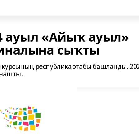
4 ауыл «Айыҡ ауыл»
иналына сыҡты
нкурсының республика этабы башланды. 20
тнашты.