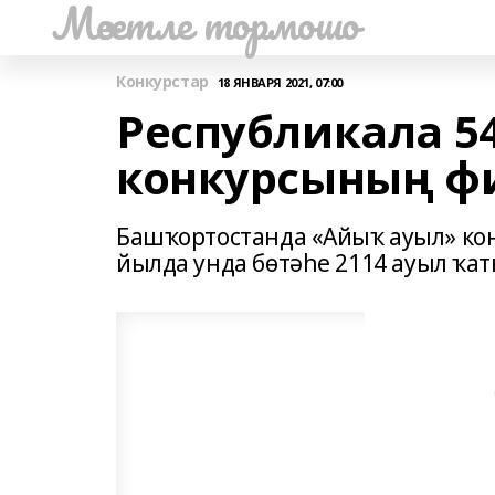
Мәсетле тормошо
Конкурстар
18 ЯНВАРЯ 2021, 07:00
Республикала 5
конкурсының ф
Башҡортостанда «Айыҡ ауыл» ко
йылда унда бөтәһе 2114 ауыл ҡа