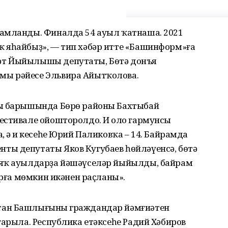
амланды. Финалда 54 ауыл ҡатнаша. 2021
 яһайбыҙ», — тип хәбәр итте «Башинформ»ға
әт Йыйылышы депутаты, Бөтә донъя
ы рәйесе Эльвира Айытҡолова.
сы барышында Бөрө районы Бахтыбай
естивале ойошторолдо. Иң оло гармунсы
 ә иң кесеһе Юрий Паликовҡа – 14. Байрамда
ы депутаты Яков Кугубаев һөйләүенсә, бөтә
-яҡ ауылдарҙа йәшәүселәр йыйылды, байрам
ырға мөмкин икәнен раҫланы».
тан Башлығының граждандар йәмғиәтен
ғарыла. Республика етәксеһе Радий Хәбиров