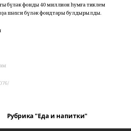
ың бүләк фонды 40 миллион һумға тиклем
рҙа шәхси бүләк фондтары булдырылды.
ы
ам
076/
Рубрика "Еда и напитки"