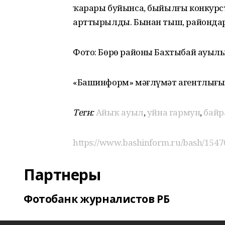
ҡарары буйынса, быйылғы конкурст
арттырылды. Бынан тыш, районда
Фото: Бөрө районы Бахтыбай ауыл
«Башинформ» мәғлүмәт агентлығы
Теги:
Айыҡ ауыл
,
уйна гармун
,
байр
https://www.bashinform.ru/bash/1547
Партнеры
Фотобанк журналистов РБ