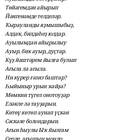
Төйәгемдән айырып
Йәнгенәмде телделәр.
Ҡырауланды яҙмышыбыҙ,
Алдаҡ, билдәһеҙ юлдар.
Ауылымдан айырылыу
Ауыр, бик ауыр, дуҫтар.
Күҙ йәштәрем йылға булып
Ағыла ла ағыла.
Ни күрер ғәзиз баштар?
Һыйыныр урын ҡайҙа?
Мөмкин түгел онотоуҙар
Еләкле лә тауҙарын.
Көтөү көтөп аунап үҫкән
Сәскәле болондарын.
Ағын һыулы Ыҡ йылғам
Серле, ағышың моңло.