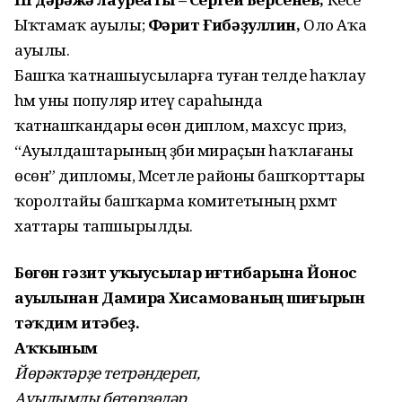
Ыҡтамаҡ ауылы;
Фәрит Ғибәҙуллин,
Оло Аҡа
ауылы.
Башҡа ҡатнашыусыларға туған телде һаҡлау
һәм уны популяр итеү сараһында
ҡатнашҡандары өсөн диплом, махсус приз,
“Ауылдаштарының әҙәби мираҫын һаҡлағаны
өсөн” дипломы, Мәсетле районы башҡорттары
ҡоролтайы башҡарма комитетының рәхмәт
хаттары тапшырылды.
Бөгөн гәзит уҡыусылар иғтибарына Йонос
ауылынан Дамира Хисамованың шиғырын
тәҡдим итәбеҙ.
Аҡҡыным
Йөрәктәрҙе тетрәндереп,
Ауылымды бөтөрҙөләр.