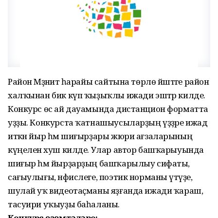
Район Мәҙәниәт һарайы сайтына төрлө йәштәге район
халҡынан бик күп ҡыҙыҡлы ижади эштәр килде.
Конкурс өс ай дауамында дистанцион форматта
уҙҙы. Конкурста ҡатнашыусыларҙың үҙҙәре ижад
иткән йыр һәм шиғырҙары жюри ағзаларының
күңеленә хуш килде. Улар автор башҡарыуында
шиғыр һәм йырҙарҙың башҡарылыу сифаты,
сағыулығы, нәфислеге, поэтик норманы үтәүҙе,
шулай уҡ видеотаҫманы яҙғанда ижади ҡараш,
тасуири уҡыуҙы баһаланы.
Конкурс һөҙөмтәләре: