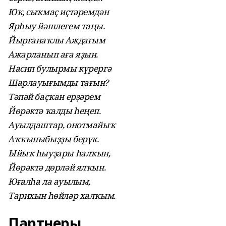
Юҡ, сыҡмаҫ иҫтәремдән
Ярһыу йәшлегем таңы.
Йырғанаҡлы Аждағым
Ажарланып аға яҙын.
Насип булырмы күрергә
Шарлауығымды тағын?
Тәпәй баҫҡан ерҙәрем
Йөрәктә ҡалды һеңеп.
Ауылдаштар, онотмайыҡ
Аҡҡыныбыҙҙы берүк.
Ыйыҡ һыуҙары һалҡын,
Йөрәктә дөрләй ялҡын.
Юғалһа ла ауылым,
Тарихын һөйләр халҡым.
Партнеры