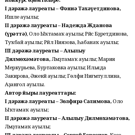
I дәрәжә лауреаты – Фәниә Тәхәүетдинова,
Ишәле ауылы;
II дәрәжә лауреаты – Надежда Жданова
(һүрәттә)
, Оло Ыҡтамаҡ ауылы; Рәйсә Бәҙретдинова,
Туҡбай ауылы; Рәйлә Ниязова, Һабанаҡ ауылы;
III дәрәжә лауреаты – Алһылыу
Дилмөхәмәтова,
Ләмәҙтамаҡ ауылы; Мария
Меркурьева, Буртаковка ауылы; Ильяда
Закирова, Әжекәй ауылы; Гөлфиә Ниғмәтуллина,
Аҙанғол ауылы.
Автор йыры лауреаттары:
I дәрәжә лауреаты – Зөлфирә Сәлимова,
Оло
Ыҡтамаҡ ауылы;
II дәрәжә лауреаты – Алһылыу Дилмөхәмәтова,
Ләмәҙтамаҡ ауылы;
III дәрәжә лауреаты – Сергей Берсенев,
Кесе