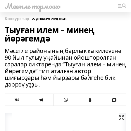
Мәсетле тормошо
Конкурстар
25 ДЕКАБРЯ 2020, 06:45
Тыуған илем – минең
йөрәгемдә
Мәсетле районының барлыҡҡа килеүенә
90 йыл тулыу уңайынан ойошторолған
саралар сиктәрендә “Тыуған илем – минең
йөрәгемдә” тип аталған автор
шиғырҙары һәм йырҙары бәйгеһе бик
дәррәү уҙҙы.