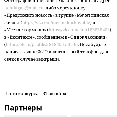
Фотографии присылайте на электронный адрес
handugas@mail.ru
, либо через кнопку
«Предложить новость» в группе «Мечетлинская
жизнь» (
https://vk.com/mechetlinskayalife
) и
«Мәсетле тормошо» (
https://vk.com/club183838465
)
в «Вконтакте», сообщением в «Одноклассники»
(
https://ok.ru/profile/581840656036)
. Не забудьте
написать ваше ФИО и контактный телефон для
связи в случае выигрыша.
Итоги конкурса – 31 октября.
Партнеры