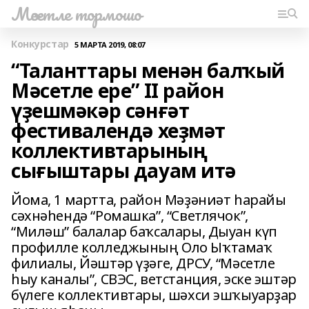
Мәсетле тормошо
Конкурстар
5 МАРТА 2019, 08:07
“Таланттары менән балҡый
Мәсетле ере” II район
үҙешмәкәр сәнғәт
фестивалендә хеҙмәт
коллективтарының
сығыштары дауам итә
Йома, 1 мартта, район Мәҙәниәт һарайы
сәхнәһендә “Ромашка”, “Светлячок”,
“Миләш” балалар баҡсалары, Дыуан күп
профилле колледжының Оло Ыҡтамаҡ
филиалы, Йәштәр үҙәге, ДРСУ, “Мәсетле
һыу каналы”, СВЭС, ветстанция, эске эштәр
бүлеге коллективтары, шәхси эшҡыуарҙар