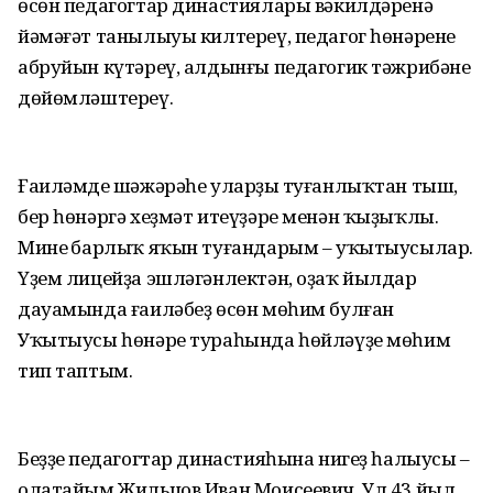
өсөн педагогтар династиялары вәкилдәренә
йәмәғәт танылыуы килтереү, педагог һөнәренең
абруйын күтәреү, алдынғы педагогик тәжрибәне
дөйөмләштереү.
Ғаиләмдең шәжәрәһе уларҙың туғанлыҡтан тыш,
бер һөнәргә хеҙмәт итеүҙәре менән ҡыҙыҡлы.
Минең барлыҡ яҡын туғандарым – уҡытыусылар.
Үҙем лицейҙа эшләгәнлектән, оҙаҡ йылдар
дауамында ғаиләбеҙ өсөн мөһим булған
Уҡытыусы һөнәре тураһында һөйләүҙе мөһим
тип таптым.
Беҙҙең педагогтар династияһына нигеҙ һалыусы –
олатайым Жильцов Иван Моисеевич. Ул 43 йыл