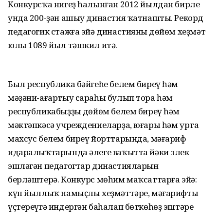
Конкурсҡа нигеҙ һалынған 2012 йылдан бирле
унда 200-ҙән ашыу династия ҡатнашты. Рекорд
педагогик стажға эйә династияның дөйөм хеҙмәт
юлы 1089 йыл тәшкил итә.
Был республика бәйгеһе белем биреү һәм
мәҙәни-ағартыу сараһы булып тора һәм
республикабыҙҙың дөйөм белем биреү һәм
мәктәпкәсә учреждениеларҙа, юғары һәм урта
махсус белем биреү йорттарында, мәғариф
идаралыҡтарында әлеге ваҡытта йәки элек
эшләгән педагогтар династияларын
берләштерә. Конкурс мөһим маҡсаттарға эйә:
күп йыллыҡ намыҫлы хеҙмәттәре, мәғарифты
үҫтереүгә индергән баһалап бөткөһөҙ эштәре