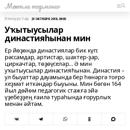
Мәсетле тормошо
Конкурстар
23 ОКТЯБРЯ 2018, 09:05
Уҡытыусылар
династияһынан мин
Ер йөҙөндә династиялар бик күп:
рәссамдар, артистар, шахтер-ҙар,
циркачтар, төҙөүселәр… Ә мин
уҡытыусылар династияһынан. Династия –
ул быуаттар дауамында бер һөнәргә тоғро
хеҙмәт иткәндәр быуыны. Мин бөгөн 164
йыл дөйөм педагогик стажға эйә
үҙебеҙҙең ғаилә тураһында ғорурлыҡ
менән әйтәм.