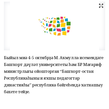
Быйыл миңә 4-5 октябрҙә М. Аҡмулла исемендәге
Башҡорт дәүләт университеты һәм БР Мәғариф
министрлығы ойошторған “Башҡорт-остан
Республикаһының иң яҡшы педагогтар
династияһы” республика бәйгеһендә ҡатнашыу
бәхете тейҙе.