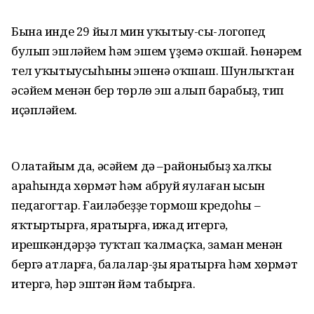
Бына инде 29 йыл мин уҡытыу-сы-логопед
булып эшләйем һәм эшем үҙемә оҡшай. Һөнәрем
тел уҡытыусыһының эшенә оҡшаш. Шунлыҡтан
әсәйем менән бер төрлө эш алып барабыҙ, тип
иҫәпләйем.
Олатайым да, әсәйем дә –районыбыҙ халҡы
араһында хөрмәт һәм абруй яулаған ысын
педагогтар. Ғаиләбеҙҙең тормош кредоһы –
яҡтыртырға, яратырға, ижад итергә,
ирешкәндәрҙә туҡтап ҡалмаҫҡа, заман менән
бергә атларға, балалар-ҙы яратырға һәм хөрмәт
итергә, һәр эштән йәм табырға.