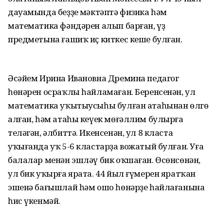
дауамында беҙҙең мәктәптә физика һәм
математика фәндәрен алып барған, үҙ
предметына ғашиҡ иҫ киткес кеше булған.
Әсәйем Ирина Ивановна Дремина педагог
һөнәрен осраҡлы һайламаған. Беренсенән, ул
математика уҡытыусыһы булған атаһынан өлгө
алған, һәм атаһы кеүек мөғәллим булырға
теләгән, әлбиттә. Икенсенән, ул 8 класта
уҡығанда уҡ 5-6 кластарҙа вожатый булған. Уға
балалар менән эшләү бик оҡшаған. Өсөнсөнән,
ул бик уҡырға ярата. 44 йыл ғүмерен яратҡан
эшенә бағышлай һәм ошо һөнәрҙе һайлағанына
һис үкенмәй.