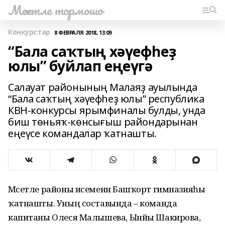
Мәсетле тормошо
Конкурстар
8 ФЕВРАЛЯ 2018, 13:09
“Бала саҡтың хәүефһеҙ
юлы” буйлап еңеүгә
Салауат районының Малаяҙ ауылында
“Бала саҡтың хәүефһеҙ юлы” республика
КВН-конкурсы ярымфиналы булды, унда
биш төньяҡ-көнсығыш райондарынан
еңеүсе командалар ҡатнашты.
Мәсетле районы исеменән Башҡорт гимназияһы
ҡатнашты. Уның составында – команда
капитаны Олеся Малышева, Ынйы Шакирова,