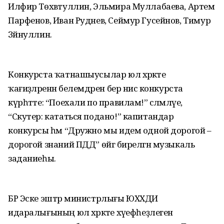
Илфир Төхвәтуллин, Эльмира Муллабаева, Артем
Парфенов, Иван Руднев, Сеймур Гусейнов, Тимур
Зәйнуллин.
Конкурста ҡатнашыусылар юл хәрәкәте
ҡағиҙәләренән белемдәрен бер нисә конкурста
күрһәтте: “Поехали по правилам!” сәләмләүе,
“Скутер: кататься подано!” капитандар
конкурсы һәм “Дружно мы идем одной дорогой –
дорогой знаний ПДД” өйгә бирелгән музыкаль
заданиеһы.
БР Эске эштәр министрлығы ЮХХДИ
идаралығының юл хәрәкәте хәүефһеҙлеген