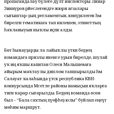
пропагандалау бүлеге дәүләт инспекторы Линар
Зиннуров рәйеслегендәге жюри ағзалары
сығыштар-ҙың регламентын, көнүҙәклеген һәм
бирелгән тематикаға тап килешен, этикеттың
һаҡланыуын ныҡлы иҫәпкә алды.
Бөтә һынауҙарҙы ла лайыҡлы үткән беҙҙең
командаға призлы икенсе урын бирелде, шулай
уҡ иң яҡшы капитан Олеся Малышеваға
айырым маҡтаулы диплом тапшырылды һәм
Салауат ҡалаһында үтәсәк республика КВН-
конкурсында Мәсетле районы намыҫын яҡларға
тигән ҡарар сығарылды. Беҙҙең команда өсөн
был – “Бала саҡтың хәүефһеҙ юлы” буйлап еңеүгә
мөһим маршрут.