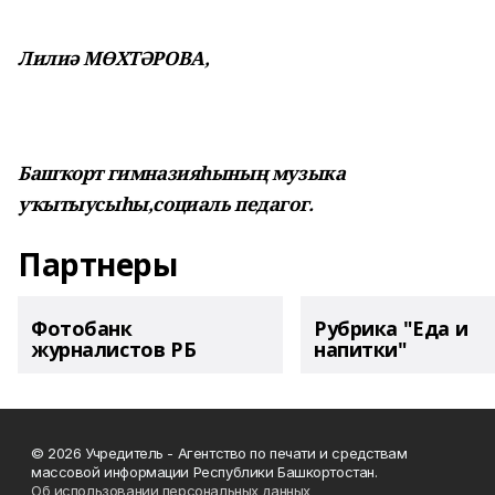
Лилиә МӨХТӘРОВА,
Башҡорт гимназияһының музыка
уҡытыусыһы,
социаль педагог.
Партнеры
Фотобанк
Рубрика "Еда и
журналистов РБ
напитки"
© 2026 Учредитель - Агентство по печати и средствам
массовой информации Республики Башкортостан.
Об использовании персональных данных