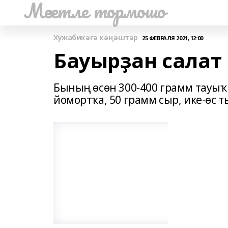
Мәсетле тормошо
Хужабикәгә кәңәштәр
25 ФЕВРАЛЯ 2021, 12:00
Бауырҙан салат
Бының өсөн 300-400 грамм тауыҡ 
йомортҡа, 50 грамм сыр, ике-өс 