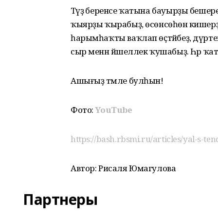
Тәүҙә беренсе ҡатына бауырҙы бешереп
ҡыярҙы ҡырабыҙ, өсөнсөһөнә кишер
һарымһаҡты ваҡлап өҫтәйбеҙ, дүрте
сыр менән йәшеллек ҡушабыҙ. Һәр ҡа
Ашығыҙ тәмле булһын!
Фото:
YouTube
https://bash.rbsmi.ru/articles/yal-s-te
Автор: Рисаля Юмагулова
Партнеры