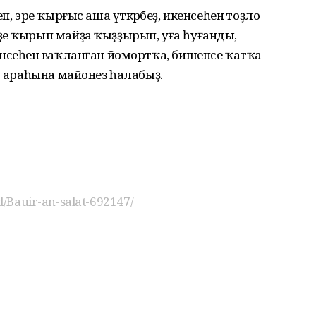
, эре ҡырғыс аша үткәрәбеҙ, икенсеһенә тоҙло
ҙе ҡырып майҙа ҡыҙҙырып, уға һуғанды,
нсеһенә ваҡланған йомортҡа, бишенсе ҡатҡа
т араһына майонез һалабыҙ.
nd/Bauir-an-salat-692147/