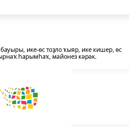
бауыры, ике-өс тоҙло ҡыяр, ике кишер, өс
тырнаҡ һарымһаҡ, майонез кәрәк.