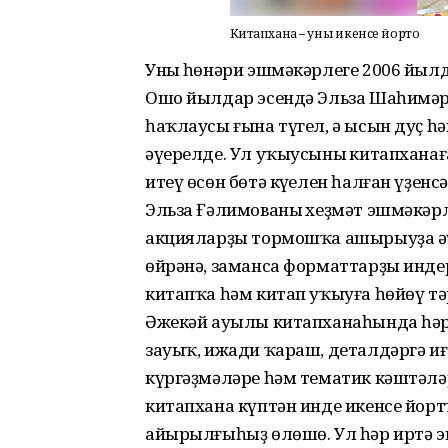
Китапхана – уның икенсе йорто
Уның һөнәри эшмәкәрлеге 2006 йыл
Ошо йылдар эсендә Эльза Шаһимә
һаҡлаусы ғына түгел, ә ысын дуҫ һ
әүерелде. Ул уҡыусының китапханағ
итеү өсөн бөтә күңелен һалған үҙенс
Эльза Ғәлимованың хеҙмәт эшмәкәр
акцияларҙы тормошҡа ашырыуҙа әү
өйрәнә, заманса форматтарҙы инде
китапҡа һәм китап уҡыуға һөйөү тә
Әжекәй ауылы китапханаһында һәр 
зауыҡ, ижади ҡараш, деталдәргә иғ
күргәҙмәләре һәм тематик кәштәлә
китапхана күптән инде икенсе йортҡ
айырылғыһыҙ өлөшө. Ул һәр иртә 