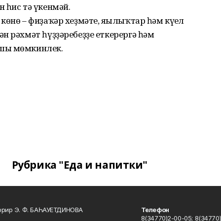
 һис тә үкенмәй.
өнө – фиҙаҡәр хеҙмәте, яңылыҡтар һәм күңел
н рәхмәт һүҙҙәребеҙҙе еткерергә һәм
ҡшы мөмкинлек.
Рубрика "Еда и напитки"
ррир Э. Ф. БАҺАУЕТДИНОВА
Телефон
8(34770)2-00-05; 8(34770)