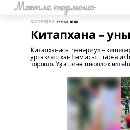
Мәсетле тормошо
ХАТТАРҘАН
27 МАЯ , 05:00
Китапхана – уны
Китапханасы һөнәре ул – кешелә
уртаҡлашҡан һәм асыштарға ил
торошо. Үҙ эшенә тоғролоҡ өлгөһ