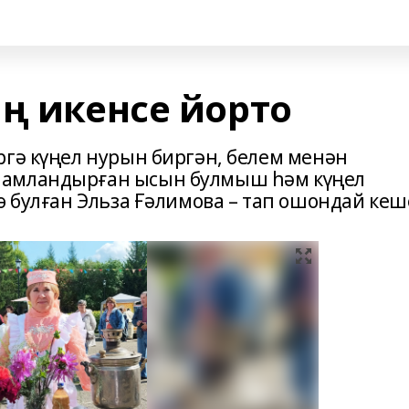
ң икенсе йорто
ргә күңел нурын биргән, белем менән
һамландырған ысын булмыш һәм күңел
ө булған Эльза Ғәлимова – тап ошондай кеш