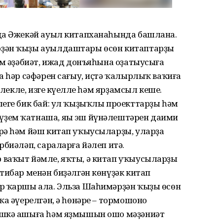
да Әжекәй ауыл китапханаһында башлана.
рҙән ҡыҙы ауылдаштары өсөн китаптарҙы
әм әҙәбиәт, ижад донъяһына оҙатыусыға
а һәр сәфәрен сағыу, иҫтә ҡалырлыҡ ваҡиға
әлекле, изге күңелле һәм ярҙамсыл кеше.
леге бик бай: ул ҡыҙыҡлы проекттарҙы һәм
ҙем ҡатнаша, яңы эш йүнәлештәрен даими
рә һәм йәш китап уҡыусыларҙы, уларҙа
рбиәләп, сараларға йәлеп итә.
ваҡыт йәмле, яҡты, ә китап уҡыусыларҙы
тибар менән биҙәлгән көнүҙәк китап
р ҡаршы ала. Эльза Шаһимәрҙән ҡыҙы өсөн
а әүерелгән, ә һөнәре – тормошоноң
эшкә ашыға һәм яҙмышын ошо мәҙәниәт