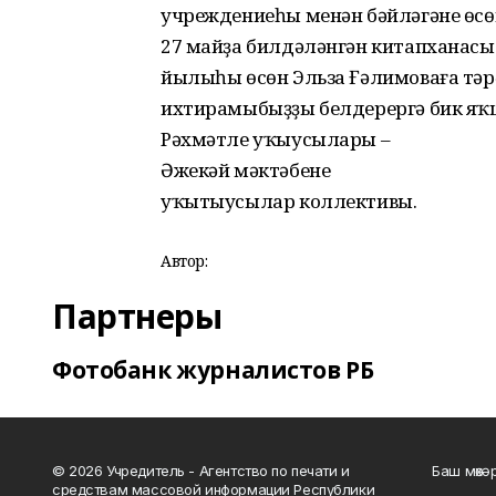
учреждениеһы менән бәйләгәне өсөн
27 майҙа билдәләнгән китапханасы к
йылыһы өсөн Эльза Ғәлимоваға тәрә
ихтирамыбыҙҙы белдерергә бик я
Рәхмәтле уҡыусылары –
Әжекәй мәктәбенең
уҡытыусылар коллективы.
Автор:
Партнеры
Фотобанк журналистов РБ
© 2026 Учредитель - Агентство по печати и
Баш мөхә
средствам массовой информации Республики