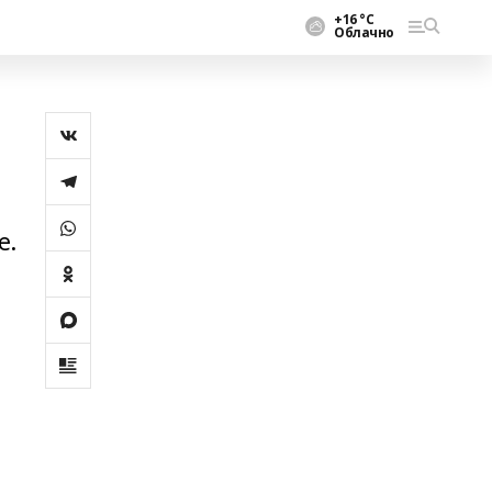
+16 °С
Облачно
е.