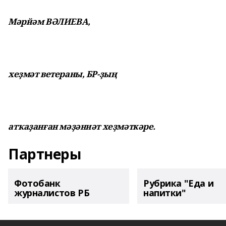
Мәрйәм ВӘЛИЕВА,
хеҙмәт ветераны, БР-ҙың
атҡаҙанған мәҙәниәт хеҙмәткәре.
Партнеры
Фотобанк
Рубрика "Еда и
журналистов РБ
напитки"