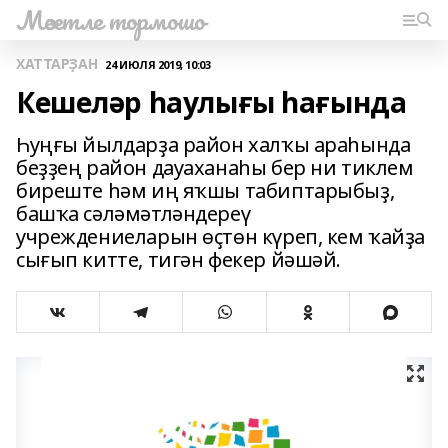
Мәсетле тормошо
ХАТТАРҘАН
24 ИЮЛЯ 2019, 10:03
Кешеләр һаулығы һағында
Һуңғы йылдарҙа район халҡы араһында
беҙҙең район дауаханаһы бер ни тиклем
биреште һәм иң яҡшы табиптарыбыҙ,
башҡа сәләмәтләндереү
учреждениеларын өҫтөн күреп, кем ҡайҙа
сығып китте, тигән фекер йәшәй.