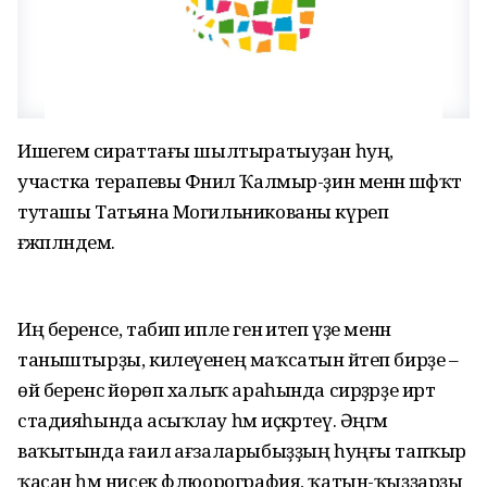
Ишегемә сираттағы шылтыратыуҙан һуң,
участка терапевы Фәнил Ҡалмыр-ҙин менән шәфҡәт
туташы Татьяна Могильникованы күреп
ғәжәпләндем.
Иң беренсе, табип ипле генә итеп үҙе менән
таныштырҙы, килеүенең маҡсатын әйтеп бирҙе –
өй беренсә йөрөп халыҡ араһында сирҙәрҙе иртә
стадияһында асыҡлау һәм иҫкәртеү. Әңгәмә
ваҡытында ғаилә ағзаларыбыҙҙың һуңғы тапҡыр
ҡасан һәм нисек флюорография, ҡатын-ҡыҙҙарҙы