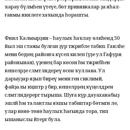
ҡарау бүлмәһен үтеүе, бөтә прививкалар ҙа яһал-
ғанмы икәнлеге хаҡында һорашты.
Фәнил Ҡалмырҙин – һаулыҡ һаҡлау өлкәһендә 30
йыл эш стажы булған ҙур тәжрибәле табип. Ғаиләһе
менән беҙҙең районға күсеп килеп (үҙе ул Ғафури
районынан), үҙенең бар көсөн һәм тәжрибәһен
кешеләрҙе сәләмәтләндереү өсөн ҡуллана. Ул
дарыуҙар яҙып биреү менән генә сикләнмәй, ә
файҙалы кәңәштәр ҙә бирә, кешеләрҙең күңелдәрен
сәләмәтләндерергә тырыша. Шуға күрә дауаханабыҙ
эшләй һәм талантлы яҡшы табиптар бөтмәгән әле,
улар көнө-төнө һаулыҡ һағында тора, тип
ышаныслы әйтергә була.