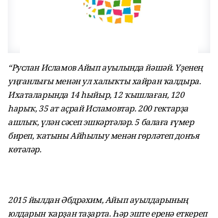
“Руслан Исламов Айып ауылында йәшәй. Үҙенең
уңғанлығы менән ул халыҡты хайран ҡалдыра.
Ихаталарында 14 һыйыр, 12 ҡышлаған, 120
һарыҡ, 35 ат аҫрай Исламовтар. 200 гектарҙа
ашлыҡ, үлән сәсеп эшкәртәләр. 5 балаға ғүмер
биреп, ҡатыны Айһылыу менән гөрләтеп донъя
көтәләр.
2015 йылдан Әбдрәхим, Айып ауылдарының
юлдарын ҡарҙан таҙарта. Һәр эште еренә еткереп