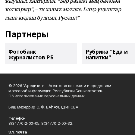
ҡыуаныс килтерһен. “Бер рәхмәт мең бәләнән
ҡотҡарыр”, – ти халыҡ мәҡәле. Һиңә уңыштар
ғына юлдаш булһын, Руслан!”
Партнеры
Фотобанк
Рубрика "Еда и
журналистов РБ
напитки"
© 2026 Учредитель - Агентство по печати и средствам
массовой информации Республики Башкортостан.
Об использовании персональных данных
Баш мөхәррир Э. Ф. БАҺАУЕТДИНОВА
Телефон
8(34770)2-00-05; 8(34770)2-00-32.
Эл. почта