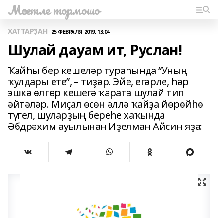
Мәсетле тормошо
ХАТТАРҘАН
25 ФЕВРАЛЯ 2019, 13:04
Шулай дауам ит, Руслан!
Ҡайһы бер кешеләр тураһында “Уның
ҡулдары ете”, – тиҙәр. Эйе, егәрле, һәр
эшкә өлгөр кешегә ҡарата шулай тип
әйтәләр. Миҫал өсөн әллә ҡайҙа йөрөйһө
түгел, шуларҙың береһе хаҡында
Әбдрәхим ауылынан Иҙелман Айсин яҙа: