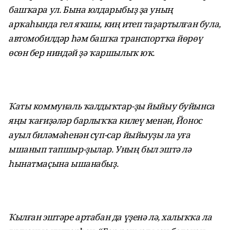
башҡара ул. Бына юлдарыбыҙ ҙа уның
арҡаһында гел яҡшы, киң итеп таҙартылған була,
автомобилдәр һәм башҡа транспортҡа йөрөү
өсөн бер ниндәй ҙә ҡаршылыҡ юҡ.
Ҡаты коммуналь ҡалдыҡтар-ҙы йыйыу буйынса
яңы ҡағиҙәләр барлыҡҡа килеү менән, Йонос
ауыл биләмәһенән сүп-сар йыйыуҙы ла уға
ышанып тапшыр-ҙылар. Уның был эштә лә
һынатмаҫына ышанабыҙ.
Ҡылған эштәре артабан да үҙенә лә, халыҡҡа ла