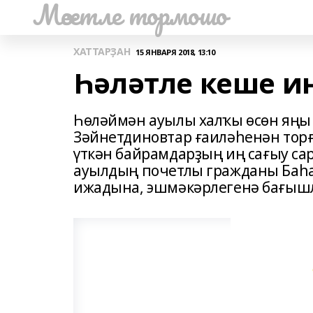
Мәсетле тормошо
ХАТТАРҘАН
15 ЯНВАРЯ 2018, 13:10
Һәләтле кеше и
Һөләймән ауылы халҡы өсөн яңы 
Зәйнетдиновтар ғаиләһенән торғ
үткән байрамдарҙың иң сағыу са
ауылдың почетлы гражданы Баһ
ижадына, эшмәкәрлегенә бағышла