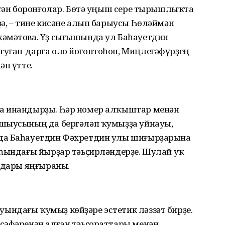
игән боронғолар. Бөтә уңыш сере тырышлыҡта
ә, – тине кисәне алып барыусы Һөләймән
хәмәтова. Үҙ сығышында ул Баһауетдин
уған-дарға оло йоғонтоһон, Миңлеғәфүрҙең
әп үтте.
а инандырҙы. Һәр номер алҡыштар менән
ашыусының да бергәләп ҡумыҙҙа уйнауы,
да Баһауетдин Фәхретдин улы шиғырҙарына
аһындағы йырҙар тәьҫирләндерҙе. Шулай уҡ
оңдары яңғыраны.
ндағы ҡумыҙ көйҙәре эстетик ләззәт бирҙе.
сәфәренән алған тәьҫораттары менән