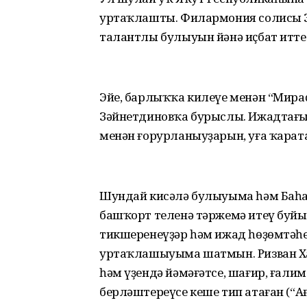
уртаҡлашты. Филармония солисы З
талантлы булыуын йәнә иҫбат итте
Эйе, барлыҡҡа килеүе менән “Мира
Зәйнетдиновҡа бурыслы. Ижадтағы
менән ғорурланыуҙарын, уға ҡарат
Шундай кисәлә булыуыма һәм Баһ
башҡорт теленә тәржемә итеү буй
тикшеренеүҙәр һәм ижад һөҙөмтәһ
уртаҡлашыуыма шатмын. Ризван Ха
һәм үҙендә йәмәғәтсе, шағир, ғал
берләштереүсе кеше тип атаған (“Ағ