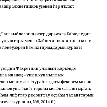
аһир Зәйнетдинов үҙенең һәр яҡлап
.
ҫ” ансамбле ниндәйҙер дәрәжәлә Баһауетдин
 уңыштары менән Зәйнетдиновтар ошо кеше
а һөйөүҙәрен һәм ихтирамдарын күрһәтә.
ауетдин Фәхретдин улының Ҡөрьәнде
ынса эшенең – уның күп йыллыҡ
енең мөһимлеге тураһындағы фекерем менән
жиев уны әкиәт геройы менән сағыштырған,
им һәм лифттар ремонтлау оҫтаһы таланттарын
иҙел” журналы, №8, 2014 й.).