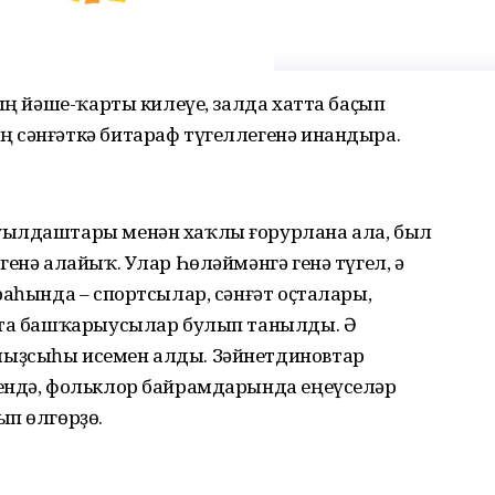
дың йәше-ҡарты килеүе, залда хатта баҫып
 сәнғәткә битараф түгеллегенә инандыра.
уылдаштары менән хаҡлы ғорурлана ала, был
генә алайыҡ. Улар Һөләймәнгә генә түгел, ә
раһында – спортсылар, сәнғәт оҫталары,
оҫта башҡарыусылар булып танылды. Ә
ыҙсыһы исемен алды. Зәйнетдиновтар
ендә, фольклор байрамдарында еңеүселәр
ып өлгөрҙө.