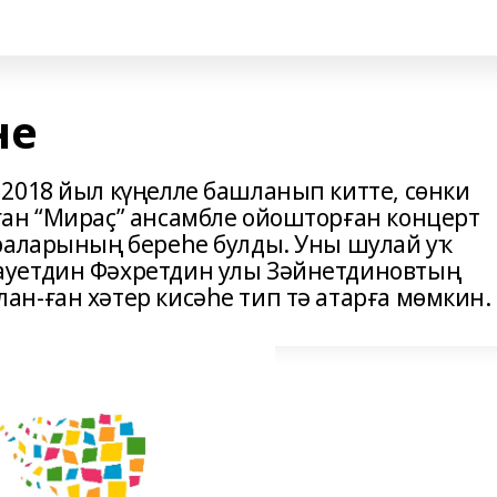
не
2018 йыл күңелле башланып китте, сөнки
ан “Мираҫ” ансамбле ойошторған концерт
раларының береһе булды. Уны шулай уҡ
ауетдин Фәхретдин улы Зәйнетдиновтың
н-ған хәтер кисәһе тип тә атарға мөмкин.