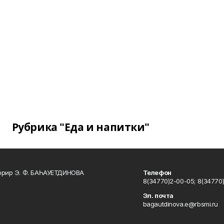
Рубрика "Еда и напитки"
ррир Э. Ф. БАҺАУЕТДИНОВА
Телефон
8(34770)2-00-05; 8(34770)
Эл. почта
bagautdinova.e@rbsmi.ru