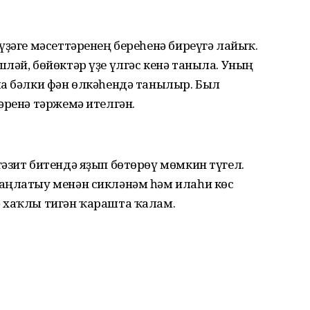
үҙәге мәсеттәренең береһенә биреүгә лайыҡ.
ләй, бөйөктәр үҙе үлгәс кенә таныла. Уның
ла бәлки фән өлкәһендә танылыр. Был
әренә тәржемә ителгән.
әзит битендә яҙып бөтөрөү мөмкин түгел.
аңлатыу менән сикләнәм һәм илаһи көс
 хаҡлы тигән ҡарашта ҡалам.