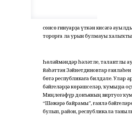
Өсөнсө ғинуарҙа үткән кисәгә ауыл
торорға ла урын булмауы халыҡтың
Һөләймәндәр һәләтле, талантлы а
йәһәттән Зәйнетдиновтар ғаиләһен 
бөтә республикаға билдәле. Улар а
бәйгеләрҙә көрәшселәр, ҡумыҙҙа 
Миңлеғәфүр донъяның виртуоз ҡум
“Шәжәрә байрамы”, ғаилә бәйгеләр
булып, район, республикала таныл