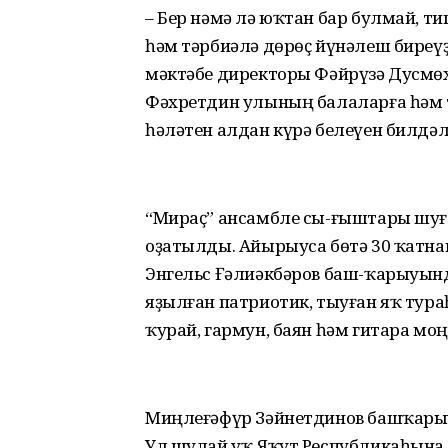
– Бер нәмә лә юҡтан бар булмай, т
һәм тәрбиәлә дөрөҫ йүнәлеш биреүҙ
мәктәбе директоры Фәйрүзә Дусмө
Фәхретдин улының балаларға һәм т
һәләтен алдан күрә белеүен билдәл
“Мираҫ” ансамбле сы-ғыштары шуғ
оҙатылды. Айырыуса бөтә 30 ҡатн
Энгельс Ғәлиәкбәров баш-ҡарыуын
яҙылған патриотик, тыуған яҡ тур
ҡурай, гармун, баян һәм гитара м
Миңлеғәфүр Зәйнетдинов башҡарыуы
Ул шулай уҡ Яҡут Республикаһына 