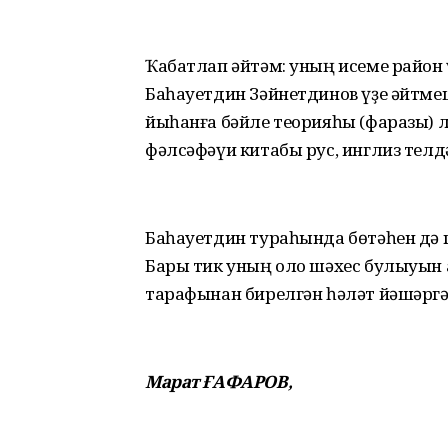
Ҡабатлап әйтәм: уның исеме район 
Баһауетдин Зәйнетдинов үҙе әйтмеш
йыһанға бәйле теорияһы (фаразы) 
фәлсәфәүи китабы рус, инглиз телд
Баһауетдин тураһында бөтәһен дә г
Бары тик уның оло шәхес булыуын 
тарафынан бирелгән һәләт йәшәргә
Марат ҒАФАРОВ,