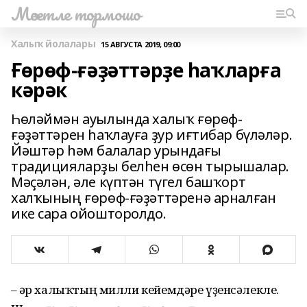
Мәсетле тормошо
Халыҡ йолалары
15 АВГУСТА 2019, 09:00
Ғөрөф-ғәҙәттәрҙе һаҡларға
кәрәк
Һөләймән ауылында халыҡ ғөрөф-
ғәҙәттәрен һаҡлауға ҙур иғтибар бүләләр.
Йәштәр һәм балалар урындағы
традицияларҙы белһен өсөн тырышалар.
Мәҫәлән, әле күптән түгел башҡорт
халҡының ғөрөф-ғәҙәттәренә арналған
ике сара ойошторолдо.
– Һәр халыҡтың милли кейемдәре үҙенсәлекле.