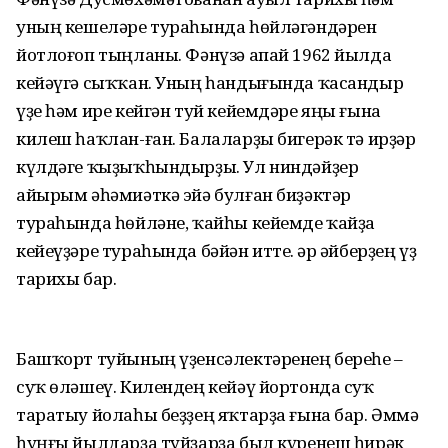
уның кешеләре тураһында һөйләгәндәрен
йотлоғоп тыңланы. Фәнүзә апай 1962 йылда
кейәүгә сыҡҡан. Уның һандығында ҡасандыр
үҙе һәм ире кейгән туй кейемдәре яңы ғына
килеш һаҡлан-ған. Балаларҙы бигерәк тә ирҙәр
күлдәге ҡыҙыҡһындырҙы. Ул ниндәйҙер
айырым әһәмиәткә эйә булған биҙәктәр
тураһында һөйләне, ҡайһы кейемде ҡайҙа
кейеүҙәре тураһында бәйән итте. Һәр әйберҙең үҙ
тарихы бар.
Башҡорт туйының үҙенсәлектәренең береһе –
суҡ өләшеү. Килендең кейәү йортонда суҡ
таратыу йолаһы беҙҙең яҡтарҙа ғына бар. Әммә
һуңғы йылдарҙа туйҙарҙа был күренеш һирәк