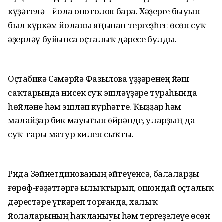
күҙәтелә – йола онотолоп бара. Хәҙерге быуын
был күркәм йоланы яңынан тергеҙһен өсөн суҡ
әҙерләү буйынса оҫталыҡ дәресе булды.
Оҫтабикә Сәмәрйә Фазылова үҙҙәренең йәш
саҡтарында нисек суҡ эшләүҙәре тураһында
һөйләне һәм эшләп күрһәтте. Ҡыҙҙар һәм
малайҙар бик мауығып өйрәнде, уларҙың да
суҡ-тары матур килеп сыҡты.
Рида Зәйнетдинованың әйтеүенсә, балаларҙы
ғөрөф-ғәҙәттәргә ылыҡтырып, ошондай оҫталыҡ
дәрестәре үткәреп торғанда, халыҡ
йолаларының һаҡланыуы һәм тергеҙелеүе өсөн