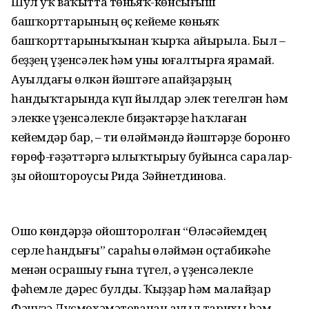
Шул уҡ ваҡытта төньяҡ-көнсығыш
башҡорттарының өҫ кейеме көньяҡ
башҡорттарыныҡынан ҡырҡа айырыла. Был –
беҙҙең үҙенсәлек һәм уны юғалтырға ярамай.
Ауылдағы өлкән йәштәге апайҙарҙың
һандыҡтарында күп йылдар элек тегелгән һәм
элекке үҙенсәлекле биҙәктәрҙе һаҡлаған
кейемдәр бар, – ти Һөләймәндә йәштәрҙе боронғо
ғөрөф-ғәҙәттәргә ылыҡтырыу буйынса саралар-
ҙы ойоштороусы Рида Зәйнетдинова.
Ошо көндәрҙә ойошторолған “Өләсәйемдең
серле һандығы” сараһы Һөләймән оҫтабикәһе
менән осрашыу ғына түгел, ә үҙенсәлекле
фәһемле дәрес булды. Ҡыҙҙар һәм малайҙар
Фәнүзә Дусмөхәмәтованан ауыл тарихы һәм